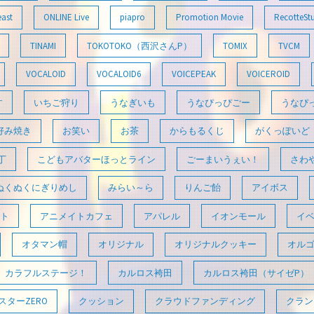
east
ONLINE Live
piapro
Promotion Movie
RecotteSt
TINAMI
TOKOTOKO（西沢さんP）
TOMIX
TVCM
VOCALOID
VOCALOID6
VOICEPEAK
VOICEROID
す
いちご狩り
うなぎいも
うなぴっぴごー
うなぴ
好み焼き
お笑い
お茶
からもるくじ
がくっぽいど
丁
こどもアバターほっとライン
ごーまいうぇい！
さわ
ぬくぬくにぎりめし
みらい～ら
りんご飴
アイボス
ト
アニメイトカフェ
アパレル
イオンモール
イ
オタマン帽
オリジナル
オリジナルクッキー
オル
カラフルステージ！
カルロス袴田
カルロス袴田（サイゼP）
ターZERO
クッション
クラウドファンディング
クラン