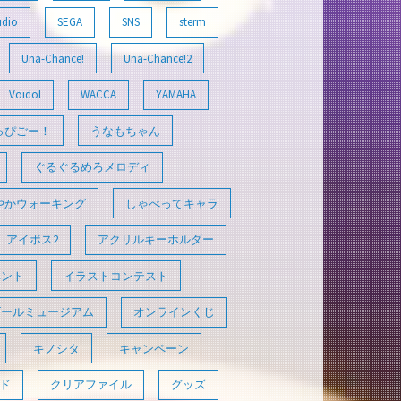
udio
SEGA
SNS
sterm
Una-Chance!
Una-Chance!2
Voidol
WACCA
YAMAHA
っぴごー！
うなもちゃん
ぐるぐるめろメロディ
やかウォーキング
しゃべってキャラ
アイボス2
アクリルキーホルダー
ベント
イラストコンテスト
ゴールミュージアム
オンラインくじ
キノシタ
キャンペーン
ド
クリアファイル
グッズ