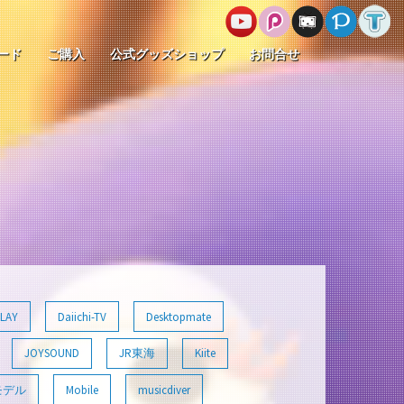
ード
ご購入
公式グッズショップ
お問合せ
LAY
Daiichi-TV
Desktopmate
JOYSOUND
JR東海
Kiite
モデル
Mobile
musicdiver