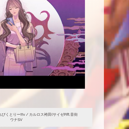
とりー!!!v / カルロス袴田(サイゼP)ft.音街
ウナSV