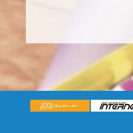
投
稿
ナ
ビ
ゲ
ー
シ
ョ
ン