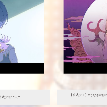
【公式デモ】vうなぎのぼれびく
 公式デモソング