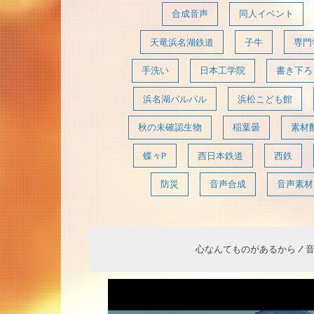
合成音声
同人イベント
天竜浜名湖鉄道
子牛
専門
手洗い
日本工学院
書き下ろ
浜名湖パルパル
浜松こども館
秋の未確認生物
稲葉曇
素材
蝶々P
西日本鉄道
西鉄
防災
音声合成
音声素材
心なんてものがあるから / 