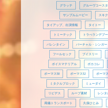
グラッテ
グルーヴコースタ
サンプルムービー
スキク
タイアップ、出演情報
タイトー
トミーテック
トラべランデブー
バレンタイン
バーチャル・シンガー
フールセック
ブイスリー
ボイスマテリアル
ボカコレ
ボーマス50
ボーマス52
ボーマス
ミタクルブロック
ミューダイ
リピデス
ループ素材
レンタ
両備トランスポート
久保ひとみ