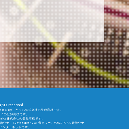
ghts reserved.
ALO(ボカロ)は、ヤマハ株式会社の登録商標です。
社エーアイの登録商標です。
eamtonics株式会社の登録商標です。
 音街ウナ、Synthesizer V AI 音街ウナ、VOICEPEAK 音街ウナ、
会社インターネットです。