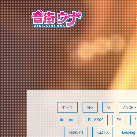
コ
ン
テ
ン
ツ
へ
ス
キ
ッ
プ
すべて
AHS
AI
AIVOICE
docomo
EofV2023
EV
F
KiiteCafe
KuZiPA
Leaping_