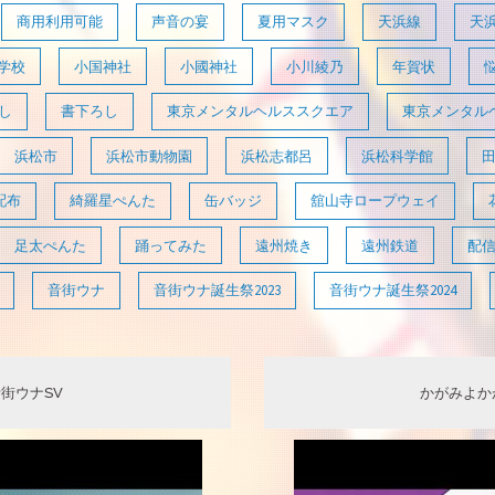
商用利用可能
声音の宴
夏用マスク
天浜線
天
学校
小国神社
小國神社
小川綾乃
年賀状
し
書下ろし
東京メンタルヘルススクエア
東京メンタル
浜松市
浜松市動物園
浜松志都呂
浜松科学館
配布
綺羅星ぺんた
缶バッジ
舘山寺ロープウェイ
足太ぺんた
踊ってみた
遠州焼き
遠州鉄道
配
音街ウナ
音街ウナ誕生祭2023
音街ウナ誕生祭2024
音街ウナSV
かがみよかが