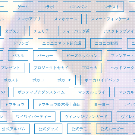
ー
ゲーム
コラボ
コロンバン
コンテスト
ル
スマホアプリ
スマホケース
スマートフォンケース
タプステ
チェリ子
ティーバッグ茶
デスクトップメイ
ドワンゴ
ニコニコネット超会議
ニコニコ動画
パネル
パーカー
ビーズクッション
ファンアート
プレゼント
プロジェクトセカイ
プロセカ
ヘッドマーク
ボカスト
ボカロ
ボカロP
ボーカロイドパック
53
ポジティブ☆ダンスタイム
マジカルミライ
マジカルミ
ヤマチョウ
ヤマチョウ鈴木長十商店
ヨーヨー
ライパラ
ル
ワイワイパーティー
ヴィレッジヴァンガード
ヴィレ
公式アルバム
公式グッズ
公式デモ
公式ムービー