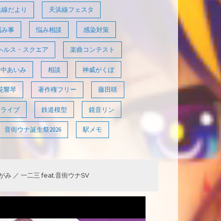
浜線だより
天浜線フェスタ
悩み事
悩み相談
感染対策
ヘルス・スクエア
楽曲コンテスト
田中あいみ
相談
神威がくぽ
花響琴
著作権フリー
藤田咲
信ライブ
鉄道模型
鏡音リン
音街ウナ誕生祭2026
駅メモ
み ／ 一二三 feat.音街ウナSV