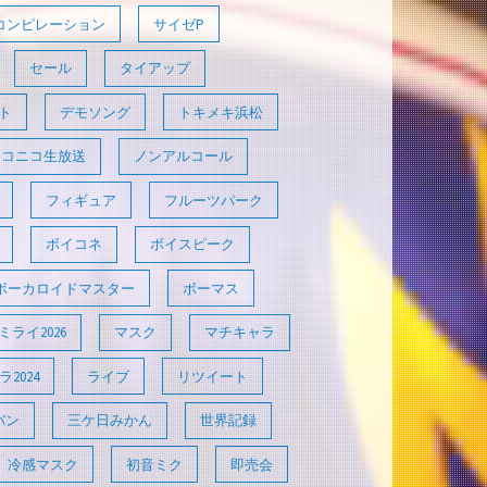
コンピレーション
サイゼP
セール
タイアップ
ト
デモソング
トキメキ浜松
ニコニコ生放送
ノンアルコール
フィギュア
フルーツパーク
ボイコネ
ボイスピーク
ボーカロイドマスター
ボーマス
ライ2026
マスク
マチキャラ
2024
ライブ
リツイート
バン
三ケ日みかん
世界記録
冷感マスク
初音ミク
即売会