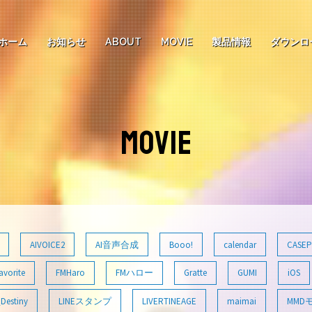
ホーム
お知らせ
ABOUT
MOVIE
製品情報
ダウンロ
MOVIE
AIVOICE2
AI音声合成
Booo!
calendar
CASEP
avorite
FMHaro
FMハロー
Gratte
GUMI
iOS
Destiny
LINEスタンプ
LIVERTINEAGE
maimai
MMD