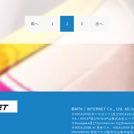
前へ
1
2
3
次へ
©MTK / INTERNET Co., Ltd. All ri
※VOCALOID(ボーカロイド)及びVOC
※A.I.VOICE®及びAITalk®は株式会
※Voicepeak及びSynthesizer VはDr
※VOCALOID6 AI 音街ウナ、VOCALOID4
VOICEROID2 音街ウナの販売元は株式