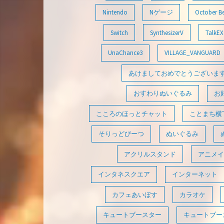
Nintendo
Nゲージ
October B
Switch
SynthesizerV
TalkEX
UnaChance3
VILLAGE_VANGUARD
あけましておめでとうございま
おすわりぬいぐるみ
お
こころのほっとチャット
ことまち横
そりっどびーつ
ぬいぐるみ
アクリルスタンド
アニメイ
インタネスクエア
インターネット
カフェあいぼす
カラオケ
キュートブースター
キュートブース