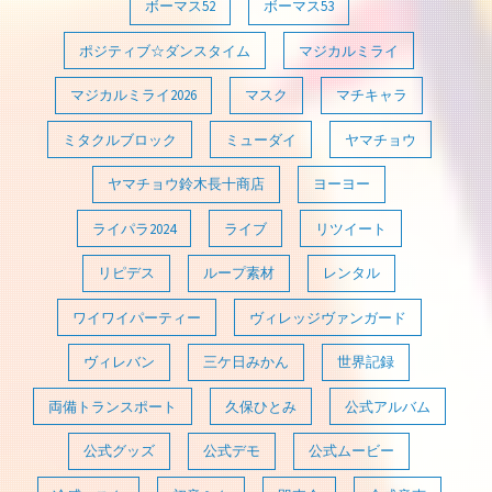
ボーマス52
ボーマス53
ポジティブ☆ダンスタイム
マジカルミライ
マジカルミライ2026
マスク
マチキャラ
ミタクルブロック
ミューダイ
ヤマチョウ
ヤマチョウ鈴木長十商店
ヨーヨー
ライパラ2024
ライブ
リツイート
リピデス
ループ素材
レンタル
ワイワイパーティー
ヴィレッジヴァンガード
ヴィレバン
三ケ日みかん
世界記録
両備トランスポート
久保ひとみ
公式アルバム
公式グッズ
公式デモ
公式ムービー