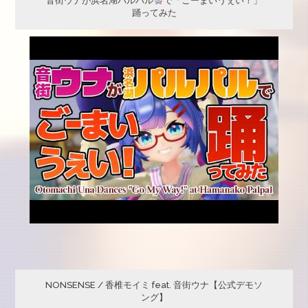
音街ウナが浜名湖パルパル
で「ごーまいうぇい！」
踊ってみた
NONSENSE / 香椎モイミ feat. 音街ウナ【公式デモソ
ング】