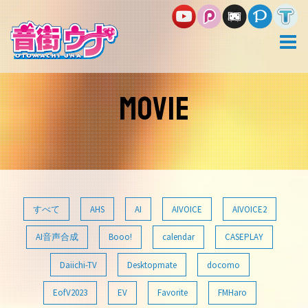
コ
ン
テ
ン
ツ
へ
ス
MOVIE
キ
ッ
プ
すべて
AHS
AI
AIVOICE
AIVOICE2
AI音声合成
Booo!
calendar
CASEPLAY
Daiichi-TV
Desktopmate
docomo
EofV2023
EV
Favorite
FMHaro