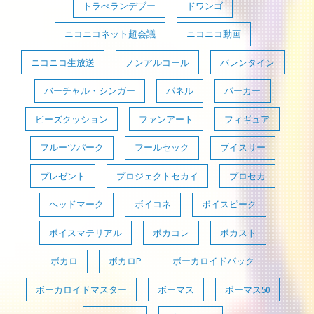
トラべランデブー
ドワンゴ
ニコニコネット超会議
ニコニコ動画
ニコニコ生放送
ノンアルコール
バレンタイン
バーチャル・シンガー
パネル
パーカー
ビーズクッション
ファンアート
フィギュア
フルーツパーク
フールセック
ブイスリー
プレゼント
プロジェクトセカイ
プロセカ
ヘッドマーク
ボイコネ
ボイスピーク
ボイスマテリアル
ボカコレ
ボカスト
ボカロ
ボカロP
ボーカロイドパック
ボーカロイドマスター
ボーマス
ボーマス50