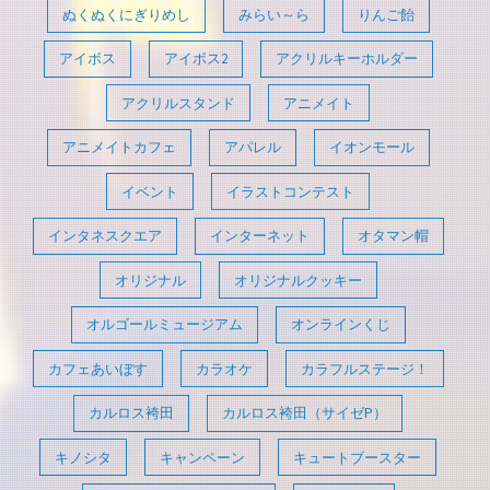
ぬくぬくにぎりめし
みらい～ら
りんご飴
アイボス
アイボス2
アクリルキーホルダー
アクリルスタンド
アニメイト
アニメイトカフェ
アパレル
イオンモール
イベント
イラストコンテスト
インタネスクエア
インターネット
オタマン帽
オリジナル
オリジナルクッキー
オルゴールミュージアム
オンラインくじ
カフェあいぼす
カラオケ
カラフルステージ！
カルロス袴田
カルロス袴田（サイゼP）
キノシタ
キャンペーン
キュートブースター