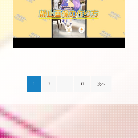
投
1
2
…
17
次へ
稿
ナ
ビ