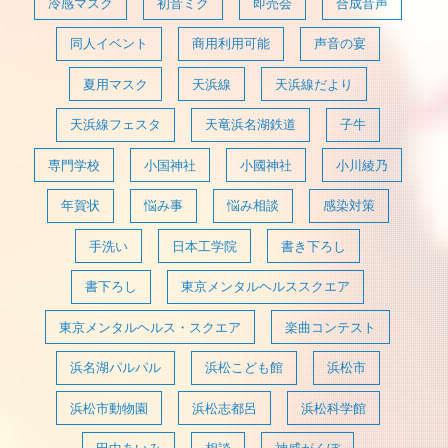
冷感マスク
初音ミク
即売会
合成音声
同人イベント
商用利用可能
声音の宴
夏用マスク
天浜線
天浜線だより
天浜線フェスタ
天竜浜名湖鉄道
子牛
専門学校
小国神社
小國神社
小川綾乃
年賀状
悩み事
悩み相談
感染対策
手洗い
日本工学院
書き下ろし
書下ろし
東京メンタルヘルススクエア
東京メンタルヘルス・スクエア
楽曲コンテスト
浜名湖パルパル
浜松こども館
浜松市
浜松市動物園
浜松志都呂
浜松科学館