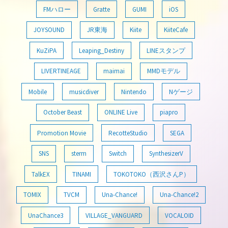
FMハロー
Gratte
GUMI
iOS
JOYSOUND
JR東海
Kiite
KiiteCafe
KuZiPA
Leaping_Destiny
LINEスタンプ
LIVERTINEAGE
maimai
MMDモデル
Mobile
musicdiver
Nintendo
Nゲージ
October Beast
ONLINE Live
piapro
Promotion Movie
RecotteStudio
SEGA
SNS
sterm
Switch
SynthesizerV
TalkEX
TINAMI
TOKOTOKO（西沢さんP）
TOMIX
TVCM
Una-Chance!
Una-Chance!2
UnaChance3
VILLAGE_VANGUARD
VOCALOID