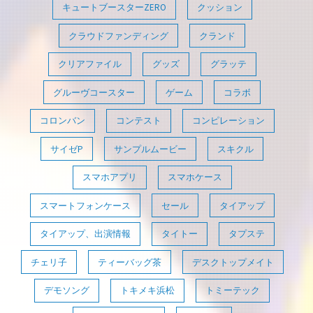
キュートブースターZERO
クッション
クラウドファンディング
クランド
クリアファイル
グッズ
グラッテ
グルーヴコースター
ゲーム
コラボ
コロンバン
コンテスト
コンピレーション
サイゼP
サンプルムービー
スキクル
スマホアプリ
スマホケース
スマートフォンケース
セール
タイアップ
タイアップ、出演情報
タイトー
タプステ
チェリ子
ティーバッグ茶
デスクトップメイト
デモソング
トキメキ浜松
トミーテック