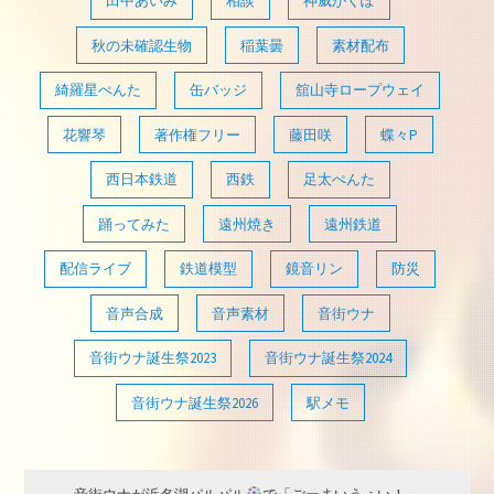
田中あいみ
相談
神威がくぽ
秋の未確認生物
稲葉曇
素材配布
綺羅星ぺんた
缶バッジ
舘山寺ロープウェイ
花響琴
著作権フリー
藤田咲
蝶々P
西日本鉄道
西鉄
足太ぺんた
踊ってみた
遠州焼き
遠州鉄道
配信ライブ
鉄道模型
鏡音リン
防災
音声合成
音声素材
音街ウナ
音街ウナ誕生祭2023
音街ウナ誕生祭2024
音街ウナ誕生祭2026
駅メモ