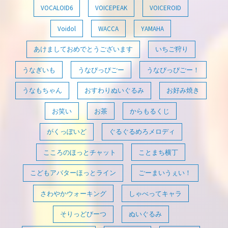
VOCALOID6
VOICEPEAK
VOICEROID
Voidol
WACCA
YAMAHA
あけましておめでとうございます
いちご狩り
うなぎいも
うなぴっぴごー
うなぴっぴごー！
うなもちゃん
おすわりぬいぐるみ
お好み焼き
お笑い
お茶
からもるくじ
がくっぽいど
ぐるぐるめろメロディ
こころのほっとチャット
ことまち横丁
こどもアバターほっとライン
ごーまいうぇい！
さわやかウォーキング
しゃべってキャラ
そりっどびーつ
ぬいぐるみ