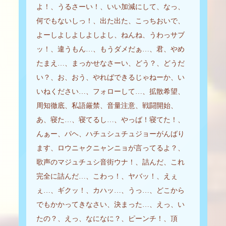
よ！、うるさーい！、いい加減にして、なっ、
何でもないしっ！、出た出た、こっちおいで、
よーしよしよしよしよし、ねんね、うわっサブ
ッ！、違うもん…、もうダメだぁ…、君、やめ
たまえ…、まっかせなさーい、どう？、どうだ
い？、お、おう、やればできるじゃねーか、い
いねください…、フォローして…、拡散希望、
周知徹底、私語厳禁、音量注意、戦闘開始、
あ、寝た…、寝てるし…、やっば！寝てた！、
んぁー、パヘ、ハチュシュチュジョーがんばり
ます、ロウニャクニャンニョが言ってるよ？、
歌声のマジュチュシ音街ウナ！、詰んだ、これ
完全に詰んだ…、こわっ！、ヤバッ！、えぇ
ぇ…、ギクッ！、カハッ…、うっ…、どこから
でもかかってきなさい、決まった…、えっ、い
たの？、えっ、なになに？、ピーンチ！、頂