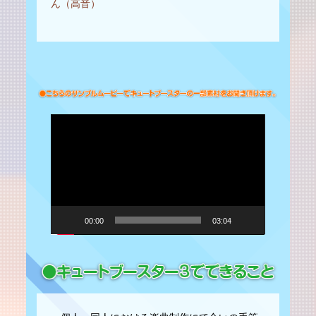
ん（高音）
動
画
プ
レ
ー
ヤ
ー
00:00
03:04