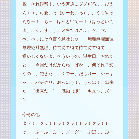
戴！それ頂戴！、いや普通にダメだろ…、ぴえ
ん＞＜、可愛いっ（かーわいっ）、よくもやっ
たなー！、もー、ほっといてー！（ほっといて
よ）、す、す、す、スキだけど…、べ、べ、
べ、べつにそう言う意味じゃ…、無理無理無理
無理絶対無理、待て待て待て待て待て待て…、
嫌いじゃないよ、そういうの、誕生日、おめで
と…、今回だけだからね、ばか…、何それ？変
なの…、飽きた…、ぐでー、だらけー、シャキ
ッ！、パチクリ、おっほう！、うっは！、出来
た！（出来た…）、感動（涙）、キュン、ズー
ン…
⑥その他
タッ！、タッ！トッ！タッ！トッ！タッ！ト
ッ！、ふーふーふー、グーグー、ぶほっ、ぶー