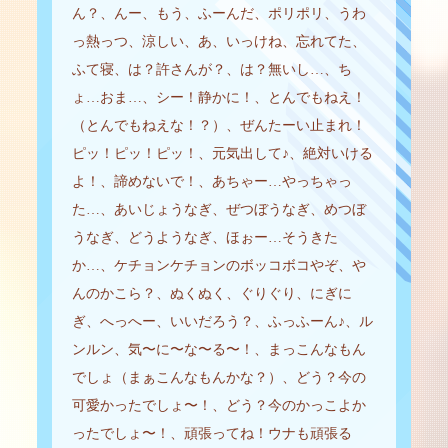
ん？、んー、もう、ふーんだ、ポリポリ、うわ
っ熱っつ、涼しい、あ、いっけね、忘れてた、
ふて寝、は？許さんが？、は？無いし…、ち
ょ…おま…、シー！静かに！、とんでもねえ！
（とんでもねえな！？）、ぜんたーい止まれ！
ピッ！ピッ！ピッ！、元気出して♪、絶対いける
よ！、諦めないで！、あちゃー…やっちゃっ
た…、あいじょうなぎ、ぜつぼうなぎ、めつぼ
うなぎ、どうようなぎ、ほぉー…そうきた
か…、ケチョンケチョンのボッコボコやぞ、や
んのかこら？、ぬくぬく、ぐりぐり、にぎに
ぎ、へっへー、いいだろう？、ふっふーん♪、ル
ンルン、気〜に〜な〜る〜！、まっこんなもん
でしょ（まぁこんなもんかな？）、どう？今の
可愛かったでしょ〜！、どう？今のかっこよか
ったでしょ〜！、頑張ってね！ウナも頑張る