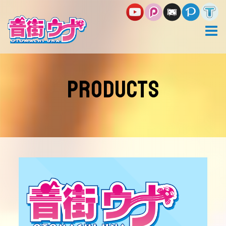
コ
ン
テ
ン
ツ
へ
ス
キ
PRODUCTS
ッ
プ