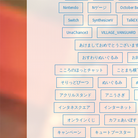
Nintendo
Nゲージ
October B
Switch
SynthesizerV
TalkEX
UnaChance3
VILLAGE_VANGUARD
あけましておめでとうございま
おすわりぬいぐるみ
お
こころのほっとチャット
ことまち横
そりっどびーつ
ぬいぐるみ
アクリルスタンド
アニうさぎ
インタネスクエア
インターネット
オンラインくじ
カフェあいぼす
キャンペーン
キュートブースター