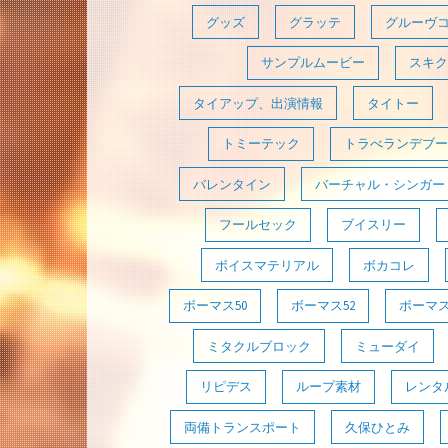
グッズ
グラッテ
グルーヴ
サンプルムービー
スキク
タイアップ、出演情報
タイトー
トミーテック
トラべランデブー
バレンタイン
バーチャル・シンガー
フールセック
ブイスリー
ボイスマテリアル
ボカコレ
ボーマス50
ボーマス52
ボーマス
ミタクルブロック
ミューダイ
リピデス
ループ素材
レンタ
両備トランスポート
久保ひとみ