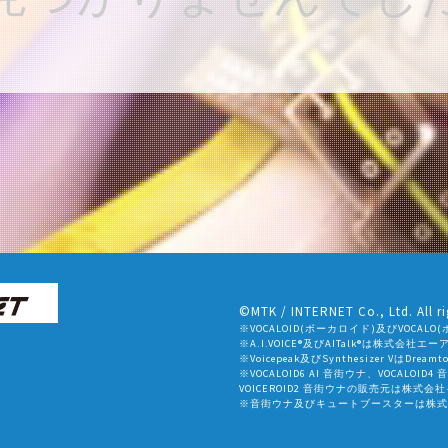
©MTK / INTERNET Co., Ltd. All ri
※VOCALOID(ボーカロイド)及びVOC
※A.I.VOICE®及びAITalk®は株式会
※Voicepeak及びSynthesizer VはDr
※VOCALOID6 AI 音街ウナ、VOCALOID4
VOICEROID2 音街ウナの販売元は株式
※音街ウナ及びキュートブースターは株式