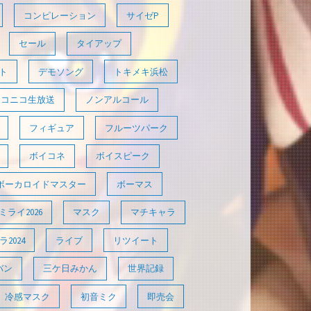
コンピレーション
サイゼP
セール
タイアップ
ト
デモソング
トキメキ浜松
ニコニコ生放送
ノンアルコール
フィギュア
フルーツパーク
ボイコネ
ボイスピーク
ボーカロイドマスター
ボーマス
ライ2026
マスク
マチキャラ
2024
ライブ
リツイート
バン
三ケ日みかん
世界記録
冷感マスク
初音ミク
即売会