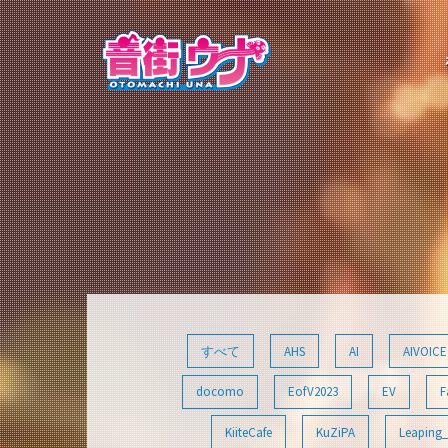
コ
ン
テ
ン
ツ
へ
ス
キ
ッ
プ
すべて
AHS
AI
AIVOICE
docomo
EofV2023
EV
F
KiiteCafe
KuZiPA
Leaping_