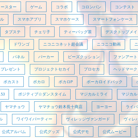
コースター
ゲーム
コラボ
コロンバン
コンテスト
ル
スマホアプリ
スマホケース
スマートフォンケース
タプステ
チェリ子
ティーバッグ茶
デスクトップメイ
ドワンゴ
ニコニコネット超会議
ニコニコ動画
パネル
パーカー
ビーズクッション
ファンアート
プレゼント
プロジェクトセカイ
プロセカ
ヘッドマーク
ボカスト
ボカロ
ボカロP
ボーカロイドパック
53
ポジティブ☆ダンスタイム
マジカルミライ
マジカルミ
ヤマチョウ
ヤマチョウ鈴木長十商店
ヨーヨー
ライパラ
ル
ワイワイパーティー
ヴィレッジヴァンガード
ヴィレ
公式アルバム
公式グッズ
公式デモ
公式ムービー