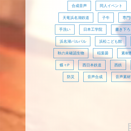
合成音声
同人イベント
天竜浜名湖鉄道
子牛
専門
手洗い
日本工学院
書き下ろ
浜名湖パルパル
浜松こども館
秋の未確認生物
稲葉曇
素材
蝶々P
西日本鉄道
西鉄
防災
音声合成
音声素材