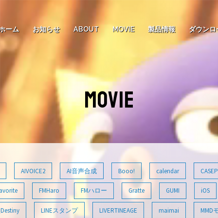
ホーム
お知らせ
ABOUT
MOVIE
製品情報
ダウンロ
MOVIE
AIVOICE2
AI音声合成
Booo!
calendar
CASEP
avorite
FMHaro
FMハロー
Gratte
GUMI
iOS
Destiny
LINEスタンプ
LIVERTINEAGE
maimai
MMD