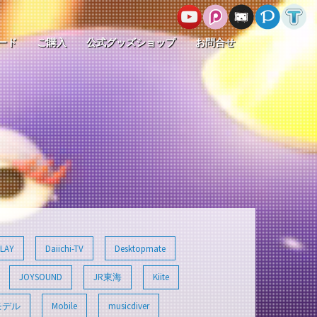
ード
ご購入
公式グッズショップ
お問合せ
LAY
Daiichi-TV
Desktopmate
JOYSOUND
JR東海
Kiite
モデル
Mobile
musicdiver