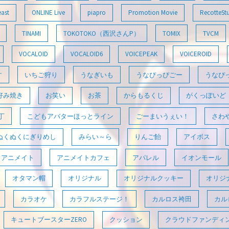
east
ONLINE Live
piapro
Promotion Movie
RecotteSt
TINAMI
TOKOTOKO（西沢さんP）
TOMIX
TVCM
VOCALOID
VOCALOID6
VOICEPEAK
VOICEROID
す
いちご狩り
うなぎいも
うなぴっぴごー
うなぴ
好み焼き
お笑い
お茶
からもるくじ
がくっぽいど
丁
こどもアバターほっとライン
ごーまいうぇい！
さわ
ぬくぬくにぎりめし
みらい～ら
りんご飴
アイボス
アニメイト
アニメイトカフェ
アパレル
イオンモール
オタマン帽
オリジナル
オリジナルクッキー
オリジ
カラオケ
カラフルステージ！
カルロス袴田
カル
キュートブースターZERO
クッション
クラウドファンディ