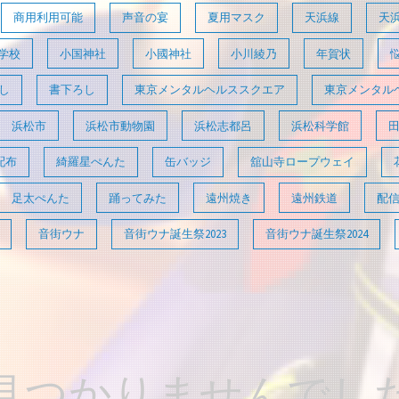
商用利用可能
声音の宴
夏用マスク
天浜線
天
学校
小国神社
小國神社
小川綾乃
年賀状
し
書下ろし
東京メンタルヘルススクエア
東京メンタル
浜松市
浜松市動物園
浜松志都呂
浜松科学館
配布
綺羅星ぺんた
缶バッジ
舘山寺ロープウェイ
足太ぺんた
踊ってみた
遠州焼き
遠州鉄道
配
音街ウナ
音街ウナ誕生祭2023
音街ウナ誕生祭2024
見つかりませんでし