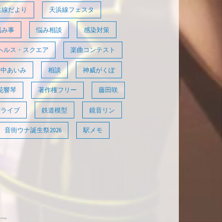
浜線だより
天浜線フェスタ
悩み事
悩み相談
感染対策
ヘルス・スクエア
楽曲コンテスト
田中あいみ
相談
神威がくぽ
花響琴
著作権フリー
藤田咲
信ライブ
鉄道模型
鏡音リン
音街ウナ誕生祭2026
駅メモ
た