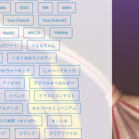
udio
SEGA
SNS
sterm
Una-Chance!
Una-Chance!2
Voidol
WACCA
YAMAHA
っぴごー！
うなもちゃん
ぐるぐるめろメロディ
やかウォーキング
しゃべってキャラ
アイボス2
アクリルキーホルダー
イベント
イラストコンテスト
ナルグッズ
オルゴールミュージアム
ロス袴田（サイゼP）
キノシタ
ング
クランド
クリアファイル