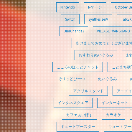
Nintendo
Nゲージ
October B
Switch
SynthesizerV
TalkEX
UnaChance3
VILLAGE_VANGUARD
あけましておめでとうございま
おすわりぬいぐるみ
お
こころのほっとチャット
ことまち横
そりっどびーつ
ぬいぐるみ
アクリルスタンド
アニメイ
インタネスクエア
インターネット
カフェあいぼす
カラオケ
キュートブースター
キュートブース