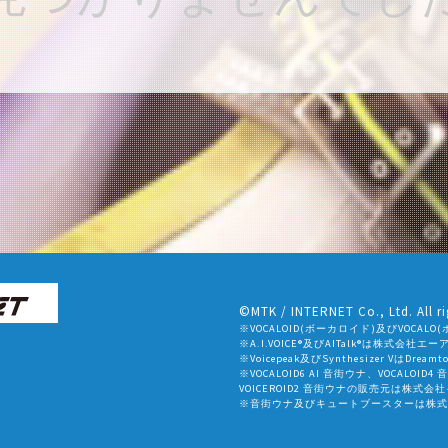
©MTK / INTERNET Co., Ltd. All ri
※VOCALOID(ボーカロイド)及びVOC
※A.I.VOICE®及びAITalk®は株式会
※Voicepeak及びSynthesizer VはDr
※VOCALOID6 AI 音街ウナ、VOCALOID4
VOICEROID2 音街ウナの販売元は株式
※音街ウナ及びキュートブースターは株式