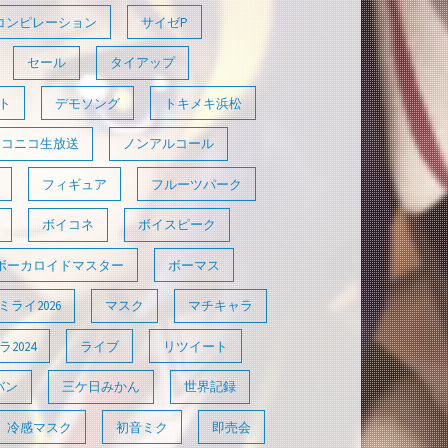
コンピレーション
サイゼP
セール
タイアップ
ト
デモソング
トキメキ浜松
ニコニコ生放送
ノンアルコール
フィギュア
フルーツパーク
ボイコネ
ボイスピーク
ボーカロイドマスター
ボーマス
ライ2026
マスク
マチキャラ
2024
ライブ
リツイート
バン
三ケ日みかん
世界記録
冷感マスク
初音ミク
即売会