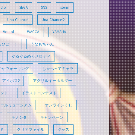
udio
SEGA
SNS
sterm
Una-Chance!
Una-Chance!2
Voidol
WACCA
YAMAHA
っぴごー！
うなもちゃん
ぐるぐるめろメロディ
やかウォーキング
しゃべってキャラ
アイボス2
アクリルキーホルダー
ベント
イラストコンテスト
ゴールミュージアム
オンラインくじ
キノシタ
キャンペーン
ド
クリアファイル
グッズ