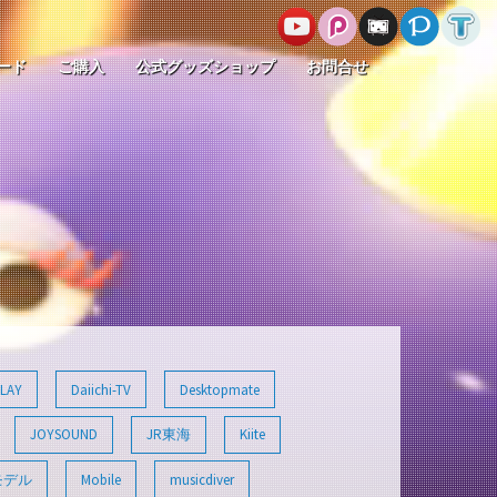
ード
ご購入
公式グッズショップ
お問合せ
LAY
Daiichi-TV
Desktopmate
JOYSOUND
JR東海
Kiite
モデル
Mobile
musicdiver