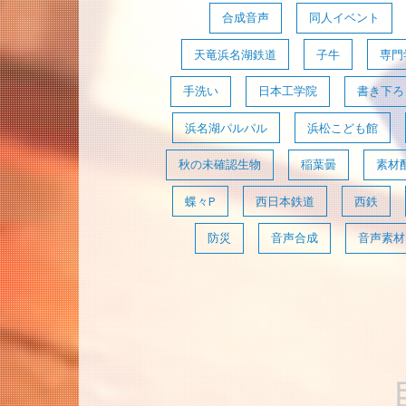
合成音声
同人イベント
天竜浜名湖鉄道
子牛
専門
手洗い
日本工学院
書き下ろ
浜名湖パルパル
浜松こども館
秋の未確認生物
稲葉曇
素材
蝶々P
西日本鉄道
西鉄
防災
音声合成
音声素材