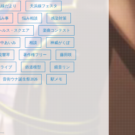
浜線だより
天浜線フェスタ
悩み事
悩み相談
感染対策
ヘルス・スクエア
楽曲コンテスト
田中あいみ
相談
神威がくぽ
花響琴
著作権フリー
藤田咲
信ライブ
鉄道模型
鏡音リン
音街ウナ誕生祭2026
駅メモ
た