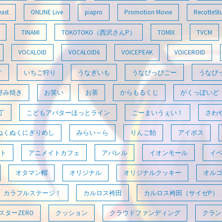
east
ONLINE Live
piapro
Promotion Movie
RecotteSt
TINAMI
TOKOTOKO（西沢さんP）
TOMIX
TVCM
VOCALOID
VOCALOID6
VOICEPEAK
VOICEROID
す
いちご狩り
うなぎいも
うなぴっぴごー
うなぴ
好み焼き
お笑い
お茶
からもるくじ
がくっぽいど
丁
こどもアバターほっとライン
ごーまいうぇい！
さわ
ぬくぬくにぎりめし
みらい～ら
りんご飴
アイボス
ト
アニメイトカフェ
アパレル
イオンモール
イ
オタマン帽
オリジナル
オリジナルクッキー
オル
カラフルステージ！
カルロス袴田
カルロス袴田（サイゼP）
ターZERO
クッション
クラウドファンディング
クラン