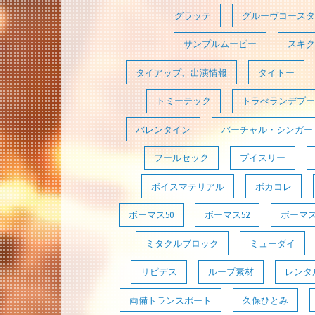
グラッテ
グルーヴコースタ
サンプルムービー
スキク
タイアップ、出演情報
タイトー
トミーテック
トラべランデブー
バレンタイン
バーチャル・シンガー
フールセック
ブイスリー
ボイスマテリアル
ボカコレ
ボーマス50
ボーマス52
ボーマス
ミタクルブロック
ミューダイ
リピデス
ループ素材
レンタ
両備トランスポート
久保ひとみ