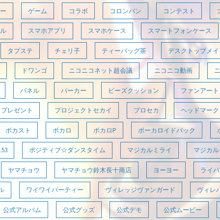
ー
ゲーム
コラボ
コロンバン
コンテスト
ル
スマホアプリ
スマホケース
スマートフォンケース
タプステ
チェリ子
ティーバッグ茶
デスクトップメイ
ドワンゴ
ニコニコネット超会議
ニコニコ動画
パネル
パーカー
ビーズクッション
ファンアート
プレゼント
プロジェクトセカイ
プロセカ
ヘッドマーク
ボカスト
ボカロ
ボカロP
ボーカロイドパック
53
ポジティブ☆ダンスタイム
マジカルミライ
マジカルミ
ヤマチョウ
ヤマチョウ鈴木長十商店
ヨーヨー
ライパラ
ル
ワイワイパーティー
ヴィレッジヴァンガード
ヴィレ
公式アルバム
公式グッズ
公式デモ
公式ムービー