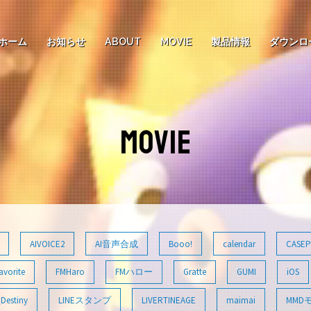
ホーム
お知らせ
ABOUT
MOVIE
製品情報
ダウンロ
MOVIE
AIVOICE2
AI音声合成
Booo!
calendar
CASEP
avorite
FMHaro
FMハロー
Gratte
GUMI
iOS
Destiny
LINEスタンプ
LIVERTINEAGE
maimai
MMD