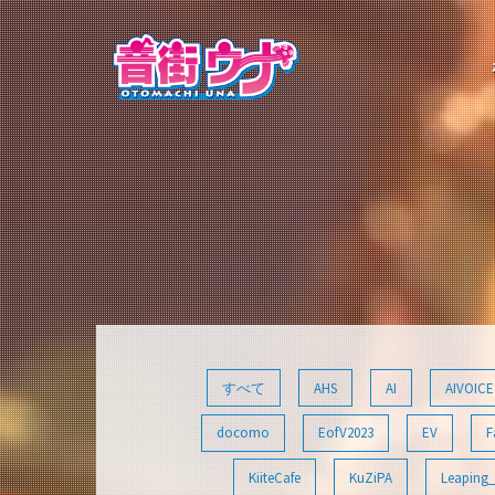
コ
ン
テ
ン
ツ
へ
ス
キ
ッ
プ
すべて
AHS
AI
AIVOICE
docomo
EofV2023
EV
F
KiiteCafe
KuZiPA
Leaping_