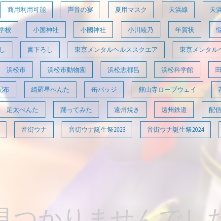
商用利用可能
声音の宴
夏用マスク
天浜線
天
学校
小国神社
小國神社
小川綾乃
年賀状
し
書下ろし
東京メンタルヘルススクエア
東京メンタル
浜松市
浜松市動物園
浜松志都呂
浜松科学館
配布
綺羅星ぺんた
缶バッジ
舘山寺ロープウェイ
足太ぺんた
踊ってみた
遠州焼き
遠州鉄道
配
音街ウナ
音街ウナ誕生祭2023
音街ウナ誕生祭2024
見つかりませんでし