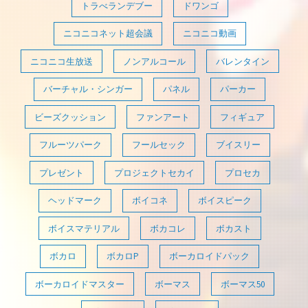
トラべランデブー
ドワンゴ
ニコニコネット超会議
ニコニコ動画
ニコニコ生放送
ノンアルコール
バレンタイン
バーチャル・シンガー
パネル
パーカー
ビーズクッション
ファンアート
フィギュア
フルーツパーク
フールセック
ブイスリー
プレゼント
プロジェクトセカイ
プロセカ
ヘッドマーク
ボイコネ
ボイスピーク
ボイスマテリアル
ボカコレ
ボカスト
ボカロ
ボカロP
ボーカロイドパック
ボーカロイドマスター
ボーマス
ボーマス50