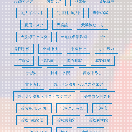
冷感マスク
初音ミク
即売会
合成音声
同人イベント
商用利用可能
声音の宴
夏用マスク
天浜線
天浜線だより
天浜線フェスタ
天竜浜名湖鉄道
子牛
専門学校
小国神社
小國神社
小川綾乃
年賀状
悩み事
悩み相談
感染対策
手洗い
日本工学院
書き下ろし
書下ろし
東京メンタルヘルススクエア
東京メンタルヘルス・スクエア
楽曲コンテスト
浜名湖パルパル
浜松こども館
浜松市
浜松市動物園
浜松志都呂
浜松科学館