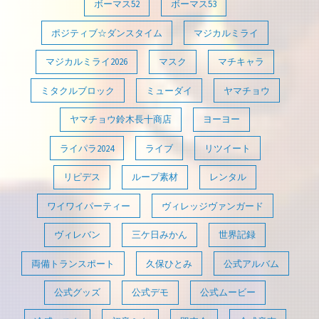
ボーマス52
ボーマス53
ポジティブ☆ダンスタイム
マジカルミライ
マジカルミライ2026
マスク
マチキャラ
ミタクルブロック
ミューダイ
ヤマチョウ
ヤマチョウ鈴木長十商店
ヨーヨー
ライパラ2024
ライブ
リツイート
リピデス
ループ素材
レンタル
ワイワイパーティー
ヴィレッジヴァンガード
ヴィレバン
三ケ日みかん
世界記録
両備トランスポート
久保ひとみ
公式アルバム
公式グッズ
公式デモ
公式ムービー