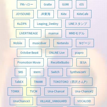
FMハロー
Gratte
GUMI
iOS
JOYSOUND
JR東海
Kiite
KiiteCafe
KuZiPA
Leaping_Destiny
LINEスタンプ
LIVERTINEAGE
maimai
MMDモデル
Mobile
musicdiver
Nintendo
Nゲージ
October Beast
ONLINE Live
piapro
Promotion Movie
RecotteStudio
SEGA
SNS
sterm
Switch
SynthesizerV
TalkEX
TINAMI
TOKOTOKO（西沢さんP）
TOMIX
TVCM
Una-Chance!
Una-Chance!2
UnaChance3
VILLAGE_VANGUARD
VOCALOID