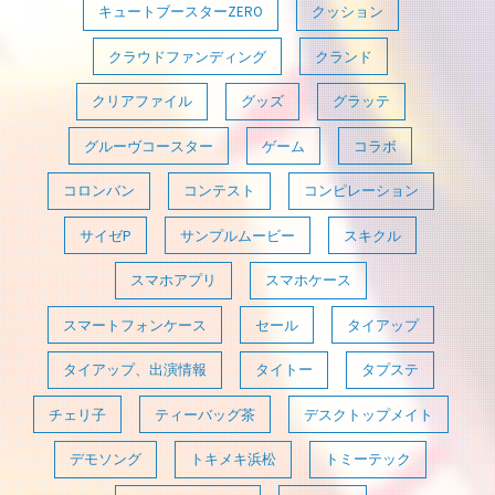
キュートブースターZERO
クッション
クラウドファンディング
クランド
クリアファイル
グッズ
グラッテ
グルーヴコースター
ゲーム
コラボ
コロンバン
コンテスト
コンピレーション
サイゼP
サンプルムービー
スキクル
スマホアプリ
スマホケース
スマートフォンケース
セール
タイアップ
タイアップ、出演情報
タイトー
タプステ
チェリ子
ティーバッグ茶
デスクトップメイト
デモソング
トキメキ浜松
トミーテック