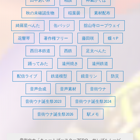
田中あいみ
相談
神威がくぽ
秋の未確認生物
稲葉曇
素材配布
綺羅星ぺんた
缶バッジ
舘山寺ロープウェイ
花響琴
著作権フリー
藤田咲
蝶々P
西日本鉄道
西鉄
足太ぺんた
踊ってみた
遠州焼き
遠州鉄道
配信ライブ
鉄道模型
鏡音リン
防災
音声合成
音声素材
音街ウナ
音街ウナ誕生祭2023
音街ウナ誕生祭2024
音街ウナ誕生祭2026
駅メモ