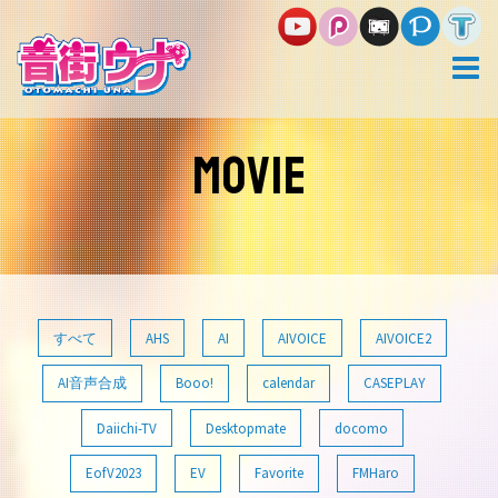
コ
ン
テ
ン
ツ
へ
ス
MOVIE
キ
ッ
プ
すべて
AHS
AI
AIVOICE
AIVOICE2
AI音声合成
Booo!
calendar
CASEPLAY
Daiichi-TV
Desktopmate
docomo
EofV2023
EV
Favorite
FMHaro