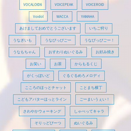
VOCALOID6
VOICEPEAK
VOICEROID
Voidol
WACCA
YAMAHA
あけましておめでとうございます
いちご狩り
うなぎいも
うなぴっぴごー
うなぴっぴごー！
うなもちゃん
おすわりぬいぐるみ
お好み焼き
お笑い
お茶
からもるくじ
がくっぽいど
ぐるぐるめろメロディ
こころのほっとチャット
ことまち横丁
こどもアバターほっとライン
ごーまいうぇい！
さわやかウォーキング
しゃべってキャラ
そりっどびーつ
ぬいぐるみ