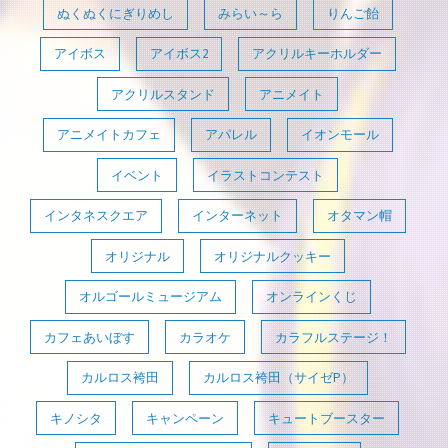
ぬくぬくにぎりめし
みらい～ら
りんご飴
アイボス
アイボス2
アクリルキーホルダー
アクリルスタンド
アニメイト
アニメイトカフェ
アパレル
イオンモール
イベント
イラストコンテスト
インタネスクエア
インターネット
オタマン帽
オリジナル
オリジナルクッキー
オルゴールミュージアム
オンラインくじ
カフェあいぼす
カラオケ
カラフルステージ！
カルロス袴田
カルロス袴田（サイゼP）
キノシタ
キャンペーン
キュートブースター