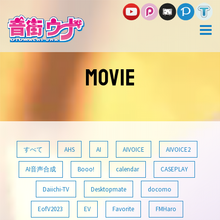
コ
ン
テ
ン
ツ
へ
ス
MOVIE
キ
ッ
プ
すべて
AHS
AI
AIVOICE
AIVOICE2
AI音声合成
Booo!
calendar
CASEPLAY
Daiichi-TV
Desktopmate
docomo
EofV2023
EV
Favorite
FMHaro