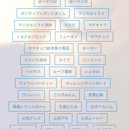
ボーマス52
ボーマス53
ポジティブ☆ダンスタイム
マジカルミライ
マジカルミライ2026
マスク
マチキャラ
ミタクルブロック
ミューダイ
ヤマチョウ
ヤマチョウ鈴木長十商店
ヨーヨー
ライパラ2024
ライブ
リツイート
リピデス
ループ素材
レンタル
ワイワイパーティー
ヴィレッジヴァンガード
ヴィレバン
三ケ日みかん
世界記録
両備トランスポート
久保ひとみ
公式アルバム
公式グッズ
公式デモ
公式ムービー