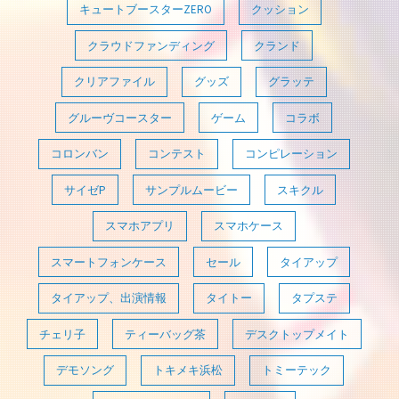
キュートブースターZERO
クッション
クラウドファンディング
クランド
クリアファイル
グッズ
グラッテ
グルーヴコースター
ゲーム
コラボ
コロンバン
コンテスト
コンピレーション
サイゼP
サンプルムービー
スキクル
スマホアプリ
スマホケース
スマートフォンケース
セール
タイアップ
タイアップ、出演情報
タイトー
タプステ
チェリ子
ティーバッグ茶
デスクトップメイト
デモソング
トキメキ浜松
トミーテック