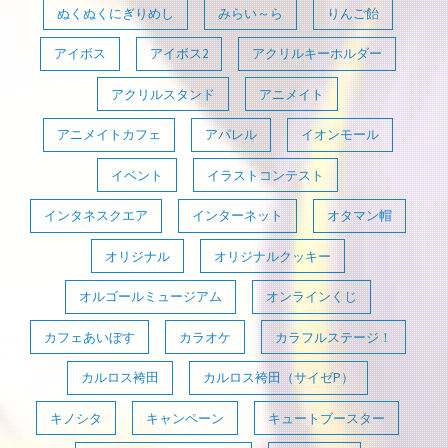
ぬくぬくにぎりめし
みらい～ら
りんご飴
アイボス
アイボス2
アクリルキーホルダー
アクリルスタンド
アニメイト
アニメイトカフェ
アパレル
イオンモール
イベント
イラストコンテスト
インタネスクエア
インターネット
オタマン帽
オリジナル
オリジナルクッキー
オルゴールミュージアム
オンラインくじ
カフェあいぼす
カラオケ
カラフルステージ！
カルロス袴田
カルロス袴田（サイゼP）
キノシタ
キャンペーン
キュートブースター