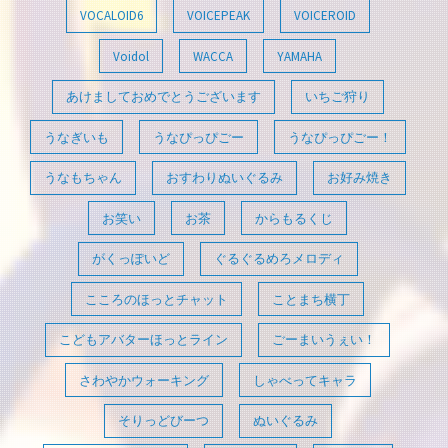
VOCALOID6
VOICEPEAK
VOICEROID
Voidol
WACCA
YAMAHA
あけましておめでとうございます
いちご狩り
うなぎいも
うなぴっぴごー
うなぴっぴごー！
うなもちゃん
おすわりぬいぐるみ
お好み焼き
お笑い
お茶
からもるくじ
がくっぽいど
ぐるぐるめろメロディ
こころのほっとチャット
ことまち横丁
こどもアバターほっとライン
ごーまいうぇい！
さわやかウォーキング
しゃべってキャラ
そりっどびーつ
ぬいぐるみ