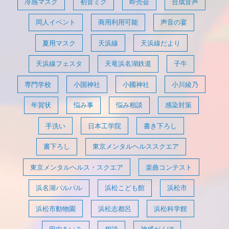
冷感マスク
初音ミク
即売会
合成音声
同人イベント
商用利用可能
声音の宴
夏用マスク
天浜線
天浜線だより
天浜線フェスタ
天竜浜名湖鉄道
子牛
専門学校
小国神社
小國神社
小川綾乃
年賀状
悩み事
悩み相談
感染対策
手洗い
日本工学院
書き下ろし
書下ろし
東京メンタルヘルススクエア
東京メンタルヘルス・スクエア
楽曲コンテスト
浜名湖パルパル
浜松こども館
浜松市
浜松市動物園
浜松志都呂
浜松科学館