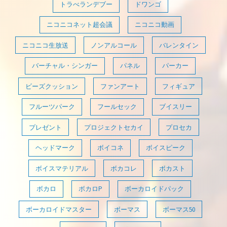
トラべランデブー
ドワンゴ
ニコニコネット超会議
ニコニコ動画
ニコニコ生放送
ノンアルコール
バレンタイン
バーチャル・シンガー
パネル
パーカー
ビーズクッション
ファンアート
フィギュア
フルーツパーク
フールセック
ブイスリー
プレゼント
プロジェクトセカイ
プロセカ
ヘッドマーク
ボイコネ
ボイスピーク
ボイスマテリアル
ボカコレ
ボカスト
ボカロ
ボカロP
ボーカロイドパック
ボーカロイドマスター
ボーマス
ボーマス50