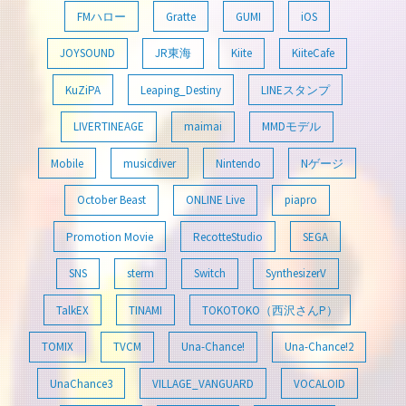
FMハロー
Gratte
GUMI
iOS
JOYSOUND
JR東海
Kiite
KiiteCafe
KuZiPA
Leaping_Destiny
LINEスタンプ
LIVERTINEAGE
maimai
MMDモデル
Mobile
musicdiver
Nintendo
Nゲージ
October Beast
ONLINE Live
piapro
Promotion Movie
RecotteStudio
SEGA
SNS
sterm
Switch
SynthesizerV
TalkEX
TINAMI
TOKOTOKO（西沢さんP）
TOMIX
TVCM
Una-Chance!
Una-Chance!2
UnaChance3
VILLAGE_VANGUARD
VOCALOID