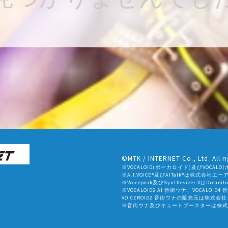
©MTK / INTERNET Co., Ltd. All ri
※VOCALOID(ボーカロイド)及びVOC
※A.I.VOICE®及びAITalk®は株式会
※Voicepeak及びSynthesizer VはDr
※VOCALOID6 AI 音街ウナ、VOCALOID4
VOICEROID2 音街ウナの販売元は株式
※音街ウナ及びキュートブースターは株式