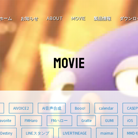
ホーム
お知らせ
ABOUT
MOVIE
製品情報
ダウンロ
MOVIE
AIVOICE2
AI音声合成
Booo!
calendar
CASEP
avorite
FMHaro
FMハロー
Gratte
GUMI
iOS
Destiny
LINEスタンプ
LIVERTINEAGE
maimai
MMD