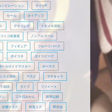
コンピレーション
サイゼP
セール
タイアップ
ト
デモソング
トキメキ浜松
ニコニコ生放送
ノンアルコール
フィギュア
フルーツパーク
ボイコネ
ボイスピーク
ボーカロイドマスター
ボーマス
ライ2026
マスク
マチキャラ
2024
ライブ
リツイート
バン
三ケ日みかん
世界記録
冷感マスク
初音ミク
即売会