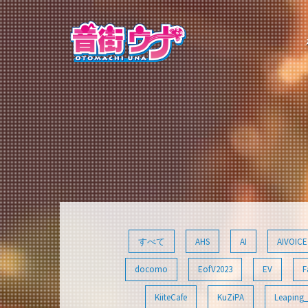
コ
ン
テ
ン
ツ
へ
ス
キ
ッ
プ
すべて
AHS
AI
AIVOICE
docomo
EofV2023
EV
F
KiiteCafe
KuZiPA
Leaping_