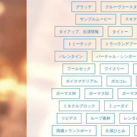
グラッテ
グルーヴコースタ
サンプルムービー
スキク
タイアップ、出演情報
タイトー
トミーテック
トラべランデブー
バレンタイン
バーチャル・シンガー
フールセック
ブイスリー
ボイスマテリアル
ボカコレ
ボーマス50
ボーマス52
ボーマス
ミタクルブロック
ミューダイ
リピデス
ループ素材
レンタ
両備トランスポート
久保ひとみ