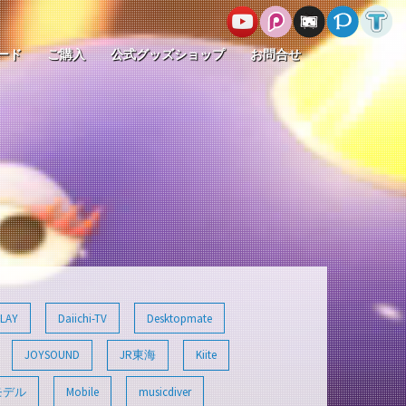
ード
ご購入
公式グッズショップ
お問合せ
LAY
Daiichi-TV
Desktopmate
JOYSOUND
JR東海
Kiite
モデル
Mobile
musicdiver