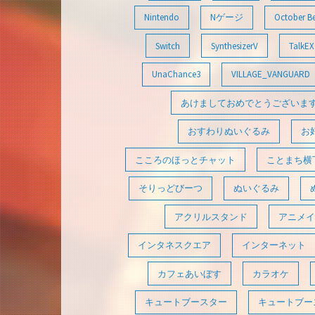
Nintendo
Nゲージ
October B
Switch
SynthesizerV
TalkEX
UnaChance3
VILLAGE_VANGUARD
あけましておめでとうございま
おすわりぬいぐるみ
お
こころのほっとチャット
ことまち横
そりっどびーつ
ぬいぐるみ
アクリルスタンド
アニメイ
インタネスクエア
インターネット
カフェあいぼす
カラオケ
キュートブースター
キュートブース