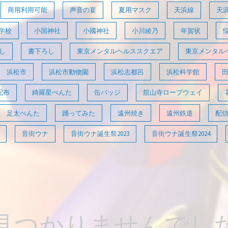
商用利用可能
声音の宴
夏用マスク
天浜線
天
学校
小国神社
小國神社
小川綾乃
年賀状
し
書下ろし
東京メンタルヘルススクエア
東京メンタル
浜松市
浜松市動物園
浜松志都呂
浜松科学館
配布
綺羅星ぺんた
缶バッジ
舘山寺ロープウェイ
足太ぺんた
踊ってみた
遠州焼き
遠州鉄道
配
音街ウナ
音街ウナ誕生祭2023
音街ウナ誕生祭2024
見つかりませんでし