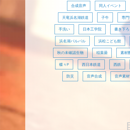
合成音声
同人イベント
天竜浜名湖鉄道
子牛
専門
手洗い
日本工学院
書き下ろ
浜名湖パルパル
浜松こども館
秋の未確認生物
稲葉曇
素材
蝶々P
西日本鉄道
西鉄
防災
音声合成
音声素材