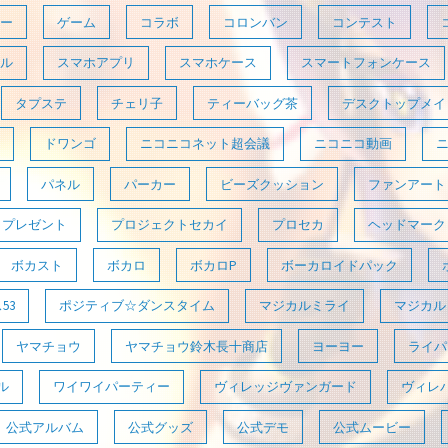
ー
ゲーム
コラボ
コロンバン
コンテスト
ル
スマホアプリ
スマホケース
スマートフォンケース
タプステ
チェリ子
ティーバッグ茶
デスクトップメイ
ドワンゴ
ニコニコネット超会議
ニコニコ動画
パネル
パーカー
ビーズクッション
ファンアート
プレゼント
プロジェクトセカイ
プロセカ
ヘッドマーク
ボカスト
ボカロ
ボカロP
ボーカロイドパック
53
ポジティブ☆ダンスタイム
マジカルミライ
マジカルミ
ヤマチョウ
ヤマチョウ鈴木長十商店
ヨーヨー
ライパラ
ル
ワイワイパーティー
ヴィレッジヴァンガード
ヴィレ
公式アルバム
公式グッズ
公式デモ
公式ムービー