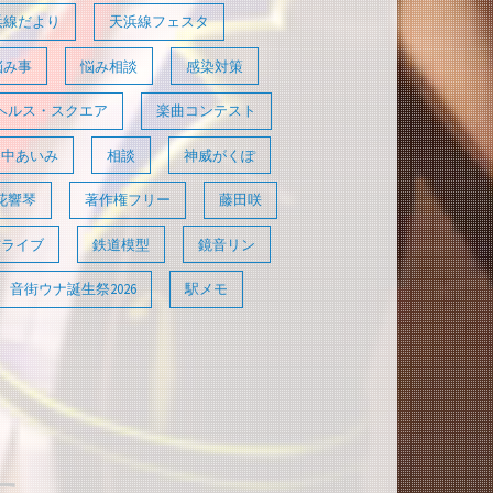
浜線だより
天浜線フェスタ
悩み事
悩み相談
感染対策
ヘルス・スクエア
楽曲コンテスト
田中あいみ
相談
神威がくぽ
花響琴
著作権フリー
藤田咲
信ライブ
鉄道模型
鏡音リン
音街ウナ誕生祭2026
駅メモ
た