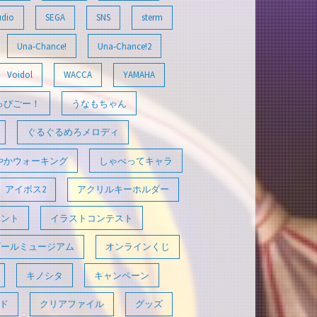
udio
SEGA
SNS
sterm
Una-Chance!
Una-Chance!2
Voidol
WACCA
YAMAHA
っぴごー！
うなもちゃん
ぐるぐるめろメロディ
やかウォーキング
しゃべってキャラ
アイボス2
アクリルキーホルダー
ベント
イラストコンテスト
ゴールミュージアム
オンラインくじ
キノシタ
キャンペーン
ド
クリアファイル
グッズ