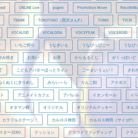
east
ONLINE Live
piapro
Promotion Movie
RecotteSt
TINAMI
TOKOTOKO（西沢さんP）
TOMIX
TVCM
VOCALOID
VOCALOID6
VOICEPEAK
VOICEROID
す
いちご狩り
うなぎいも
うなぴっぴごー
うなぴ
好み焼き
お笑い
お茶
からもるくじ
がくっぽいど
丁
こどもアバターほっとライン
ごーまいうぇい！
さわ
ぬくぬくにぎりめし
みらい～ら
りんご飴
アイボス
ト
アニメイトカフェ
アパレル
イオンモール
イ
オタマン帽
オリジナル
オリジナルクッキー
オル
カラフルステージ！
カルロス袴田
カルロス袴田（サイゼP）
ターZERO
クッション
クラウドファンディング
クラン