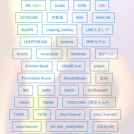
FMハロー
Gratte
GUMI
iOS
JOYSOUND
JR東海
Kiite
KiiteCafe
KuZiPA
Leaping_Destiny
LINEスタンプ
LIVERTINEAGE
maimai
MMDモデル
Mobile
musicdiver
Nintendo
Nゲージ
October Beast
ONLINE Live
piapro
Promotion Movie
RecotteStudio
SEGA
SNS
sterm
Switch
SynthesizerV
TalkEX
TINAMI
TOKOTOKO（西沢さんP）
TOMIX
TVCM
Una-Chance!
Una-Chance!2
UnaChance3
VILLAGE_VANGUARD
VOCALOID