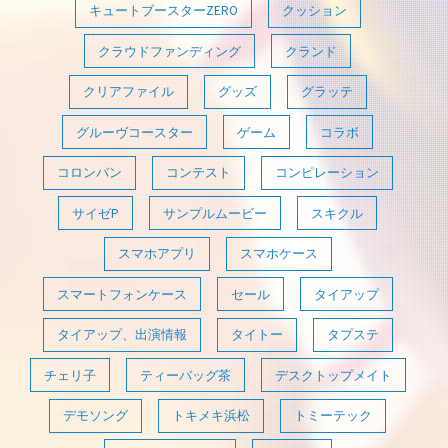
キュートブースターZERO
クッション
クラウドファンディング
クランド
クリアファイル
グッズ
グラッテ
グルーヴコースター
ゲーム
コラボ
コロンバン
コンテスト
コンピレーション
サイゼP
サンプルムービー
スキクル
スマホアプリ
スマホケース
スマートフォンケース
セール
タイアップ
タイアップ、出演情報
タイトー
タプステ
チェリ子
ティーバッグ茶
デスクトップメイト
デモソング
トキメキ浜松
トミーテック