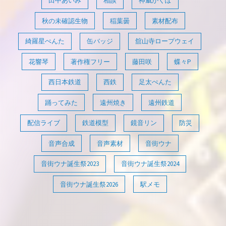
田中あいみ
相談
神威がくぽ
秋の未確認生物
稲葉曇
素材配布
綺羅星ぺんた
缶バッジ
舘山寺ロープウェイ
花響琴
著作権フリー
藤田咲
蝶々P
西日本鉄道
西鉄
足太ぺんた
踊ってみた
遠州焼き
遠州鉄道
配信ライブ
鉄道模型
鏡音リン
防災
音声合成
音声素材
音街ウナ
音街ウナ誕生祭2023
音街ウナ誕生祭2024
音街ウナ誕生祭2026
駅メモ