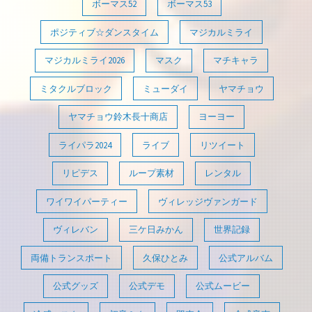
ボーマス52
ボーマス53
ポジティブ☆ダンスタイム
マジカルミライ
マジカルミライ2026
マスク
マチキャラ
ミタクルブロック
ミューダイ
ヤマチョウ
ヤマチョウ鈴木長十商店
ヨーヨー
ライパラ2024
ライブ
リツイート
リピデス
ループ素材
レンタル
ワイワイパーティー
ヴィレッジヴァンガード
ヴィレバン
三ケ日みかん
世界記録
両備トランスポート
久保ひとみ
公式アルバム
公式グッズ
公式デモ
公式ムービー