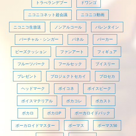
トラべランデブー
ドワンゴ
ニコニコネット超会議
ニコニコ動画
ニコニコ生放送
ノンアルコール
バレンタイン
バーチャル・シンガー
パネル
パーカー
ビーズクッション
ファンアート
フィギュア
フルーツパーク
フールセック
ブイスリー
プレゼント
プロジェクトセカイ
プロセカ
ヘッドマーク
ボイコネ
ボイスピーク
ボイスマテリアル
ボカコレ
ボカスト
ボカロ
ボカロP
ボーカロイドパック
ボーカロイドマスター
ボーマス
ボーマス50