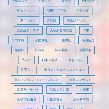
冷感マスク
初音ミク
即売会
合成音声
同人イベント
商用利用可能
声音の宴
夏用マスク
天浜線
天浜線だより
天浜線フェスタ
天竜浜名湖鉄道
子牛
専門学校
小国神社
小國神社
小川綾乃
年賀状
悩み事
悩み相談
感染対策
手洗い
日本工学院
書き下ろし
書下ろし
東京メンタルヘルススクエア
東京メンタルヘルス・スクエア
楽曲コンテスト
浜名湖パルパル
浜松こども館
浜松市
浜松市動物園
浜松志都呂
浜松科学館