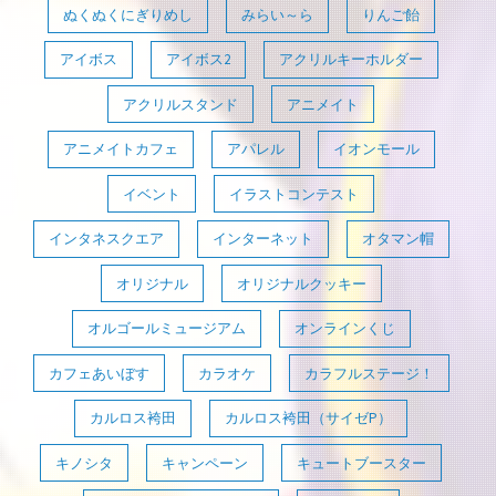
ぬくぬくにぎりめし
みらい～ら
りんご飴
アイボス
アイボス2
アクリルキーホルダー
アクリルスタンド
アニメイト
アニメイトカフェ
アパレル
イオンモール
イベント
イラストコンテスト
インタネスクエア
インターネット
オタマン帽
オリジナル
オリジナルクッキー
オルゴールミュージアム
オンラインくじ
カフェあいぼす
カラオケ
カラフルステージ！
カルロス袴田
カルロス袴田（サイゼP）
キノシタ
キャンペーン
キュートブースター