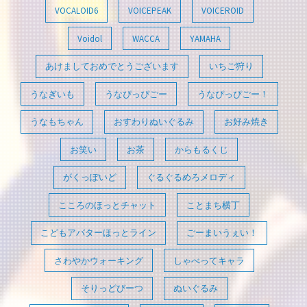
VOCALOID6
VOICEPEAK
VOICEROID
Voidol
WACCA
YAMAHA
あけましておめでとうございます
いちご狩り
うなぎいも
うなぴっぴごー
うなぴっぴごー！
うなもちゃん
おすわりぬいぐるみ
お好み焼き
お笑い
お茶
からもるくじ
がくっぽいど
ぐるぐるめろメロディ
こころのほっとチャット
ことまち横丁
こどもアバターほっとライン
ごーまいうぇい！
さわやかウォーキング
しゃべってキャラ
そりっどびーつ
ぬいぐるみ