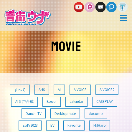
コ
ン
テ
ン
ツ
へ
ス
MOVIE
キ
ッ
プ
すべて
AHS
AI
AIVOICE
AIVOICE2
AI音声合成
Booo!
calendar
CASEPLAY
Daiichi-TV
Desktopmate
docomo
EofV2023
EV
Favorite
FMHaro