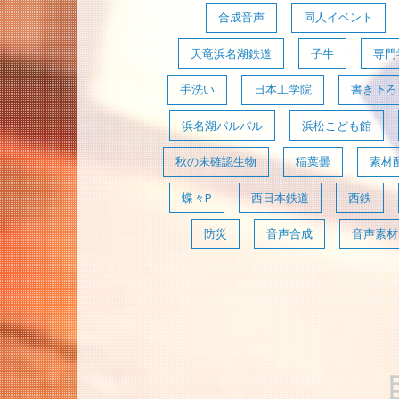
合成音声
同人イベント
天竜浜名湖鉄道
子牛
専門
手洗い
日本工学院
書き下ろ
浜名湖パルパル
浜松こども館
秋の未確認生物
稲葉曇
素材
蝶々P
西日本鉄道
西鉄
防災
音声合成
音声素材