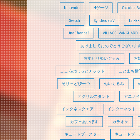
Nintendo
Nゲージ
October B
Switch
SynthesizerV
TalkEX
UnaChance3
VILLAGE_VANGUARD
あけましておめでとうございま
おすわりぬいぐるみ
お
こころのほっとチャット
ことまち横
そりっどびーつ
ぬいぐるみ
アクリルスタンド
アニメイ
インタネスクエア
インターネット
カフェあいぼす
カラオケ
キュートブースター
キュートブース