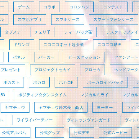
ー
ゲーム
コラボ
コロンバン
コンテスト
ル
スマホアプリ
スマホケース
スマートフォンケース
タプステ
チェリ子
ティーバッグ茶
デスクトップメイ
ドワンゴ
ニコニコネット超会議
ニコニコ動画
パネル
パーカー
ビーズクッション
ファンアート
プレゼント
プロジェクトセカイ
プロセカ
ヘッドマーク
ボカスト
ボカロ
ボカロP
ボーカロイドパック
53
ポジティブ☆ダンスタイム
マジカルミライ
マジカルミ
ヤマチョウ
ヤマチョウ鈴木長十商店
ヨーヨー
ライパラ
ル
ワイワイパーティー
ヴィレッジヴァンガード
ヴィレ
公式アルバム
公式グッズ
公式デモ
公式ムービー