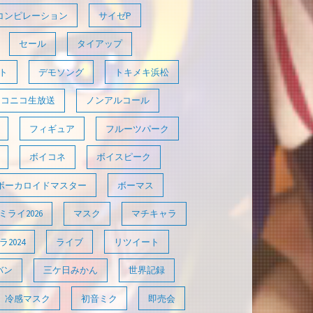
コンピレーション
サイゼP
セール
タイアップ
ト
デモソング
トキメキ浜松
ニコニコ生放送
ノンアルコール
フィギュア
フルーツパーク
ボイコネ
ボイスピーク
ボーカロイドマスター
ボーマス
ライ2026
マスク
マチキャラ
2024
ライブ
リツイート
バン
三ケ日みかん
世界記録
冷感マスク
初音ミク
即売会