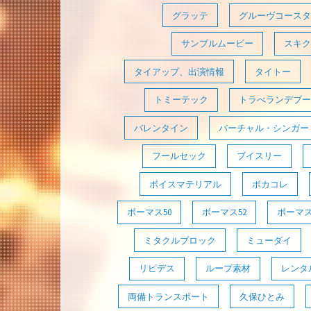
グラッテ
グルーヴコースタ
サンプルムービー
スキク
タイアップ、出演情報
タイトー
トミーテック
トラべランデブー
バレンタイン
バーチャル・シンガー
フールセック
ブイスリー
ボイスマテリアル
ボカコレ
ボーマス50
ボーマス52
ボーマス
ミタクルブロック
ミューダイ
リピデス
ループ素材
レンタ
両備トランスポート
久保ひとみ