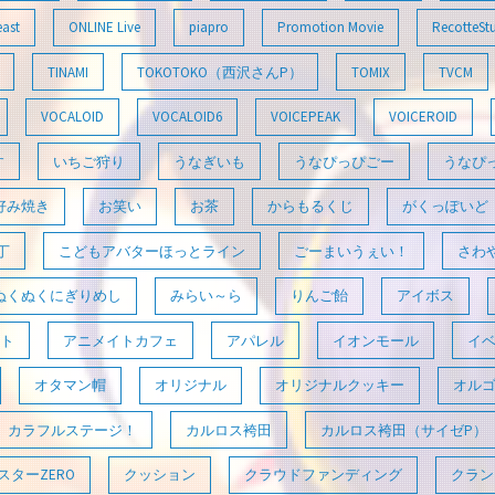
east
ONLINE Live
piapro
Promotion Movie
RecotteSt
TINAMI
TOKOTOKO（西沢さんP）
TOMIX
TVCM
VOCALOID
VOCALOID6
VOICEPEAK
VOICEROID
す
いちご狩り
うなぎいも
うなぴっぴごー
うなぴ
好み焼き
お笑い
お茶
からもるくじ
がくっぽいど
丁
こどもアバターほっとライン
ごーまいうぇい！
さわ
ぬくぬくにぎりめし
みらい～ら
りんご飴
アイボス
ト
アニメイトカフェ
アパレル
イオンモール
イ
オタマン帽
オリジナル
オリジナルクッキー
オル
カラフルステージ！
カルロス袴田
カルロス袴田（サイゼP）
ターZERO
クッション
クラウドファンディング
クラン