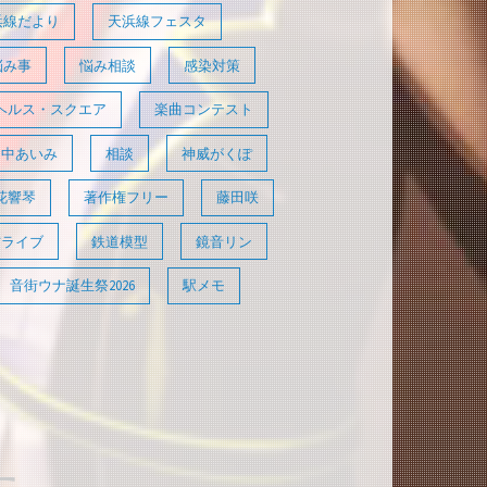
浜線だより
天浜線フェスタ
悩み事
悩み相談
感染対策
ヘルス・スクエア
楽曲コンテスト
田中あいみ
相談
神威がくぽ
花響琴
著作権フリー
藤田咲
信ライブ
鉄道模型
鏡音リン
音街ウナ誕生祭2026
駅メモ
た