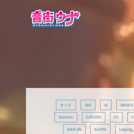
コ
ン
テ
ン
ツ
へ
ス
キ
ッ
プ
すべて
AHS
AI
AIVOICE
docomo
EofV2023
EV
F
KiiteCafe
KuZiPA
Leaping_