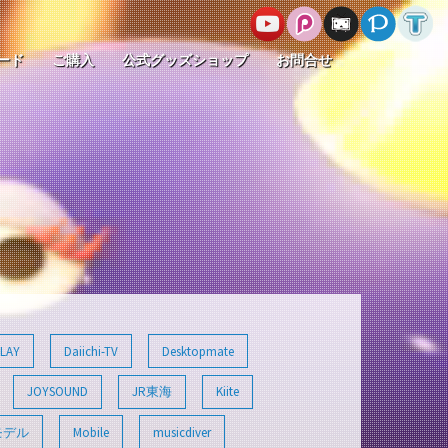
ード
ご購入
公式グッズショップ
お問合せ
LAY
Daiichi-TV
Desktopmate
JOYSOUND
JR東海
Kiite
モデル
Mobile
musicdiver