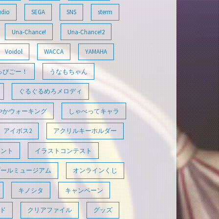
udio
SEGA
SNS
sterm
Una-Chance!
Una-Chance!2
Voidol
WACCA
YAMAHA
っぴごー！
うなもちゃん
ぐるぐるめろメロディ
やかウォーキング
しゃべってキャラ
アイボス2
アクリルキーホルダー
ベント
イラストコンテスト
ゴールミュージアム
オンラインくじ
キノシタ
キャンペーン
ド
クリアファイル
グッズ