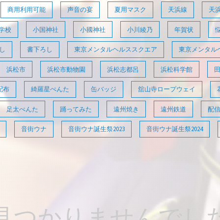
商用利用可能
声音の宴
夏用マスク
天浜線
天
学校
小国神社
小國神社
小川綾乃
年賀状
し
書下ろし
東京メンタルヘルススクエア
東京メンタル
浜松市
浜松市動物園
浜松志都呂
浜松科学館
配布
綺羅星ぺんた
缶バッジ
舘山寺ロープウェイ
足太ぺんた
踊ってみた
遠州焼き
遠州鉄道
配
音街ウナ
音街ウナ誕生祭2023
音街ウナ誕生祭2024
見つかりませんでし