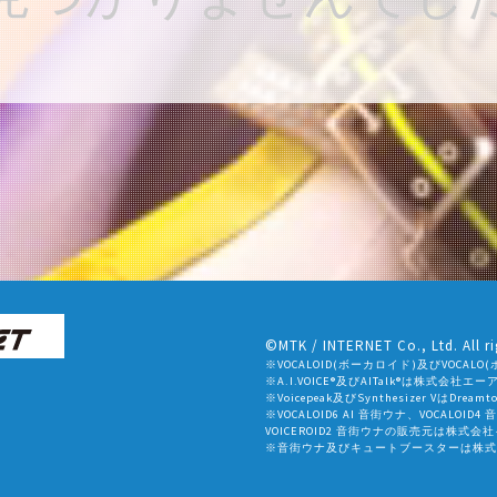
©MTK / INTERNET Co., Ltd. All ri
※VOCALOID(ボーカロイド)及びVOC
※A.I.VOICE®及びAITalk®は株式会
※Voicepeak及びSynthesizer VはDr
※VOCALOID6 AI 音街ウナ、VOCALOID4
VOICEROID2 音街ウナの販売元は株式
※音街ウナ及びキュートブースターは株式