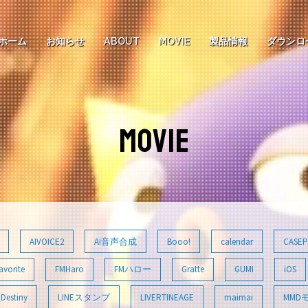
ホーム
お知らせ
ABOUT
MOVIE
製品情報
ダウンロ
MOVIE
AIVOICE2
AI音声合成
Booo!
calendar
CASEP
avorite
FMHaro
FMハロー
Gratte
GUMI
iOS
Destiny
LINEスタンプ
LIVERTINEAGE
maimai
MMD