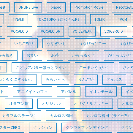
east
ONLINE Live
piapro
Promotion Movie
RecotteSt
TINAMI
TOKOTOKO（西沢さんP）
TOMIX
TVCM
VOCALOID
VOCALOID6
VOICEPEAK
VOICEROID
す
いちご狩り
うなぎいも
うなぴっぴごー
うなぴ
好み焼き
お笑い
お茶
からもるくじ
がくっぽいど
丁
こどもアバターほっとライン
ごーまいうぇい！
さわ
ぬくぬくにぎりめし
みらい～ら
りんご飴
アイボス
ト
アニメイトカフェ
アパレル
イオンモール
イ
オタマン帽
オリジナル
オリジナルクッキー
オル
カラフルステージ！
カルロス袴田
カルロス袴田（サイゼP）
ターZERO
クッション
クラウドファンディング
クラン