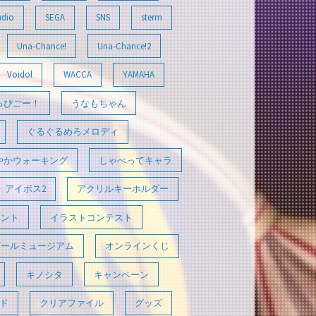
udio
SEGA
SNS
sterm
Una-Chance!
Una-Chance!2
Voidol
WACCA
YAMAHA
っぴごー！
うなもちゃん
ぐるぐるめろメロディ
やかウォーキング
しゃべってキャラ
アイボス2
アクリルキーホルダー
ベント
イラストコンテスト
ゴールミュージアム
オンラインくじ
キノシタ
キャンペーン
ド
クリアファイル
グッズ