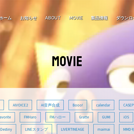
ホーム
お知らせ
ABOUT
MOVIE
製品情報
ダウンロ
MOVIE
AIVOICE2
AI音声合成
Booo!
calendar
CASEP
avorite
FMHaro
FMハロー
Gratte
GUMI
iOS
Destiny
LINEスタンプ
LIVERTINEAGE
maimai
MMD