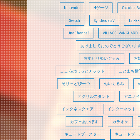
Nintendo
Nゲージ
October B
Switch
SynthesizerV
TalkEX
UnaChance3
VILLAGE_VANGUARD
あけましておめでとうございま
おすわりぬいぐるみ
お
こころのほっとチャット
ことまち横
そりっどびーつ
ぬいぐるみ
アクリルスタンド
アニメイ
インタネスクエア
インターネット
カフェあいぼす
カラオケ
キュートブースター
キュートブース