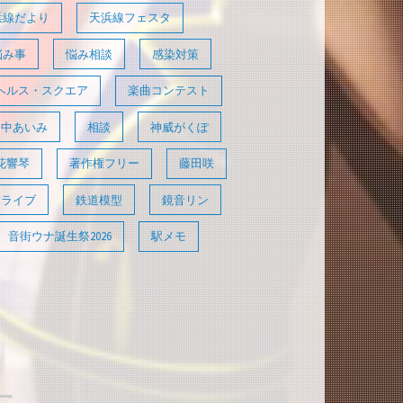
浜線だより
天浜線フェスタ
悩み事
悩み相談
感染対策
ヘルス・スクエア
楽曲コンテスト
田中あいみ
相談
神威がくぽ
花響琴
著作権フリー
藤田咲
信ライブ
鉄道模型
鏡音リン
音街ウナ誕生祭2026
駅メモ
た