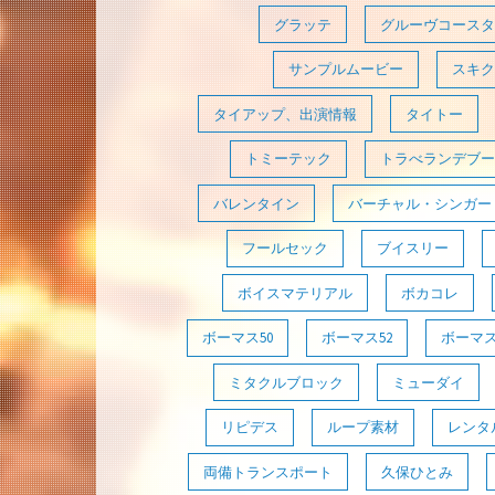
グラッテ
グルーヴコースタ
サンプルムービー
スキク
タイアップ、出演情報
タイトー
トミーテック
トラべランデブー
バレンタイン
バーチャル・シンガー
フールセック
ブイスリー
ボイスマテリアル
ボカコレ
ボーマス50
ボーマス52
ボーマス
ミタクルブロック
ミューダイ
リピデス
ループ素材
レンタ
両備トランスポート
久保ひとみ