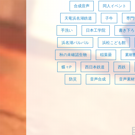
合成音声
同人イベント
天竜浜名湖鉄道
子牛
専門
手洗い
日本工学院
書き下ろ
浜名湖パルパル
浜松こども館
秋の未確認生物
稲葉曇
素材
蝶々P
西日本鉄道
西鉄
防災
音声合成
音声素材