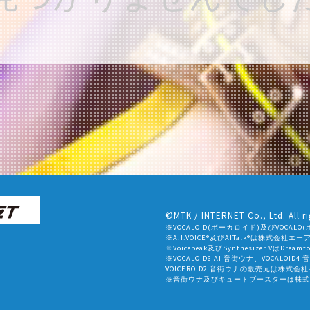
©MTK / INTERNET Co., Ltd. All ri
※VOCALOID(ボーカロイド)及びVOC
※A.I.VOICE®及びAITalk®は株式会
※Voicepeak及びSynthesizer VはDr
※VOCALOID6 AI 音街ウナ、VOCALOID4
VOICEROID2 音街ウナの販売元は株式
※音街ウナ及びキュートブースターは株式