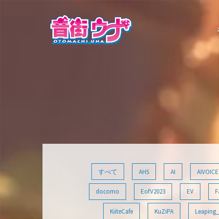
コ
ン
テ
ン
ツ
へ
ス
キ
ッ
プ
すべて
AHS
AI
AIVOICE
docomo
EofV2023
EV
F
KiiteCafe
KuZiPA
Leaping_