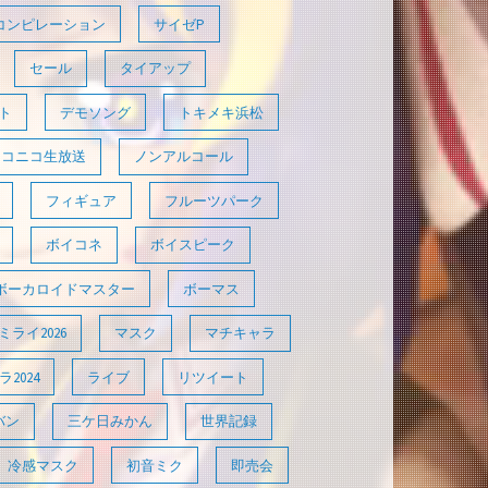
コンピレーション
サイゼP
セール
タイアップ
ト
デモソング
トキメキ浜松
ニコニコ生放送
ノンアルコール
フィギュア
フルーツパーク
ボイコネ
ボイスピーク
ボーカロイドマスター
ボーマス
ライ2026
マスク
マチキャラ
2024
ライブ
リツイート
バン
三ケ日みかん
世界記録
冷感マスク
初音ミク
即売会