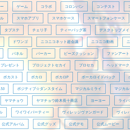
ー
ゲーム
コラボ
コロンバン
コンテスト
ル
スマホアプリ
スマホケース
スマートフォンケース
タプステ
チェリ子
ティーバッグ茶
デスクトップメイ
ドワンゴ
ニコニコネット超会議
ニコニコ動画
パネル
パーカー
ビーズクッション
ファンアート
プレゼント
プロジェクトセカイ
プロセカ
ヘッドマーク
ボカスト
ボカロ
ボカロP
ボーカロイドパック
53
ポジティブ☆ダンスタイム
マジカルミライ
マジカルミ
ヤマチョウ
ヤマチョウ鈴木長十商店
ヨーヨー
ライパラ
ル
ワイワイパーティー
ヴィレッジヴァンガード
ヴィレ
公式アルバム
公式グッズ
公式デモ
公式ムービー