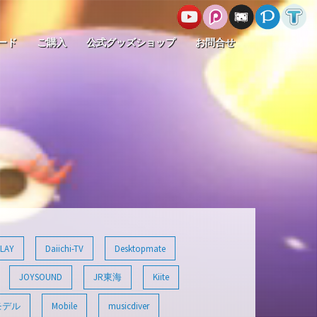
ード
ご購入
公式グッズショップ
お問合せ
LAY
Daiichi-TV
Desktopmate
JOYSOUND
JR東海
Kiite
モデル
Mobile
musicdiver