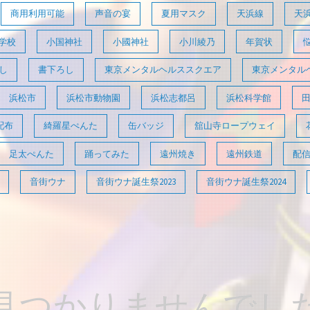
商用利用可能
声音の宴
夏用マスク
天浜線
天
学校
小国神社
小國神社
小川綾乃
年賀状
し
書下ろし
東京メンタルヘルススクエア
東京メンタル
浜松市
浜松市動物園
浜松志都呂
浜松科学館
配布
綺羅星ぺんた
缶バッジ
舘山寺ロープウェイ
足太ぺんた
踊ってみた
遠州焼き
遠州鉄道
配
音街ウナ
音街ウナ誕生祭2023
音街ウナ誕生祭2024
見つかりませんでし