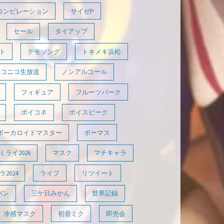
コンピレーション
サイゼP
セール
タイアップ
ト
デモソング
トキメキ浜松
ニコニコ生放送
ノンアルコール
フィギュア
フルーツパーク
ボイコネ
ボイスピーク
ボーカロイドマスター
ボーマス
ライ2026
マスク
マチキャラ
2024
ライブ
リツイート
バン
三ケ日みかん
世界記録
冷感マスク
初音ミク
即売会