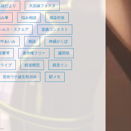
浜線だより
天浜線フェスタ
悩み事
悩み相談
感染対策
ヘルス・スクエア
楽曲コンテスト
田中あいみ
相談
神威がくぽ
花響琴
著作権フリー
藤田咲
信ライブ
鉄道模型
鏡音リン
音街ウナ誕生祭2026
駅メモ
た