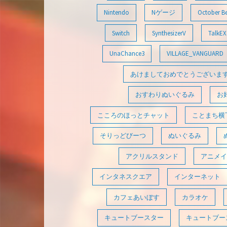
Nintendo
Nゲージ
October B
Switch
SynthesizerV
TalkEX
UnaChance3
VILLAGE_VANGUARD
あけましておめでとうございま
おすわりぬいぐるみ
お
こころのほっとチャット
ことまち横
そりっどびーつ
ぬいぐるみ
アクリルスタンド
アニメイ
インタネスクエア
インターネット
カフェあいぼす
カラオケ
キュートブースター
キュートブース