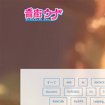
コ
ン
テ
ン
ツ
へ
ス
キ
ッ
プ
すべて
AHS
AI
AIVOICE
docomo
EofV2023
EV
F
KiiteCafe
KuZiPA
Leaping_