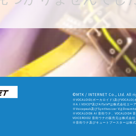
©MTK / INTERNET Co., Ltd. All ri
※VOCALOID(ボーカロイド)及びVOC
※A.I.VOICE®及びAITalk®は株式会
※Voicepeak及びSynthesizer VはDr
※VOCALOID6 AI 音街ウナ、VOCALOID4
VOICEROID2 音街ウナの販売元は株式
※音街ウナ及びキュートブースターは株式