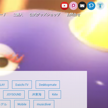
ード
ご購入
公式グッズショップ
お問合せ
LAY
Daiichi-TV
Desktopmate
JOYSOUND
JR東海
Kiite
モデル
Mobile
musicdiver