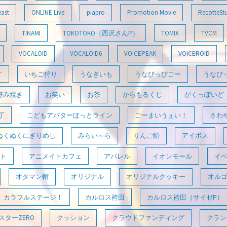
east
ONLINE Live
piapro
Promotion Movie
RecotteSt
TINAMI
TOKOTOKO（西沢さんP）
TOMIX
TVCM
VOCALOID
VOCALOID6
VOICEPEAK
VOICEROID
す
いちご狩り
うなぎいも
うなぴっぴごー
うなぴ
好み焼き
お笑い
お茶
からもるくじ
がくっぽいど
丁
こどもアバターほっとライン
ごーまいうぇい！
さわ
ぬくぬくにぎりめし
みらい～ら
りんご飴
アイボス
ト
アニメイトカフェ
アパレル
イオンモール
イ
オタマン帽
オリジナル
オリジナルクッキー
オル
カラフルステージ！
カルロス袴田
カルロス袴田（サイゼP）
ターZERO
クッション
クラウドファンディング
クラン