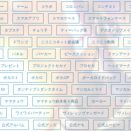
ー
ゲーム
コラボ
コロンバン
コンテスト
ル
スマホアプリ
スマホケース
スマートフォンケース
タプステ
チェリ子
ティーバッグ茶
デスクトップメイ
ドワンゴ
ニコニコネット超会議
ニコニコ動画
パネル
パーカー
ビーズクッション
ファンアート
プレゼント
プロジェクトセカイ
プロセカ
ヘッドマーク
ボカスト
ボカロ
ボカロP
ボーカロイドパック
53
ポジティブ☆ダンスタイム
マジカルミライ
マジカルミ
ヤマチョウ
ヤマチョウ鈴木長十商店
ヨーヨー
ライパラ
ル
ワイワイパーティー
ヴィレッジヴァンガード
ヴィレ
公式アルバム
公式グッズ
公式デモ
公式ムービー