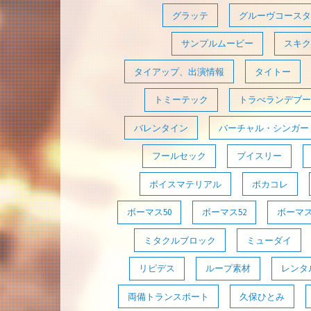
グラッテ
グルーヴコースタ
サンプルムービー
スキク
タイアップ、出演情報
タイトー
トミーテック
トラべランデブー
バレンタイン
バーチャル・シンガー
フールセック
ブイスリー
ボイスマテリアル
ボカコレ
ボーマス50
ボーマス52
ボーマス
ミタクルブロック
ミューダイ
リピデス
ループ素材
レンタ
両備トランスポート
久保ひとみ