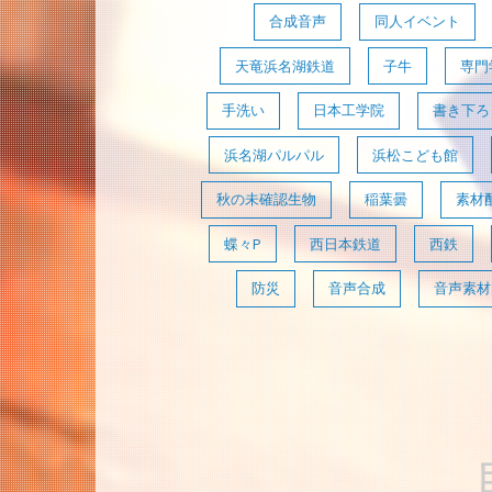
合成音声
同人イベント
天竜浜名湖鉄道
子牛
専門
手洗い
日本工学院
書き下ろ
浜名湖パルパル
浜松こども館
秋の未確認生物
稲葉曇
素材
蝶々P
西日本鉄道
西鉄
防災
音声合成
音声素材