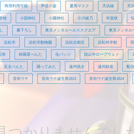
商用利用可能
声音の宴
夏用マスク
天浜線
天
学校
小国神社
小國神社
小川綾乃
年賀状
し
書下ろし
東京メンタルヘルススクエア
東京メンタル
浜松市
浜松市動物園
浜松志都呂
浜松科学館
配布
綺羅星ぺんた
缶バッジ
舘山寺ロープウェイ
足太ぺんた
踊ってみた
遠州焼き
遠州鉄道
配
音街ウナ
音街ウナ誕生祭2023
音街ウナ誕生祭2024
見つかりませんでし