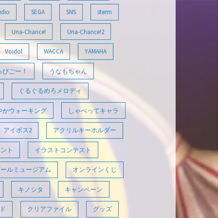
udio
SEGA
SNS
sterm
Una-Chance!
Una-Chance!2
Voidol
WACCA
YAMAHA
っぴごー！
うなもちゃん
ぐるぐるめろメロディ
やかウォーキング
しゃべってキャラ
アイボス2
アクリルキーホルダー
ベント
イラストコンテスト
ゴールミュージアム
オンラインくじ
キノシタ
キャンペーン
ド
クリアファイル
グッズ