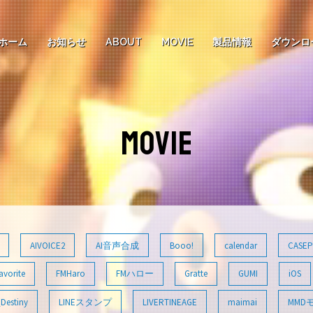
ホーム
お知らせ
ABOUT
MOVIE
製品情報
ダウンロ
MOVIE
AIVOICE2
AI音声合成
Booo!
calendar
CASEP
avorite
FMHaro
FMハロー
Gratte
GUMI
iOS
Destiny
LINEスタンプ
LIVERTINEAGE
maimai
MMD