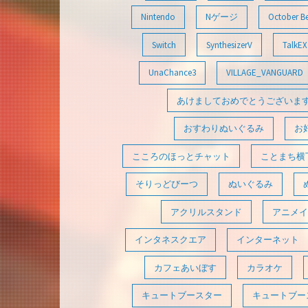
Nintendo
Nゲージ
October B
Switch
SynthesizerV
TalkEX
UnaChance3
VILLAGE_VANGUARD
あけましておめでとうございま
おすわりぬいぐるみ
お
こころのほっとチャット
ことまち横
そりっどびーつ
ぬいぐるみ
アクリルスタンド
アニメイ
インタネスクエア
インターネット
カフェあいぼす
カラオケ
キュートブースター
キュートブース