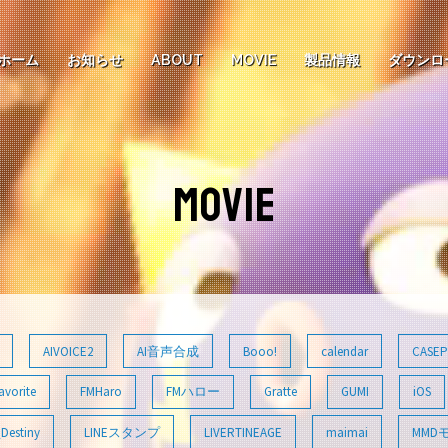
ホーム
お知らせ
ABOUT
MOVIE
製品情報
ダウンロ
MOVIE
AIVOICE2
AI音声合成
Booo!
calendar
CASEP
avorite
FMHaro
FMハロー
Gratte
GUMI
iOS
Destiny
LINEスタンプ
LIVERTINEAGE
maimai
MMD