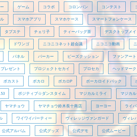
ー
ゲーム
コラボ
コロンバン
コンテスト
ル
スマホアプリ
スマホケース
スマートフォンケース
タプステ
チェリ子
ティーバッグ茶
デスクトップメイ
ドワンゴ
ニコニコネット超会議
ニコニコ動画
パネル
パーカー
ビーズクッション
ファンアート
プレゼント
プロジェクトセカイ
プロセカ
ヘッドマーク
ボカスト
ボカロ
ボカロP
ボーカロイドパック
53
ポジティブ☆ダンスタイム
マジカルミライ
マジカルミ
ヤマチョウ
ヤマチョウ鈴木長十商店
ヨーヨー
ライパラ
ル
ワイワイパーティー
ヴィレッジヴァンガード
ヴィレ
公式アルバム
公式グッズ
公式デモ
公式ムービー