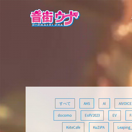
コ
ン
テ
ン
ツ
へ
ス
キ
ッ
プ
すべて
AHS
AI
AIVOICE
docomo
EofV2023
EV
F
KiiteCafe
KuZiPA
Leaping_