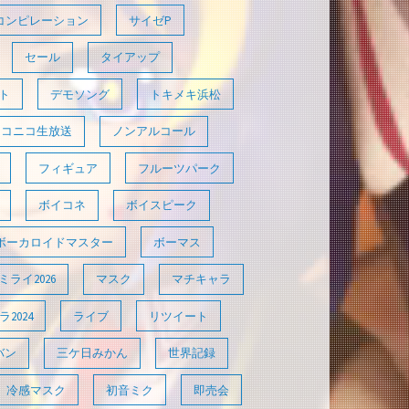
コンピレーション
サイゼP
セール
タイアップ
ト
デモソング
トキメキ浜松
ニコニコ生放送
ノンアルコール
フィギュア
フルーツパーク
ボイコネ
ボイスピーク
ボーカロイドマスター
ボーマス
ライ2026
マスク
マチキャラ
2024
ライブ
リツイート
バン
三ケ日みかん
世界記録
冷感マスク
初音ミク
即売会