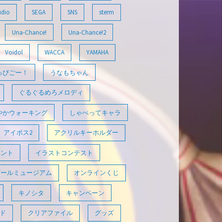
udio
SEGA
SNS
sterm
Una-Chance!
Una-Chance!2
Voidol
WACCA
YAMAHA
っぴごー！
うなもちゃん
ぐるぐるめろメロディ
やかウォーキング
しゃべってキャラ
アイボス2
アクリルキーホルダー
ベント
イラストコンテスト
ゴールミュージアム
オンラインくじ
キノシタ
キャンペーン
ド
クリアファイル
グッズ