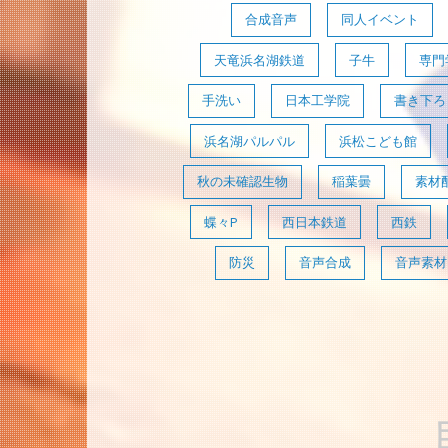
合成音声
同人イベント
天竜浜名湖鉄道
子牛
専門
手洗い
日本工学院
書き下ろ
浜名湖パルパル
浜松こども館
秋の未確認生物
稲葉曇
素材
蝶々P
西日本鉄道
西鉄
防災
音声合成
音声素材