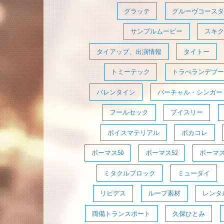
グラッテ
グルーヴコースタ
サンプルムービー
スキク
タイアップ、出演情報
タイトー
トミーテック
トラべランデブー
バレンタイン
バーチャル・シンガー
フールセック
ブイスリー
ボイスマテリアル
ボカコレ
ボーマス50
ボーマス52
ボーマス
ミタクルブロック
ミューダイ
リピデス
ループ素材
レンタ
両備トランスポート
久保ひとみ