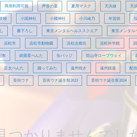
商用利用可能
声音の宴
夏用マスク
天浜線
天
学校
小国神社
小國神社
小川綾乃
年賀状
し
書下ろし
東京メンタルヘルススクエア
東京メンタル
浜松市
浜松市動物園
浜松志都呂
浜松科学館
配布
綺羅星ぺんた
缶バッジ
舘山寺ロープウェイ
足太ぺんた
踊ってみた
遠州焼き
遠州鉄道
配
音街ウナ
音街ウナ誕生祭2023
音街ウナ誕生祭2024
見つかりませんでし