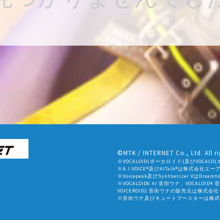
©MTK / INTERNET Co., Ltd. All ri
※VOCALOID(ボーカロイド)及びVOC
※A.I.VOICE®及びAITalk®は株式会
※Voicepeak及びSynthesizer VはDr
※VOCALOID6 AI 音街ウナ、VOCALOID4
VOICEROID2 音街ウナの販売元は株式
※音街ウナ及びキュートブースターは株式