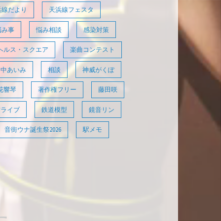
浜線だより
天浜線フェスタ
悩み事
悩み相談
感染対策
ヘルス・スクエア
楽曲コンテスト
田中あいみ
相談
神威がくぽ
花響琴
著作権フリー
藤田咲
信ライブ
鉄道模型
鏡音リン
音街ウナ誕生祭2026
駅メモ
た