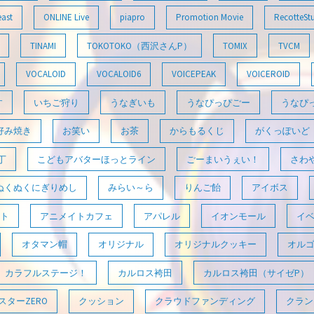
east
ONLINE Live
piapro
Promotion Movie
RecotteSt
TINAMI
TOKOTOKO（西沢さんP）
TOMIX
TVCM
VOCALOID
VOCALOID6
VOICEPEAK
VOICEROID
す
いちご狩り
うなぎいも
うなぴっぴごー
うなぴ
好み焼き
お笑い
お茶
からもるくじ
がくっぽいど
丁
こどもアバターほっとライン
ごーまいうぇい！
さわ
ぬくぬくにぎりめし
みらい～ら
りんご飴
アイボス
ト
アニメイトカフェ
アパレル
イオンモール
イ
オタマン帽
オリジナル
オリジナルクッキー
オル
カラフルステージ！
カルロス袴田
カルロス袴田（サイゼP）
ターZERO
クッション
クラウドファンディング
クラン