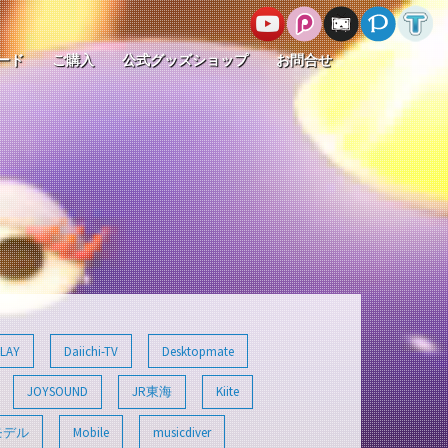
ード
ご購入
公式グッズショップ
お問合せ
LAY
Daiichi-TV
Desktopmate
JOYSOUND
JR東海
Kiite
モデル
Mobile
musicdiver