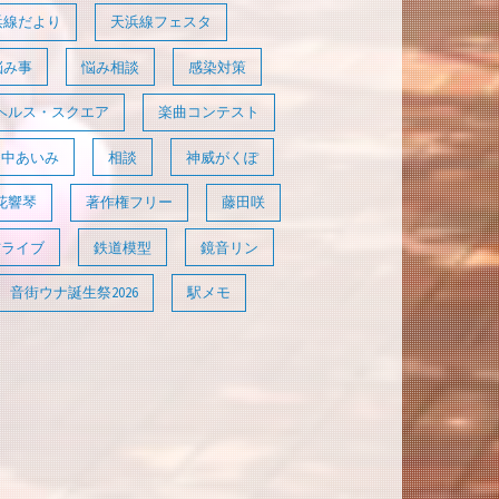
浜線だより
天浜線フェスタ
悩み事
悩み相談
感染対策
ヘルス・スクエア
楽曲コンテスト
田中あいみ
相談
神威がくぽ
花響琴
著作権フリー
藤田咲
信ライブ
鉄道模型
鏡音リン
音街ウナ誕生祭2026
駅メモ