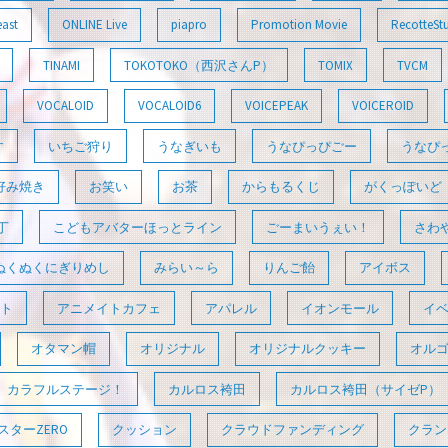
east
ONLINE Live
piapro
Promotion Movie
RecotteSt
TINAMI
TOKOTOKO（西沢さんP）
TOMIX
TVCM
VOCALOID
VOCALOID6
VOICEPEAK
VOICEROID
す
いちご狩り
うなぎいも
うなぴっぴごー
うなぴ
好み焼き
お笑い
お茶
からもるくじ
がくっぽいど
丁
こどもアバターほっとライン
ごーまいうぇい！
さわ
ぬくぬくにぎりめし
みらい～ら
りんご飴
アイボス
ト
アニメイトカフェ
アパレル
イオンモール
イ
オタマン帽
オリジナル
オリジナルクッキー
オル
カラフルステージ！
カルロス袴田
カルロス袴田（サイゼP）
ターZERO
クッション
クラウドファンディング
クラン