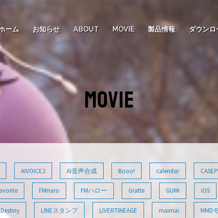
ホーム
お知らせ
ABOUT
MOVIE
製品情報
ダウンロ
MOVIE
AIVOICE2
AI音声合成
Booo!
calendar
CASEP
avorite
FMHaro
FMハロー
Gratte
GUMI
iOS
Destiny
LINEスタンプ
LIVERTINEAGE
maimai
MMD