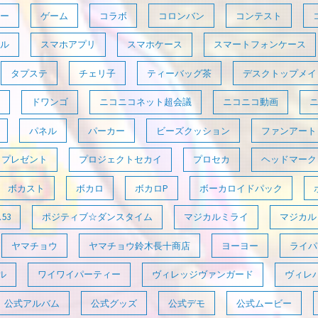
ー
ゲーム
コラボ
コロンバン
コンテスト
ル
スマホアプリ
スマホケース
スマートフォンケース
タプステ
チェリ子
ティーバッグ茶
デスクトップメイ
ドワンゴ
ニコニコネット超会議
ニコニコ動画
パネル
パーカー
ビーズクッション
ファンアート
プレゼント
プロジェクトセカイ
プロセカ
ヘッドマーク
ボカスト
ボカロ
ボカロP
ボーカロイドパック
53
ポジティブ☆ダンスタイム
マジカルミライ
マジカルミ
ヤマチョウ
ヤマチョウ鈴木長十商店
ヨーヨー
ライパラ
ル
ワイワイパーティー
ヴィレッジヴァンガード
ヴィレ
公式アルバム
公式グッズ
公式デモ
公式ムービー