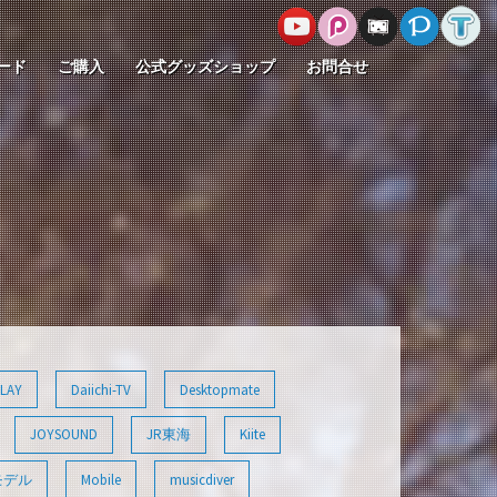
ード
ご購入
公式グッズショップ
お問合せ
LAY
Daiichi-TV
Desktopmate
JOYSOUND
JR東海
Kiite
モデル
Mobile
musicdiver