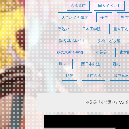
合成音声
同人イベント
天竜浜名湖鉄道
子牛
専門
手洗い
日本工学院
書き下ろ
浜名湖パルパル
浜松こども館
秋の未確認生物
稲葉曇
素材
蝶々P
西日本鉄道
西鉄
防災
音声合成
音声素材
稲葉曇『期待通り』Vo. 