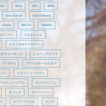
udio
SEGA
SNS
sterm
Una-Chance!
Una-Chance!2
Voidol
WACCA
YAMAHA
っぴごー！
うなもちゃん
ぐるぐるめろメロディ
やかウォーキング
しゃべってキャラ
アイボス2
アクリルキーホルダー
ベント
イラストコンテスト
ゴールミュージアム
オンラインくじ
キノシタ
キャンペーン
ド
クリアファイル
グッズ