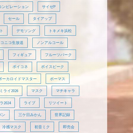
コンピレーション
サイゼP
セール
タイアップ
ト
デモソング
トキメキ浜松
ニコニコ生放送
ノンアルコール
フィギュア
フルーツパーク
ボイコネ
ボイスピーク
ボーカロイドマスター
ボーマス
ライ2026
マスク
マチキャラ
2024
ライブ
リツイート
バン
三ケ日みかん
世界記録
冷感マスク
初音ミク
即売会