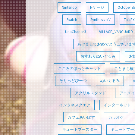
Nintendo
Nゲージ
October B
Switch
SynthesizerV
TalkEX
UnaChance3
VILLAGE_VANGUARD
あけましておめでとうございま
おすわりぬいぐるみ
お
こころのほっとチャット
ことまち横
そりっどびーつ
ぬいぐるみ
アクリルスタンド
アニメイ
インタネスクエア
インターネット
カフェあいぼす
カラオケ
キュートブースター
キュートブース