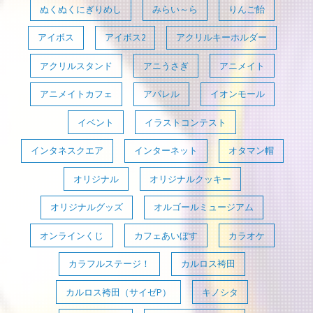
ぬくぬくにぎりめし
みらい～ら
りんご飴
アイボス
アイボス2
アクリルキーホルダー
アクリルスタンド
アニうさぎ
アニメイト
アニメイトカフェ
アパレル
イオンモール
イベント
イラストコンテスト
インタネスクエア
インターネット
オタマン帽
オリジナル
オリジナルクッキー
オリジナルグッズ
オルゴールミュージアム
オンラインくじ
カフェあいぼす
カラオケ
カラフルステージ！
カルロス袴田
カルロス袴田（サイゼP）
キノシタ