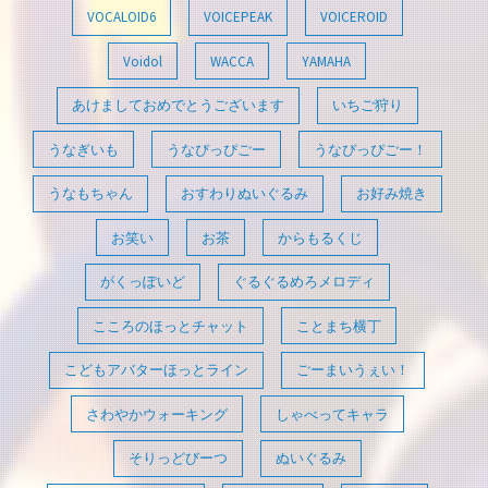
VOCALOID6
VOICEPEAK
VOICEROID
Voidol
WACCA
YAMAHA
あけましておめでとうございます
いちご狩り
うなぎいも
うなぴっぴごー
うなぴっぴごー！
うなもちゃん
おすわりぬいぐるみ
お好み焼き
お笑い
お茶
からもるくじ
がくっぽいど
ぐるぐるめろメロディ
こころのほっとチャット
ことまち横丁
こどもアバターほっとライン
ごーまいうぇい！
さわやかウォーキング
しゃべってキャラ
そりっどびーつ
ぬいぐるみ