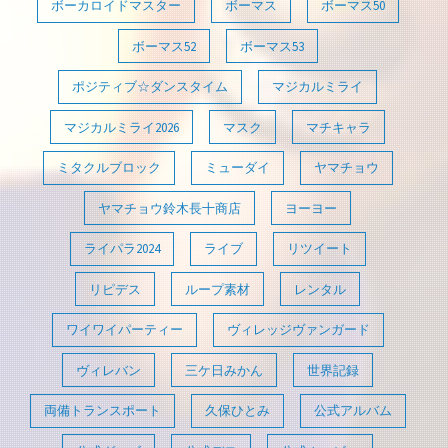
ボーカロイドマスター
ボーマス
ボーマス50
ボーマス52
ボーマス53
ポジティブ☆ダンスタイム
マジカルミライ
マジカルミライ2026
マスク
マチキャラ
ミタクルブロック
ミューダイ
ヤマチョウ
ヤマチョウ鈴木長十商店
ヨーヨー
ライパラ2024
ライブ
リツイート
リピデス
ループ素材
レンタル
ワイワイパーティー
ヴィレッジヴァンガード
ヴィレバン
三ケ日みかん
世界記録
両備トランスポート
久保ひとみ
公式アルバム