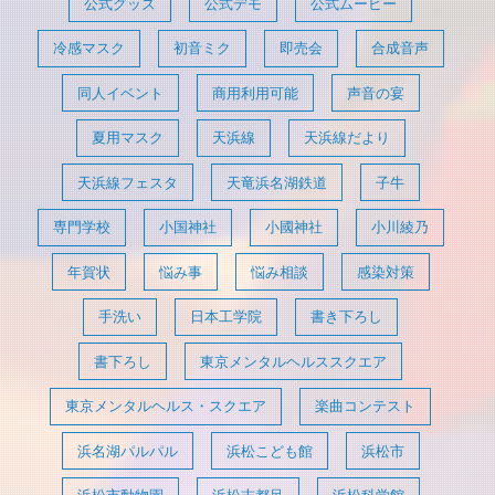
公式グッズ
公式デモ
公式ムービー
冷感マスク
初音ミク
即売会
合成音声
同人イベント
商用利用可能
声音の宴
夏用マスク
天浜線
天浜線だより
天浜線フェスタ
天竜浜名湖鉄道
子牛
専門学校
小国神社
小國神社
小川綾乃
年賀状
悩み事
悩み相談
感染対策
手洗い
日本工学院
書き下ろし
書下ろし
東京メンタルヘルススクエア
東京メンタルヘルス・スクエア
楽曲コンテスト
浜名湖パルパル
浜松こども館
浜松市