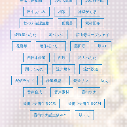
浜松市動物園
浜松志都呂
浜松科学館
田中あいみ
相談
神威がくぽ
秋の未確認生物
稲葉曇
素材配布
綺羅星ぺんた
缶バッジ
舘山寺ロープウェイ
花響琴
著作権フリー
藤田咲
蝶々P
西日本鉄道
西鉄
足太ぺんた
踊ってみた
遠州焼き
遠州鉄道
配信ライブ
鉄道模型
鏡音リン
防災
音声合成
音声素材
音街ウナ
音街ウナ誕生祭2023
音街ウナ誕生祭2024
音街ウナ誕生祭2026
駅メモ