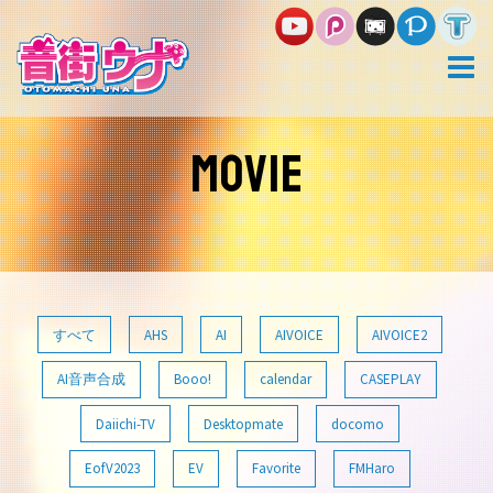
コ
ン
テ
ン
ツ
へ
ス
MOVIE
キ
ッ
プ
すべて
AHS
AI
AIVOICE
AIVOICE2
AI音声合成
Booo!
calendar
CASEPLAY
Daiichi-TV
Desktopmate
docomo
EofV2023
EV
Favorite
FMHaro