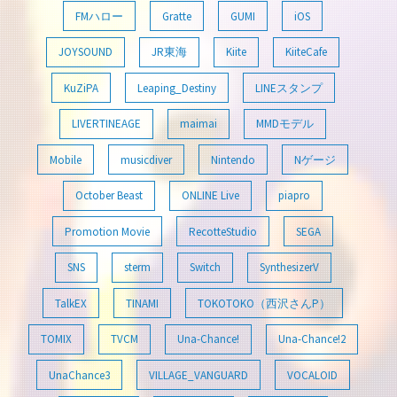
FMハロー
Gratte
GUMI
iOS
JOYSOUND
JR東海
Kiite
KiiteCafe
KuZiPA
Leaping_Destiny
LINEスタンプ
LIVERTINEAGE
maimai
MMDモデル
Mobile
musicdiver
Nintendo
Nゲージ
October Beast
ONLINE Live
piapro
Promotion Movie
RecotteStudio
SEGA
SNS
sterm
Switch
SynthesizerV
TalkEX
TINAMI
TOKOTOKO（西沢さんP）
TOMIX
TVCM
Una-Chance!
Una-Chance!2
UnaChance3
VILLAGE_VANGUARD
VOCALOID