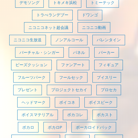
デモソング
トキメキ浜松
トミーテック
トラべランデブー
ドワンゴ
ニコニコネット超会議
ニコニコ動画
ニコニコ生放送
ノンアルコール
バレンタイン
バーチャル・シンガー
パネル
パーカー
ビーズクッション
ファンアート
フィギュア
フルーツパーク
フールセック
ブイスリー
プレゼント
プロジェクトセカイ
プロセカ
ヘッドマーク
ボイコネ
ボイスピーク
ボイスマテリアル
ボカコレ
ボカスト
ボカロ
ボカロP
ボーカロイドパック