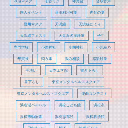
冷感マスク
初音ミク
即売会
合成音声
同人イベント
商用利用可能
声音の宴
夏用マスク
天浜線
天浜線だより
天浜線フェスタ
天竜浜名湖鉄道
子牛
専門学校
小国神社
小國神社
小川綾乃
年賀状
悩み事
悩み相談
感染対策
手洗い
日本工学院
書き下ろし
書下ろし
東京メンタルヘルススクエア
東京メンタルヘルス・スクエア
楽曲コンテスト
浜名湖パルパル
浜松こども館
浜松市
浜松市動物園
浜松志都呂
浜松科学館