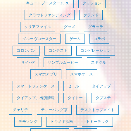
キュートブースターZERO
クッション
クラウドファンディング
クランド
クリアファイル
グッズ
グラッテ
グルーヴコースター
ゲーム
コラボ
コロンバン
コンテスト
コンピレーション
サイゼP
サンプルムービー
スキクル
スマホアプリ
スマホケース
スマートフォンケース
セール
タイアップ
タイアップ、出演情報
タイトー
タプステ
チェリ子
ティーバッグ茶
デスクトップメイト
デモソング
トキメキ浜松
トミーテック