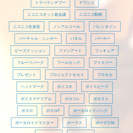
トラべランデブー
ドワンゴ
ニコニコネット超会議
ニコニコ動画
ニコニコ生放送
ノンアルコール
バレンタイン
バーチャル・シンガー
パネル
パーカー
ビーズクッション
ファンアート
フィギュア
フルーツパーク
フールセック
ブイスリー
プレゼント
プロジェクトセカイ
プロセカ
ヘッドマーク
ボイコネ
ボイスピーク
ボイスマテリアル
ボカコレ
ボカスト
ボカロ
ボカロP
ボーカロイドパック
ボーカロイドマスター
ボーマス
ボーマス50