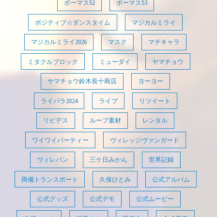
ボーマス52
ボーマス53
ポジティブ☆ダンスタイム
マジカルミライ
マジカルミライ2026
マスク
マチキャラ
ミタクルブロック
ミューダイ
ヤマチョウ
ヤマチョウ鈴木長十商店
ヨーヨー
ライパラ2024
ライブ
リツイート
リピデス
ループ素材
レンタル
ワイワイパーティー
ヴィレッジヴァンガード
ヴィレバン
三ケ日みかん
世界記録
両備トランスポート
久保ひとみ
公式アルバム
公式グッズ
公式デモ
公式ムービー