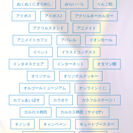
ぬくぬくにぎりめし
みらい～ら
りんご飴
アイボス
アイボス2
アクリルキーホルダー
アクリルスタンド
アニメイト
アニメイトカフェ
アパレル
イオンモール
イベント
イラストコンテスト
インタネスクエア
インターネット
オタマン帽
オリジナル
オリジナルクッキー
オルゴールミュージアム
オンラインくじ
カフェあいぼす
カラオケ
カラフルステージ！
カルロス袴田
カルロス袴田（サイゼP）
キノシタ
キャンペーン
キュートブースター