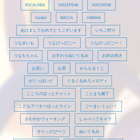
VOCALOID6
VOICEPEAK
VOICEROID
Voidol
WACCA
YAMAHA
あけましておめでとうございます
いちご狩り
うなぎいも
うなぴっぴごー
うなぴっぴごー！
うなもちゃん
おすわりぬいぐるみ
お好み焼き
お笑い
お茶
からもるくじ
がくっぽいど
ぐるぐるめろメロディ
こころのほっとチャット
ことまち横丁
こどもアバターほっとライン
ごーまいうぇい！
さわやかウォーキング
しゃべってキャラ
そりっどびーつ
ぬいぐるみ