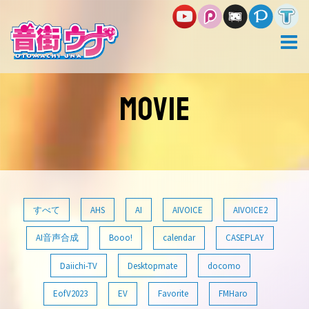
コ
ン
テ
ン
ツ
へ
ス
MOVIE
キ
ッ
プ
すべて
AHS
AI
AIVOICE
AIVOICE2
AI音声合成
Booo!
calendar
CASEPLAY
Daiichi-TV
Desktopmate
docomo
EofV2023
EV
Favorite
FMHaro