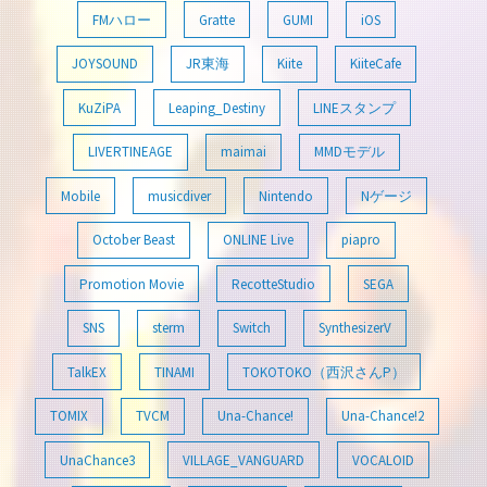
FMハロー
Gratte
GUMI
iOS
JOYSOUND
JR東海
Kiite
KiiteCafe
KuZiPA
Leaping_Destiny
LINEスタンプ
LIVERTINEAGE
maimai
MMDモデル
Mobile
musicdiver
Nintendo
Nゲージ
October Beast
ONLINE Live
piapro
Promotion Movie
RecotteStudio
SEGA
SNS
sterm
Switch
SynthesizerV
TalkEX
TINAMI
TOKOTOKO（西沢さんP）
TOMIX
TVCM
Una-Chance!
Una-Chance!2
UnaChance3
VILLAGE_VANGUARD
VOCALOID