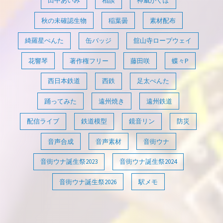
田中あいみ
相談
神威がくぽ
秋の未確認生物
稲葉曇
素材配布
綺羅星ぺんた
缶バッジ
舘山寺ロープウェイ
花響琴
著作権フリー
藤田咲
蝶々P
西日本鉄道
西鉄
足太ぺんた
踊ってみた
遠州焼き
遠州鉄道
配信ライブ
鉄道模型
鏡音リン
防災
音声合成
音声素材
音街ウナ
音街ウナ誕生祭2023
音街ウナ誕生祭2024
音街ウナ誕生祭2026
駅メモ