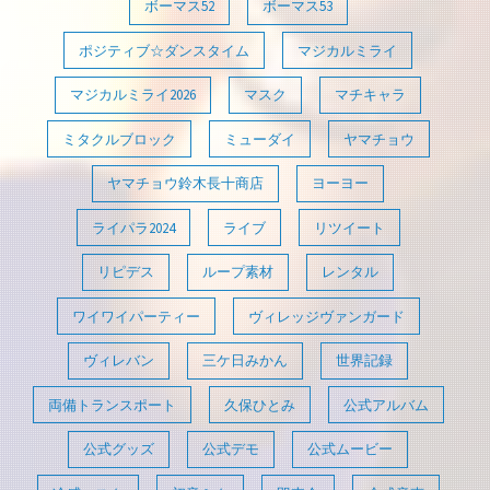
ボーマス52
ボーマス53
ポジティブ☆ダンスタイム
マジカルミライ
マジカルミライ2026
マスク
マチキャラ
ミタクルブロック
ミューダイ
ヤマチョウ
ヤマチョウ鈴木長十商店
ヨーヨー
ライパラ2024
ライブ
リツイート
リピデス
ループ素材
レンタル
ワイワイパーティー
ヴィレッジヴァンガード
ヴィレバン
三ケ日みかん
世界記録
両備トランスポート
久保ひとみ
公式アルバム
公式グッズ
公式デモ
公式ムービー