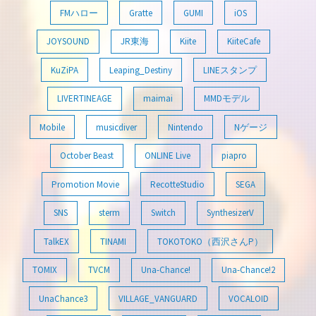
FMハロー
Gratte
GUMI
iOS
JOYSOUND
JR東海
Kiite
KiiteCafe
KuZiPA
Leaping_Destiny
LINEスタンプ
LIVERTINEAGE
maimai
MMDモデル
Mobile
musicdiver
Nintendo
Nゲージ
October Beast
ONLINE Live
piapro
Promotion Movie
RecotteStudio
SEGA
SNS
sterm
Switch
SynthesizerV
TalkEX
TINAMI
TOKOTOKO（西沢さんP）
TOMIX
TVCM
Una-Chance!
Una-Chance!2
UnaChance3
VILLAGE_VANGUARD
VOCALOID