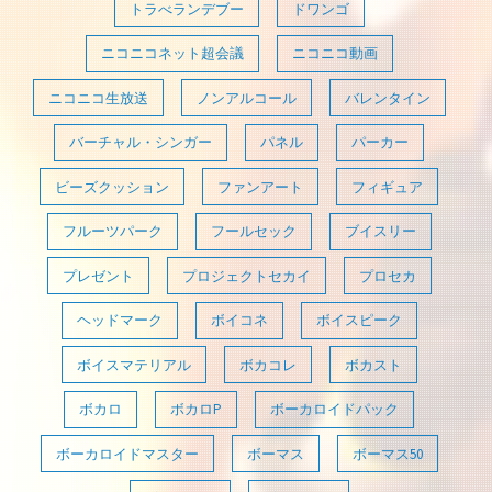
トラべランデブー
ドワンゴ
ニコニコネット超会議
ニコニコ動画
ニコニコ生放送
ノンアルコール
バレンタイン
バーチャル・シンガー
パネル
パーカー
ビーズクッション
ファンアート
フィギュア
フルーツパーク
フールセック
ブイスリー
プレゼント
プロジェクトセカイ
プロセカ
ヘッドマーク
ボイコネ
ボイスピーク
ボイスマテリアル
ボカコレ
ボカスト
ボカロ
ボカロP
ボーカロイドパック
ボーカロイドマスター
ボーマス
ボーマス50