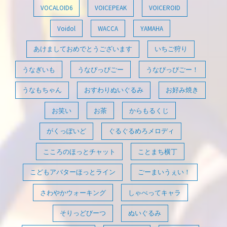
VOCALOID6
VOICEPEAK
VOICEROID
Voidol
WACCA
YAMAHA
あけましておめでとうございます
いちご狩り
うなぎいも
うなぴっぴごー
うなぴっぴごー！
うなもちゃん
おすわりぬいぐるみ
お好み焼き
お笑い
お茶
からもるくじ
がくっぽいど
ぐるぐるめろメロディ
こころのほっとチャット
ことまち横丁
こどもアバターほっとライン
ごーまいうぇい！
さわやかウォーキング
しゃべってキャラ
そりっどびーつ
ぬいぐるみ