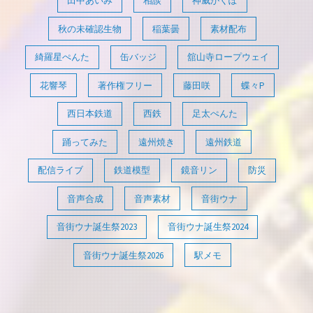
田中あいみ
相談
神威がくぽ
秋の未確認生物
稲葉曇
素材配布
綺羅星ぺんた
缶バッジ
舘山寺ロープウェイ
花響琴
著作権フリー
藤田咲
蝶々P
西日本鉄道
西鉄
足太ぺんた
踊ってみた
遠州焼き
遠州鉄道
配信ライブ
鉄道模型
鏡音リン
防災
音声合成
音声素材
音街ウナ
音街ウナ誕生祭2023
音街ウナ誕生祭2024
音街ウナ誕生祭2026
駅メモ