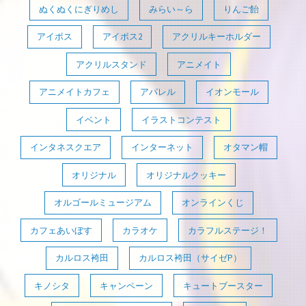
ぬくぬくにぎりめし
みらい～ら
りんご飴
アイボス
アイボス2
アクリルキーホルダー
アクリルスタンド
アニメイト
アニメイトカフェ
アパレル
イオンモール
イベント
イラストコンテスト
インタネスクエア
インターネット
オタマン帽
オリジナル
オリジナルクッキー
オルゴールミュージアム
オンラインくじ
カフェあいぼす
カラオケ
カラフルステージ！
カルロス袴田
カルロス袴田（サイゼP）
キノシタ
キャンペーン
キュートブースター