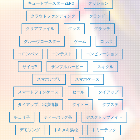
キュートブースターZERO
クッション
クラウドファンディング
クランド
クリアファイル
グッズ
グラッテ
グルーヴコースター
ゲーム
コラボ
コロンバン
コンテスト
コンピレーション
サイゼP
サンプルムービー
スキクル
スマホアプリ
スマホケース
スマートフォンケース
セール
タイアップ
タイアップ、出演情報
タイトー
タプステ
チェリ子
ティーバッグ茶
デスクトップメイト
デモソング
トキメキ浜松
トミーテック