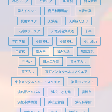
冷感マスク
初音ミク
即売会
合成音声
同人イベント
商用利用可能
声音の宴
夏用マスク
天浜線
天浜線だより
天浜線フェスタ
天竜浜名湖鉄道
子牛
専門学校
小国神社
小國神社
小川綾乃
年賀状
悩み事
悩み相談
感染対策
手洗い
日本工学院
書き下ろし
書下ろし
東京メンタルヘルススクエア
東京メンタルヘルス・スクエア
楽曲コンテスト
浜名湖パルパル
浜松こども館
浜松市
浜松市動物園
浜松志都呂
浜松科学館