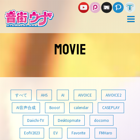
コ
ン
テ
ン
ツ
へ
ス
MOVIE
キ
ッ
プ
すべて
AHS
AI
AIVOICE
AIVOICE2
AI音声合成
Booo!
calendar
CASEPLAY
Daiichi-TV
Desktopmate
docomo
EofV2023
EV
Favorite
FMHaro