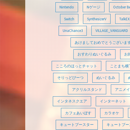
Nintendo
Nゲージ
October B
Switch
SynthesizerV
TalkEX
UnaChance3
VILLAGE_VANGUARD
あけましておめでとうございま
おすわりぬいぐるみ
お
こころのほっとチャット
ことまち横
そりっどびーつ
ぬいぐるみ
アクリルスタンド
アニメイ
インタネスクエア
インターネット
カフェあいぼす
カラオケ
キュートブースター
キュートブース