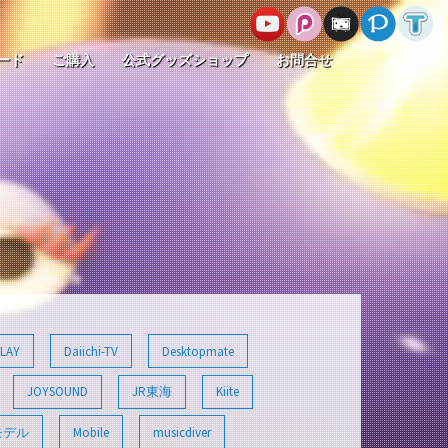
ード
ご購入
公式グッズショップ
お問合せ
LAY
Daiichi-TV
Desktopmate
JOYSOUND
JR東海
Kiite
モデル
Mobile
musicdiver