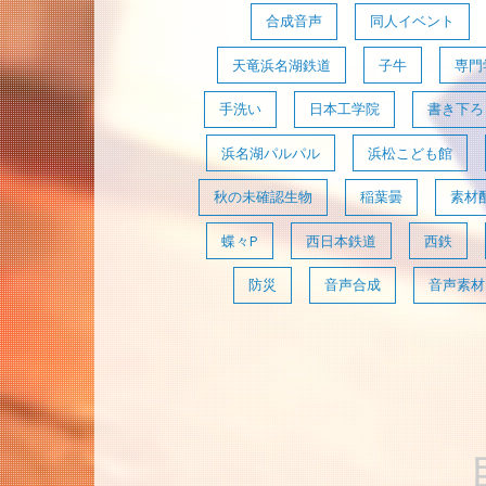
合成音声
同人イベント
天竜浜名湖鉄道
子牛
専門
手洗い
日本工学院
書き下ろ
浜名湖パルパル
浜松こども館
秋の未確認生物
稲葉曇
素材
蝶々P
西日本鉄道
西鉄
防災
音声合成
音声素材