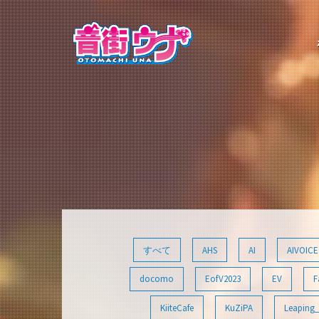
コ
ン
テ
ン
ツ
へ
ス
キ
ッ
プ
すべて
AHS
AI
AIVOICE
docomo
EofV2023
EV
F
KiiteCafe
KuZiPA
Leaping_