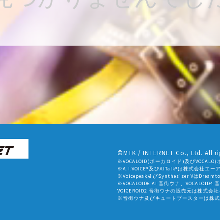
©MTK / INTERNET Co., Ltd. All ri
※VOCALOID(ボーカロイド)及びVOC
※A.I.VOICE®及びAITalk®は株式会
※Voicepeak及びSynthesizer VはDr
※VOCALOID6 AI 音街ウナ、VOCALOID4
VOICEROID2 音街ウナの販売元は株式
※音街ウナ及びキュートブースターは株式