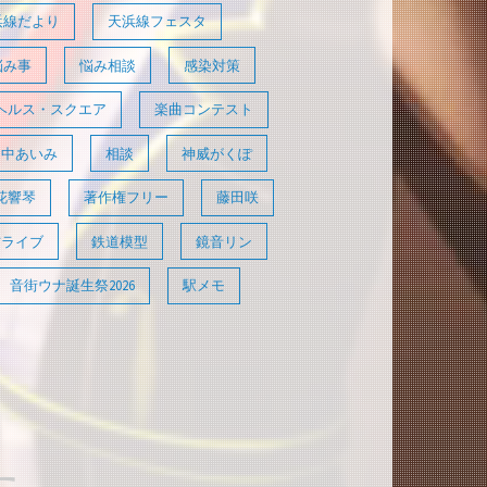
浜線だより
天浜線フェスタ
悩み事
悩み相談
感染対策
ヘルス・スクエア
楽曲コンテスト
田中あいみ
相談
神威がくぽ
花響琴
著作権フリー
藤田咲
信ライブ
鉄道模型
鏡音リン
音街ウナ誕生祭2026
駅メモ
た