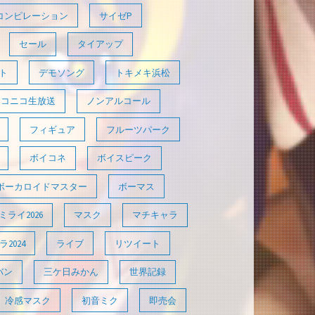
コンピレーション
サイゼP
セール
タイアップ
ト
デモソング
トキメキ浜松
ニコニコ生放送
ノンアルコール
フィギュア
フルーツパーク
ボイコネ
ボイスピーク
ボーカロイドマスター
ボーマス
ライ2026
マスク
マチキャラ
2024
ライブ
リツイート
バン
三ケ日みかん
世界記録
冷感マスク
初音ミク
即売会