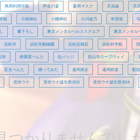
商用利用可能
声音の宴
夏用マスク
天浜線
天
学校
小国神社
小國神社
小川綾乃
年賀状
し
書下ろし
東京メンタルヘルススクエア
東京メンタル
浜松市
浜松市動物園
浜松志都呂
浜松科学館
配布
綺羅星ぺんた
缶バッジ
舘山寺ロープウェイ
足太ぺんた
踊ってみた
遠州焼き
遠州鉄道
配
音街ウナ
音街ウナ誕生祭2023
音街ウナ誕生祭2024
見つかりませんでし