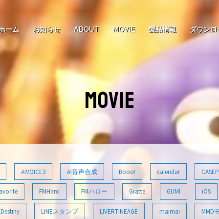
ホーム
お知らせ
ABOUT
MOVIE
製品情報
ダウンロ
MOVIE
AIVOICE2
AI音声合成
Booo!
calendar
CASEP
avorite
FMHaro
FMハロー
Gratte
GUMI
iOS
Destiny
LINEスタンプ
LIVERTINEAGE
maimai
MMD