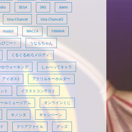
udio
SEGA
SNS
sterm
Una-Chance!
Una-Chance!2
Voidol
WACCA
YAMAHA
っぴごー！
うなもちゃん
ぐるぐるめろメロディ
やかウォーキング
しゃべってキャラ
アイボス2
アクリルキーホルダー
ベント
イラストコンテスト
ゴールミュージアム
オンラインくじ
キノシタ
キャンペーン
ド
クリアファイル
グッズ