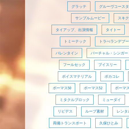
グラッテ
グルーヴコースタ
サンプルムービー
スキク
タイアップ、出演情報
タイトー
トミーテック
トラべランデブー
バレンタイン
バーチャル・シンガー
フールセック
ブイスリー
ボイスマテリアル
ボカコレ
ボーマス50
ボーマス52
ボーマス
ミタクルブロック
ミューダイ
リピデス
ループ素材
レンタ
両備トランスポート
久保ひとみ