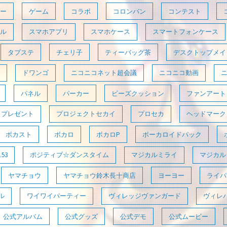
ー
ゲーム
コラボ
コロンバン
コンテスト
ル
スマホアプリ
スマホケース
スマートフォンケース
タプステ
チェリ子
ティーバッグ茶
デスクトップメイ
ドワンゴ
ニコニコネット超会議
ニコニコ動画
パネル
パーカー
ビーズクッション
ファンアート
プレゼント
プロジェクトセカイ
プロセカ
ヘッドマーク
ボカスト
ボカロ
ボカロP
ボーカロイドパック
53
ポジティブ☆ダンスタイム
マジカルミライ
マジカルミ
ヤマチョウ
ヤマチョウ鈴木長十商店
ヨーヨー
ライパラ
ル
ワイワイパーティー
ヴィレッジヴァンガード
ヴィレ
公式アルバム
公式グッズ
公式デモ
公式ムービー