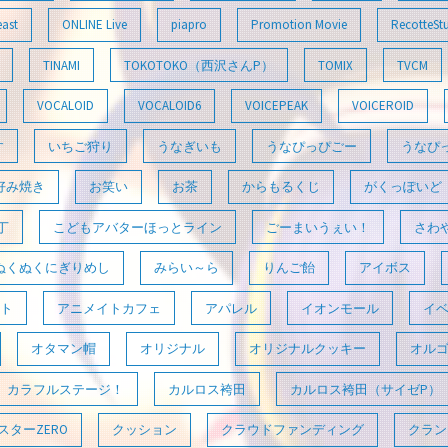
east
ONLINE Live
piapro
Promotion Movie
RecotteSt
TINAMI
TOKOTOKO（西沢さんP）
TOMIX
TVCM
VOCALOID
VOCALOID6
VOICEPEAK
VOICEROID
す
いちご狩り
うなぎいも
うなぴっぴごー
うなぴ
好み焼き
お笑い
お茶
からもるくじ
がくっぽいど
丁
こどもアバターほっとライン
ごーまいうぇい！
さわ
ぬくぬくにぎりめし
みらい～ら
りんご飴
アイボス
ト
アニメイトカフェ
アパレル
イオンモール
イ
オタマン帽
オリジナル
オリジナルクッキー
オル
カラフルステージ！
カルロス袴田
カルロス袴田（サイゼP）
ターZERO
クッション
クラウドファンディング
クラン