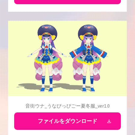
音街ウナ_うなぴっぴごー夏冬服_ver1.0
ファイルをダウンロード