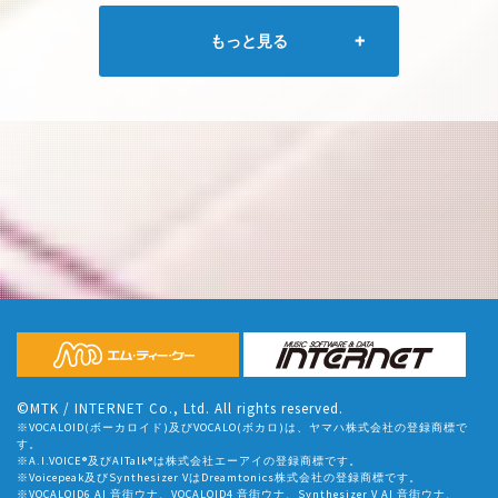
もっと見る
©MTK / INTERNET Co., Ltd. All rights reserved.
※VOCALOID(ボーカロイド)及びVOCALO(ボカロ)は、ヤマハ株式会社の登録商標で
す。
※A.I.VOICE®及びAITalk®は株式会社エーアイの登録商標です。
※Voicepeak及びSynthesizer VはDreamtonics株式会社の登録商標です。
※VOCALOID6 AI 音街ウナ、VOCALOID4 音街ウナ、Synthesizer V AI 音街ウナ、