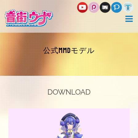
コ
ン
テ
ン
ツ
へ
ス
キ
公式MMDモデル
ッ
プ
DOWNLOAD