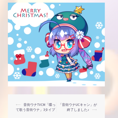
投
⟵
音街ウナTVCM「喋っ
「音街ウナUCキャン」が
て歌う音街ウナ」3タイプ
終了しました♪
⟶