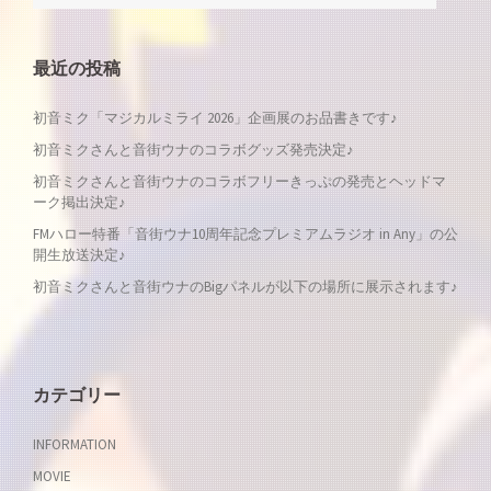
稿
ナ
最近の投稿
ビ
初音ミク「マジカルミライ 2026」企画展のお品書きです♪
ゲ
初音ミクさんと音街ウナのコラボグッズ発売決定♪
初音ミクさんと音街ウナのコラボフリーきっぷの発売とヘッドマ
ー
ーク掲出決定♪
FMハロー特番「音街ウナ10周年記念プレミアムラジオ in Any」の公
シ
開生放送決定♪
初音ミクさんと音街ウナのBigパネルが以下の場所に展示されます♪
ョ
ン
カテゴリー
INFORMATION
MOVIE