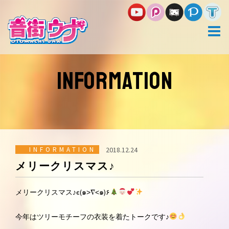
コ
ン
テ
ン
ツ
へ
ス
INFORMATION
キ
ッ
プ
INFORMATION
2018.12.24
メリークリスマス♪
メリークリスマス♪є(๑˃∇˂๑)۶
今年はツリーモチーフの衣装を着たトークです♪