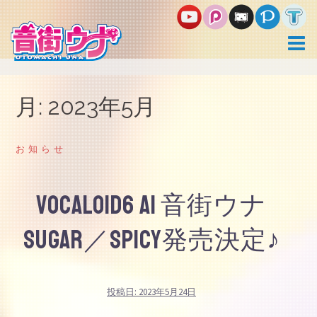
コ
ン
テ
ン
ツ
へ
ス
月:
2023年5月
キ
ッ
プ
お知らせ
VOCALOID6 AI 音街ウナ
Sugar／Spicy発売決定♪
投稿日:
2023年5月24日