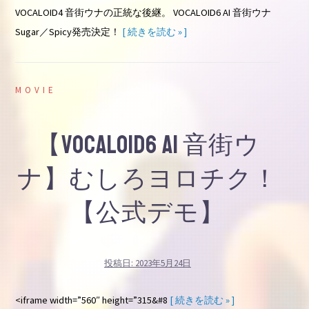
VOCALOID4 音街ウナの正統な後継。 VOCALOID6 AI 音街ウナ
Sugar／Spicy発売決定！
[ 続きを読む » ]
MOVIE
【VOCALOID6 AI 音街ウ
ナ】むしろヨロチク！
【公式デモ】
投稿日:
2023年5月24日
<iframe width=”560″ height=”315&#8
[ 続きを読む » ]