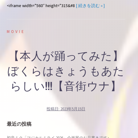
<iframe width=”560″ height=”315&#8
[ 続きを読む » ]
MOVIE
【本人が踊ってみた】
ぼくらはきょうもあた
らしい!!!【音街ウナ】
投稿日:
2023年5月15日
最近の投稿
初音ミク「マジカルミライ 2026」企画展のお品書きです♪