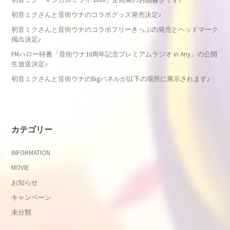
初音ミクさんと音街ウナのコラボグッズ発売決定♪
初音ミクさんと音街ウナのコラボフリーきっぷの発売とヘッドマーク
掲出決定♪
FMハロー特番「音街ウナ10周年記念プレミアムラジオ in Any」の公開
生放送決定♪
初音ミクさんと音街ウナのBigパネルが以下の場所に展示されます♪
カテゴリー
INFORMATION
MOVIE
お知らせ
キャンペーン
未分類