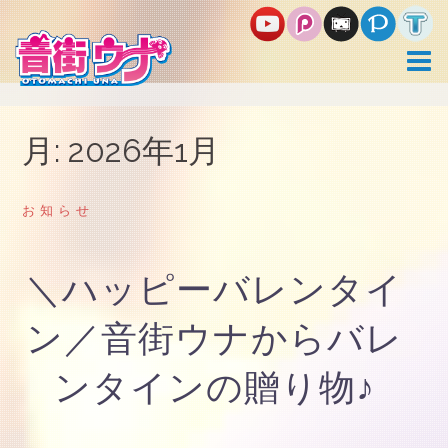
コ
ン
テ
ン
ツ
へ
ス
月:
2026年1月
キ
ッ
プ
お知らせ
＼ハッピーバレンタイ
ン／音街ウナからバレ
ンタインの贈り物♪