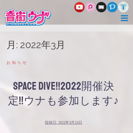
コ
ン
テ
ン
ツ
へ
ス
月:
2022年3月
キ
ッ
プ
お知らせ
SPACE DIVE!!2022開催決
定!!ウナも参加します♪
投稿日:
2022年3月15日