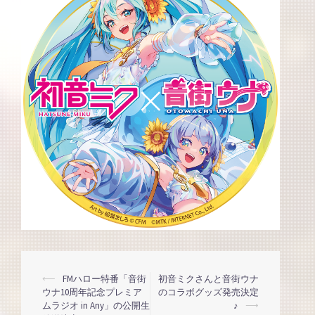
投
⟵
FMハロー特番「音街
初音ミクさんと音街ウナ
ウナ10周年記念プレミア
のコラボグッズ発売決定
ムラジオ in Any」の公開生
♪
⟶