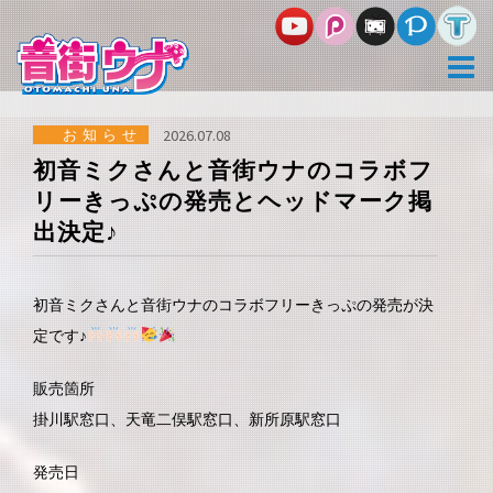
コ
ン
テ
ン
ツ
へ
ス
お知らせ
2026.07.08
キ
初音ミクさんと音街ウナのコラボフ
ッ
リーきっぷの発売とヘッドマーク掲
プ
出決定♪
初音ミクさんと音街ウナのコラボフリーきっぷの発売が決
定です♪
販売箇所
掛川駅窓口、天竜二俣駅窓口、新所原駅窓口
発売日