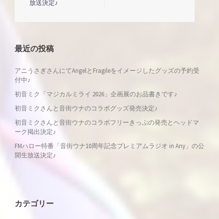
稿
放送決定♪
ナ
ビ
最近の投稿
ゲ
アニうさぎさんにてAngelとFragileをイメージしたグッズの予約受
付中♪
ー
初音ミク「マジカルミライ 2026」企画展のお品書きです♪
シ
初音ミクさんと音街ウナのコラボグッズ発売決定♪
初音ミクさんと音街ウナのコラボフリーきっぷの発売とヘッドマ
ョ
ーク掲出決定♪
FMハロー特番「音街ウナ10周年記念プレミアムラジオ in Any」の公
ン
開生放送決定♪
カテゴリー