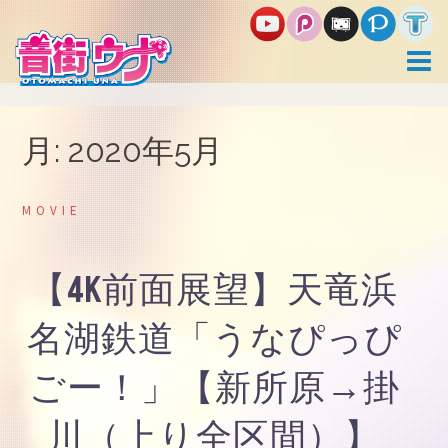
コ
ン
テ
ン
ツ
へ
ス
月:
2020年5月
キ
ッ
プ
MOVIE
【4K前面展望】天竜浜
名湖鉄道「うなぴっぴ
ごー！」【新所原→掛
川（上り全区間）】