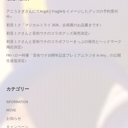
アニうさぎさんにてAngelとFragileをイメージしたグッズの予約受付
中♪
初音ミク「マジカルミライ 2026」企画展のお品書きです♪
初音ミクさんと音街ウナのコラボグッズ発売決定♪
初音ミクさんと音街ウナのコラボフリーきっぷの発売とヘッドマーク
掲出決定♪
FMハロー特番「音街ウナ10周年記念プレミアムラジオ in Any」の公開
生放送決定♪
カテゴリー
INFORMATION
MOVIE
お知らせ
キャンペーン