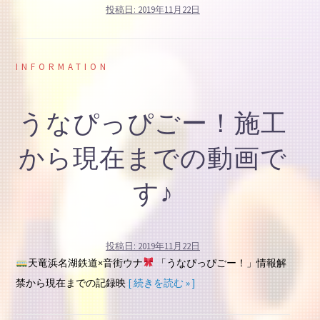
投稿日:
2019年11月22日
INFORMATION
うなぴっぴごー！施工
から現在までの動画で
す♪
投稿日:
2019年11月22日
天竜浜名湖鉄道×音街ウナ
「うなぴっぴごー！」情報解
禁から現在までの記録映
[ 続きを読む » ]