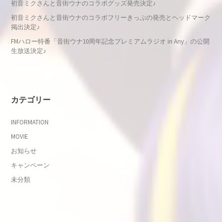
初音ミクさんと音街ウナのコラボグッズ発売決定♪
初音ミクさんと音街ウナのコラボフリーきっぷの発売とヘッドマーク
掲出決定♪
FMハロー特番「音街ウナ10周年記念プレミアムラジオ in Any」の公開
生放送決定♪
カテゴリー
INFORMATION
MOVIE
お知らせ
キャンペーン
未分類