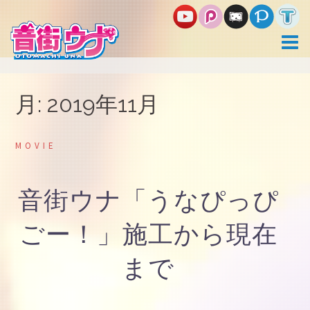
コ
ン
テ
ン
ツ
へ
ス
月:
2019年11月
キ
ッ
プ
MOVIE
音街ウナ「うなぴっぴ
ごー！」施工から現在
まで