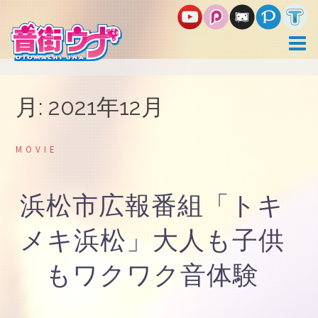
コ
ン
テ
ン
ツ
へ
ス
月:
2021年12月
キ
ッ
プ
MOVIE
浜松市広報番組「トキ
メキ浜松」大人も子供
もワクワク音体験