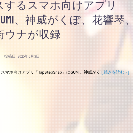
スするスマホ向けアプリ
p」にGUMI、神威がくぽ、花響琴
街ウナが収録
投稿日:
2025年6月3日
ホ向けアプリ「TapStepSnap」にGUMI、神威がく
[ 続きを読む » ]