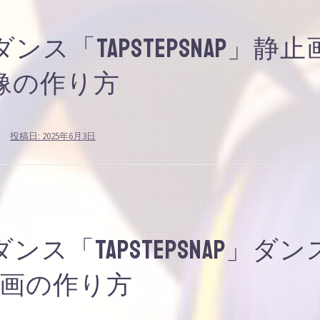
ス「TapStepSnap」静止
像の作り方
投稿日:
2025年6月3日
ス「TapStepSnap」ダン
画の作り方