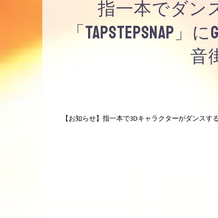
指一本でダン
「TapStepSna
音
【お知らせ】指一本で3Dキャラクターがダンスするスマ