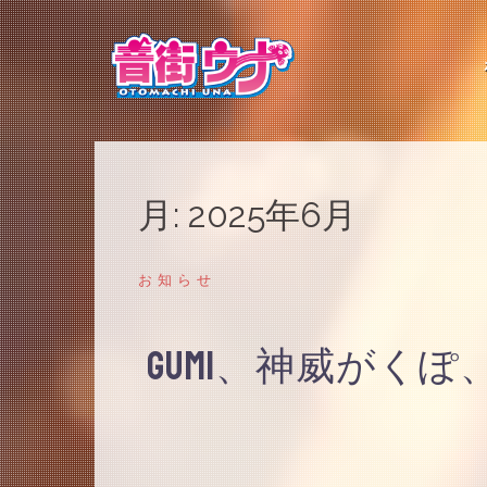
コ
ン
テ
ン
ツ
へ
ス
キ
ッ
プ
月:
2025年6月
お知らせ
GUMI、神威がく