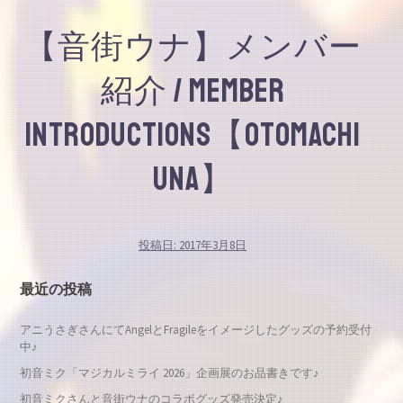
【音街ウナ】メンバー
紹介 / Member
introductions【otomachi
una】
投稿日:
2017年3月8日
最近の投稿
アニうさぎさんにてAngelとFragileをイメージしたグッズの予約受付
中♪
初音ミク「マジカルミライ 2026」企画展のお品書きです♪
初音ミクさんと音街ウナのコラボグッズ発売決定♪