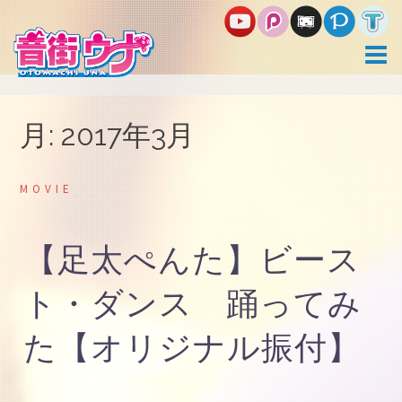
コ
ン
テ
ン
ツ
へ
ス
月:
2017年3月
キ
ッ
プ
MOVIE
【足太ぺんた】ビース
ト・ダンス 踊ってみ
た【オリジナル振付】