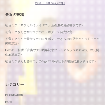
投稿日:
2017年2月20日
最近の投稿
初音ミク「マジカルミライ 2026」企画展のお品書きです♪
初音ミクさんと音街ウナのコラボグッズ発売決定♪
初音ミクさんと音街ウナのコラボフリーきっぷの発売とヘッドマーク
掲出決定♪
FMハロー特番「音街ウナ10周年記念プレミアムラジオ in Any」の公開
生放送決定♪
初音ミクさんと音街ウナのBigパネルが以下の場所に展示されます♪
カテゴリー
INFORMATION
MOVIE