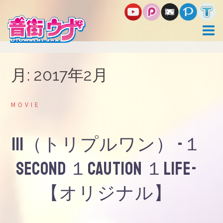
コ
ン
テ
ン
ツ
へ
ス
月:
2017年2月
キ
ッ
プ
MOVIE
111（トリプルワン） -１
second １caution １life-
【オリジナル】