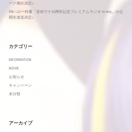
ーク掲出決定♪
ョ
FMハロー特番「音街ウナ10周年記念プレミアムラジオ in Any」の公
開生放送決定♪
ン
カテゴリー
INFORMATION
MOVIE
お知らせ
キャンペーン
未分類
アーカイブ