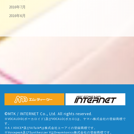
2016年7月
2016年6月
©MTK / INTERNET Co., Ltd. All rights reserved.
※VOCALOID(ボーカロイド)及びVOCALO(ボカロ)は、ヤマハ株式会社の登録商標で
す。
※A.I.VOICE®及びAITalk®は株式会社エーアイの登録商標です。
※Voicepeak及びSynthesizer VはDreamtonics株式会社の登録商標です。