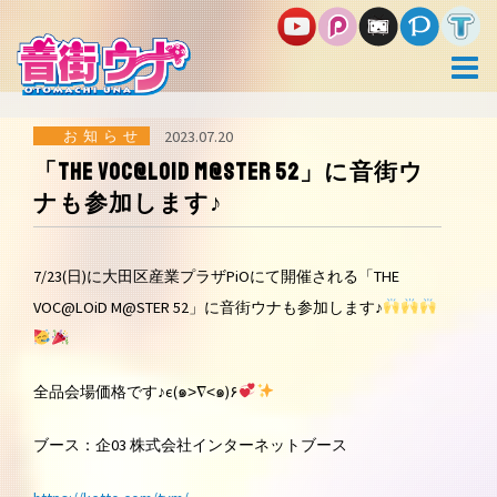
コ
ン
テ
ン
ツ
へ
ス
お知らせ
2023.07.20
キ
「THE VOC@LOiD M@STER 52」に音街ウ
ッ
ナも参加します♪
プ
7/23(日)に大田区産業プラザPiOにて開催される「THE
VOC@LOiD M@STER 52」に音街ウナも参加します♪
全品会場価格です♪є(๑˃∇˂๑)۶
ブース：企03 株式会社インターネットブース