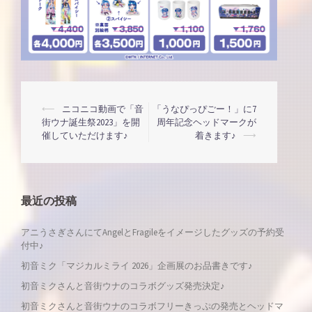
投
⟵
ニコニコ動画で「音
「うなぴっぴごー！」に7
街ウナ誕生祭2023」を開
周年記念ヘッドマークが
催していただけます♪
着きます♪
⟶
稿
ナ
最近の投稿
ビ
アニうさぎさんにてAngelとFragileをイメージしたグッズの予約受
ゲ
付中♪
初音ミク「マジカルミライ 2026」企画展のお品書きです♪
ー
初音ミクさんと音街ウナのコラボグッズ発売決定♪
シ
初音ミクさんと音街ウナのコラボフリーきっぷの発売とヘッドマ