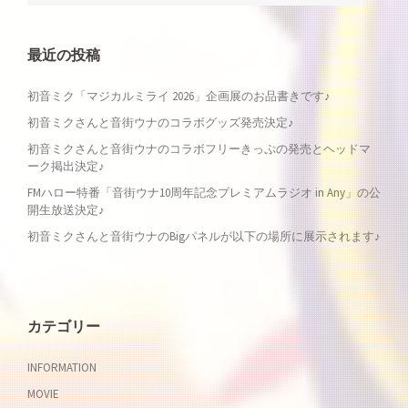
ナ
最近の投稿
ビ
初音ミク「マジカルミライ 2026」企画展のお品書きです♪
ゲ
初音ミクさんと音街ウナのコラボグッズ発売決定♪
ー
初音ミクさんと音街ウナのコラボフリーきっぷの発売とヘッドマ
ーク掲出決定♪
シ
FMハロー特番「音街ウナ10周年記念プレミアムラジオ in Any」の公
開生放送決定♪
ョ
初音ミクさんと音街ウナのBigパネルが以下の場所に展示されます♪
ン
カテゴリー
INFORMATION
MOVIE