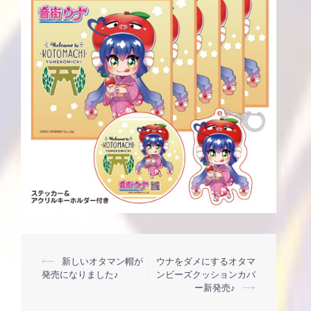
投
⟵
新しいオタマン帽が
ウナをダメにするオタマ
発売になりました♪
ンビーズクッションカバ
ー新発売♪
⟶
稿