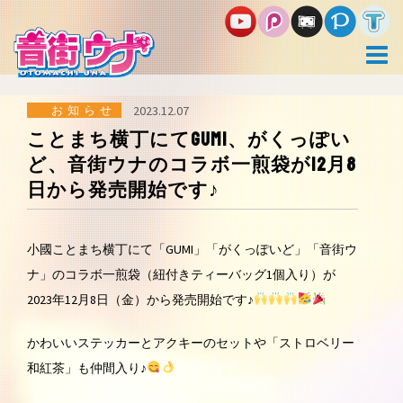
コ
ン
テ
ン
ツ
へ
ス
お知らせ
2023.12.07
キ
ことまち横丁にてGUMI、がくっぽい
ッ
ど、音街ウナのコラボ一煎袋が12月8
プ
日から発売開始です♪
小國ことまち横丁にて「GUMI」「がくっぽいど」「音街ウ
ナ」のコラボ一煎袋（紐付きティーバッグ1個入り）が
2023年12月8日（金）から発売開始です♪
かわいいステッカーとアクキーのセットや「ストロベリー
和紅茶」も仲間入り♪