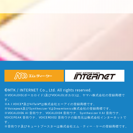
©MTK / INTERNET Co., Ltd. All rights reserved.
※VOCALOID(ボーカロイド)及びVOCALO(ボカロ)は、ヤマハ株式会社の登録商標で
す。
※A.I.VOICE®及びAITalk®は株式会社エーアイの登録商標です。
※Voicepeak及びSynthesizer VはDreamtonics株式会社の登録商標です。
※VOCALOID6 AI 音街ウナ、VOCALOID4 音街ウナ、Synthesizer V AI 音街ウナ、
VOICEPEAK 音街ウナ、VOICEROID2 音街ウナの販売元は株式会社インターネットで
す。
※音街ウナ及びキュートブースターは株式会社エム・ティー・ケーの登録商標です。