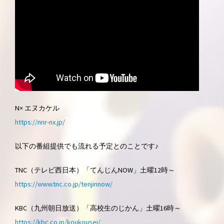
N× エヌカケル
https://nnr-nx.jp/
以下の番組提供でも流れる予定とのことです♪
TNC（テレビ西日本）「てんじんNOW」土曜12時～
https://www.tnc.co.jp/tenjinnow/
KBC（九州朝日放送）「高校生のじかん」土曜16時～
https://kbc.co.jp/koukousei/