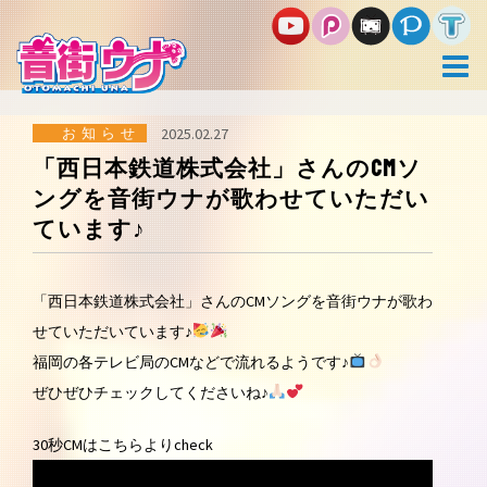
コ
ン
テ
ン
ツ
へ
ス
お知らせ
2025.02.27
キ
「西日本鉄道株式会社」さんのCMソ
ッ
ングを音街ウナが歌わせていただい
プ
ています♪
「西日本鉄道株式会社」さんのCMソングを音街ウナが歌わ
せていただいています♪
福岡の各テレビ局のCMなどで流れるようです♪
ぜひぜひチェックしてくださいね♪
30秒CMはこちらよりcheck