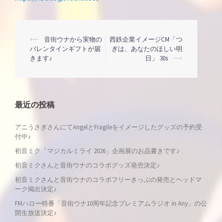
投
⟵
音街ウナから実物の
西鉄企業イメージCM「つ
バレンタインギフトが届
ぎは、あなたのほしい明
きます♪
日」 30s
⟶
稿
ナ
最近の投稿
ビ
アニうさぎさんにてAngelとFragileをイメージしたグッズの予約受
ゲ
付中♪
初音ミク「マジカルミライ 2026」企画展のお品書きです♪
ー
初音ミクさんと音街ウナのコラボグッズ発売決定♪
シ
初音ミクさんと音街ウナのコラボフリーきっぷの発売とヘッドマ
ーク掲出決定♪
ョ
FMハロー特番「音街ウナ10周年記念プレミアムラジオ in Any」の公
開生放送決定♪