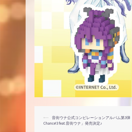
投
⟵
音街ウナ公式コンピレーションアルバム第3弾「U
Chance!3 feat.音街ウナ」発売決定♪