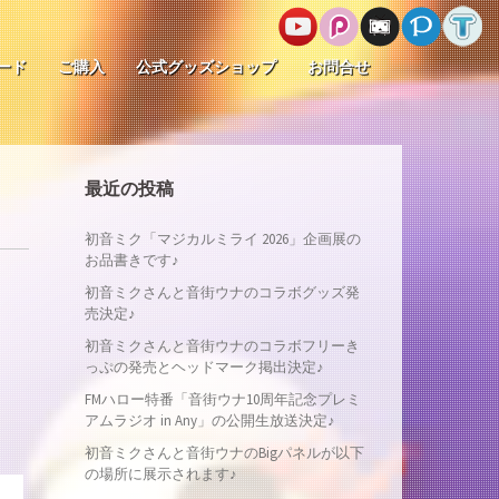
ード
ご購入
公式グッズショップ
お問合せ
最近の投稿
初音ミク「マジカルミライ 2026」企画展の
お品書きです♪
初音ミクさんと音街ウナのコラボグッズ発
売決定♪
初音ミクさんと音街ウナのコラボフリーき
っぷの発売とヘッドマーク掲出決定♪
FMハロー特番「音街ウナ10周年記念プレミ
アムラジオ in Any」の公開生放送決定♪
初音ミクさんと音街ウナのBigパネルが以下
の場所に展示されます♪