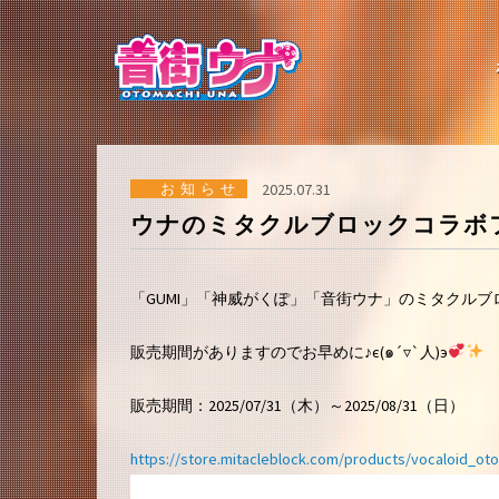
コ
ン
テ
ン
ツ
へ
ス
キ
ッ
お知らせ
2025.07.31
プ
ウナのミタクルブロックコラボ
「GUMI」「神威がくぽ」「音街ウナ」のミタクルブ
販売期間がありますのでお早めに♪є(๑´▿`人)э
販売期間：2025/07/31（木）～2025/08/31（日）
https://store.mitacleblock.com/products/vocaloid_ot