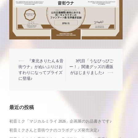
投
⟵
『東北きりたん＆音
3代目「うなぴっぴご
街ウナ』がぬいぷりけお
ー！」関連グッズの通販
すわりになってプライズ
がはじまりました♪
⟶
稿
に登場♪
ナ
ビ
最近の投稿
ゲ
初音ミク「マジカルミライ 2026」企画展のお品書きです♪
初音ミクさんと音街ウナのコラボグッズ発売決定♪
ー