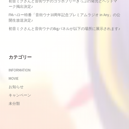
初音ミクさんと音街ウナのコラボフリーきっぷの発売とヘッドマ
シ
ーク掲出決定♪
FMハロー特番「音街ウナ10周年記念プレミアムラジオ in Any」の公
ョ
開生放送決定♪
初音ミクさんと音街ウナのBigパネルが以下の場所に展示されます♪
ン
カテゴリー
INFORMATION
MOVIE
お知らせ
キャンペーン
未分類