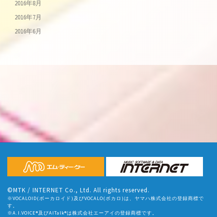
2016年8月
2016年7月
2016年6月
©MTK / INTERNET Co., Ltd. All rights reserved.
※VOCALOID(ボーカロイド)及びVOCALO(ボカロ)は、ヤマハ株式会社の登録商標で
す。
※A.I.VOICE®及びAITalk®は株式会社エーアイの登録商標です。