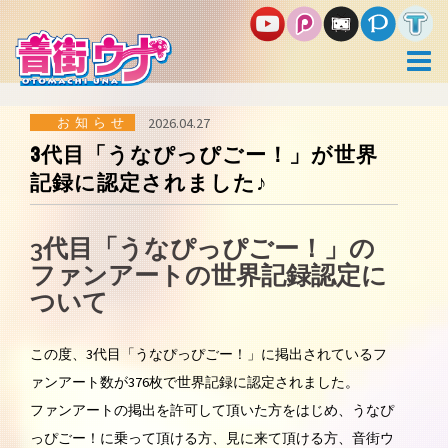
コ
ン
テ
ン
ツ
へ
ス
お知らせ
2026.04.27
キ
3代目「うなぴっぴごー！」が世界
ッ
記録に認定されました♪
プ
3代目「うなぴっぴごー！」の
ファンアートの世界記録認定に
ついて
この度、3代目「うなぴっぴごー！」に掲出されているフ
ァンアート数が376枚で世界記録に認定されました。
ファンアートの掲出を許可して頂いた方をはじめ、うなぴ
っぴごー！に乗って頂ける方、見に来て頂ける方、音街ウ