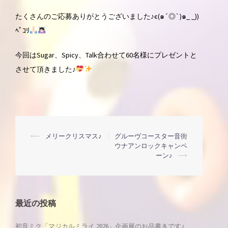
たくさんのご応募ありがとうございました♪є(๑´◎`)๑_ _))
ﾍﾟｺﾘ
今回はSugar、Spicy、Talk合わせて60名様にプレゼントと
させて頂きました♪
投
⟵
メリークリスマス♪
グルーヴコースター音街
ウナアンロックキャンペ
ーン♪
⟶
稿
ナ
最近の投稿
ビ
初音ミク「マジカルミライ 2026」企画展のお品書きです♪