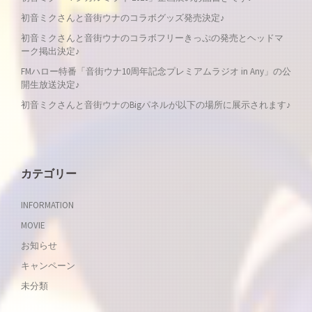
ゲ
初音ミクさんと音街ウナのコラボグッズ発売決定♪
ー
初音ミクさんと音街ウナのコラボフリーきっぷの発売とヘッドマ
ーク掲出決定♪
シ
FMハロー特番「音街ウナ10周年記念プレミアムラジオ in Any」の公
開生放送決定♪
ョ
初音ミクさんと音街ウナのBigパネルが以下の場所に展示されます♪
ン
カテゴリー
INFORMATION
MOVIE
お知らせ
キャンペーン
未分類