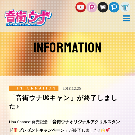
コ
ン
テ
ン
ツ
へ
ス
INFORMATION
キ
ッ
プ
INFORMATION
2018.12.25
「音街ウナUCキャン」が終了しまし
た♪
Una-Chance!発売記念
「音街ウナオリジナルアクリルスタン
ド
プレゼントキャンペーン」
が終了しました♪