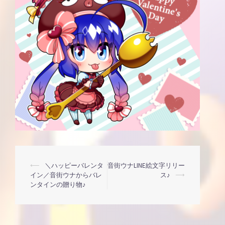
投
⟵
＼ハッピーバレンタ
音街ウナLINE絵文字リリー
イン／音街ウナからバレ
ス♪
⟶
ンタインの贈り物♪
稿
ナ