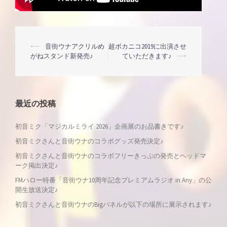
投
⟵
音街ウナアクリルめ
超ボカニコ2019に出演させ
がねスタンド新発売♪
ていただきます♪
⟶
稿
ナ
最近の投稿
ビ
初音ミク「マジカルミライ 2026」企画展のお品書きです♪
ゲ
初音ミクさんと音街ウナのコラボグッズ発売決定♪
初音ミクさんと音街ウナのコラボフリーきっぷの発売とヘッドマ
ー
ーク掲出決定♪
FMハロー特番「音街ウナ10周年記念プレミアムラジオ in Any」の公
シ
開生放送決定♪
初音ミクさんと音街ウナのBigパネルが以下の場所に展示されます♪
ョ