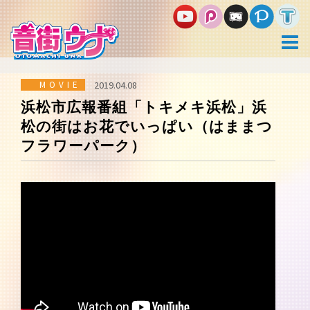
コ
ン
テ
ン
ツ
へ
ス
MOVIE
2019.04.08
キ
浜松市広報番組「トキメキ浜松」浜
ッ
松の街はお花でいっぱい（はままつ
プ
フラワーパーク）