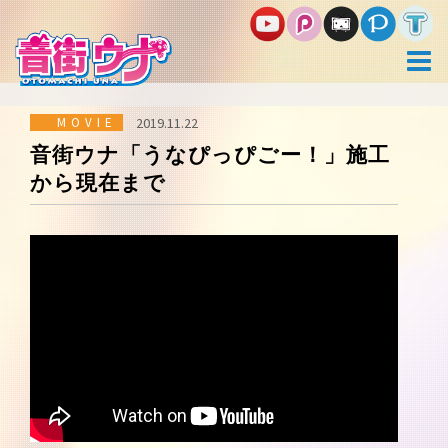
コ
ン
テ
ン
ツ
へ
ス
MOVIE
2019.11.22
キ
音街ウナ「うなぴっぴごー！」施工
ッ
から現在まで
プ