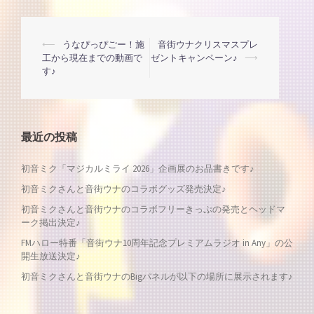
投
⟵
うなぴっぴごー！施
音街ウナクリスマスプレ
工から現在までの動画で
ゼントキャンペーン♪
⟶
す♪
稿
ナ
最近の投稿
ビ
初音ミク「マジカルミライ 2026」企画展のお品書きです♪
ゲ
初音ミクさんと音街ウナのコラボグッズ発売決定♪
ー
初音ミクさんと音街ウナのコラボフリーきっぷの発売とヘッドマ
ーク掲出決定♪
シ
FMハロー特番「音街ウナ10周年記念プレミアムラジオ in Any」の公
開生放送決定♪
ョ
初音ミクさんと音街ウナのBigパネルが以下の場所に展示されます♪
ン