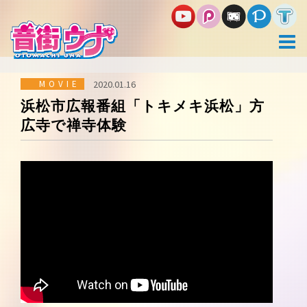
コ
ン
テ
ン
ツ
へ
ス
MOVIE
2020.01.16
キ
浜松市広報番組「トキメキ浜松」方
ッ
広寺で禅寺体験
プ