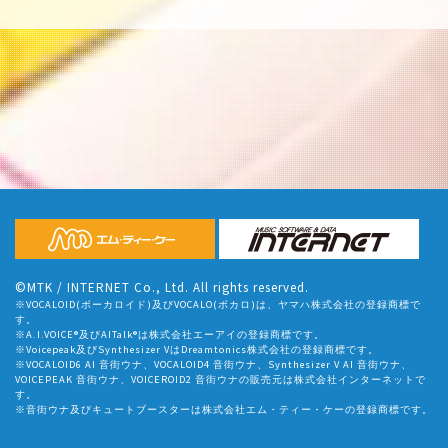
©MTK / INTERNET Co., Ltd. All rights reserved.
※VOCALOID(ボーカロイド)及びVOCALO(ボカロ)は、ヤマハ株式会社の登録商標で
す。
※A.I.VOICE®及びAITalk®は株式会社エーアイの登録商標です。
※Voicepeak及びSynthesizer VはDreamtonics株式会社の登録商標です。
※VOCALOID6 AI 音街ウナ、VOCALOID4 音街ウナ、Synthesizer V AI 音街ウナ、
VOICEPEAK 音街ウナ、VOICEROID2 音街ウナの販売元は株式会社インターネットで
す。
※音街ウナ及びキュートブースターは株式会社エム・ティー・ケーの登録商標です。