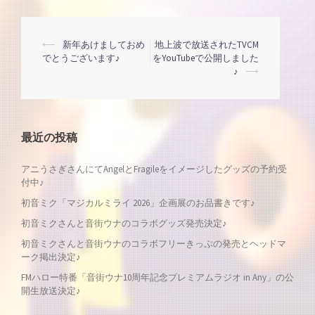
投
⟵
新年あけましておめ
地上波で放送されたTVCM
でとうございます♪
をYouTubeで公開しました
♪
⟶
稿
ナ
最近の投稿
ビ
アニうさぎさんにてAngelとFragileをイメージしたグッズの予約受
ゲ
付中♪
初音ミク「マジカルミライ 2026」企画展のお品書きです♪
ー
初音ミクさんと音街ウナのコラボグッズ発売決定♪
シ
初音ミクさんと音街ウナのコラボフリーきっぷの発売とヘッドマ
ーク掲出決定♪
ョ
FMハロー特番「音街ウナ10周年記念プレミアムラジオ in Any」の公
開生放送決定♪
ン