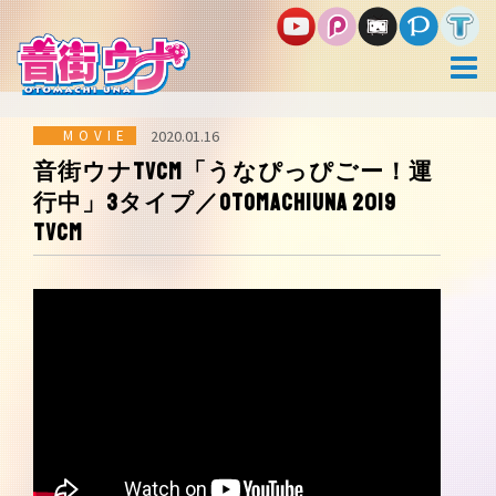
コ
ン
テ
ン
ツ
へ
ス
MOVIE
2020.01.16
キ
音街ウナTVCM「うなぴっぴごー！運
ッ
行中」3タイプ／otomachiuna 2019
プ
TVCM