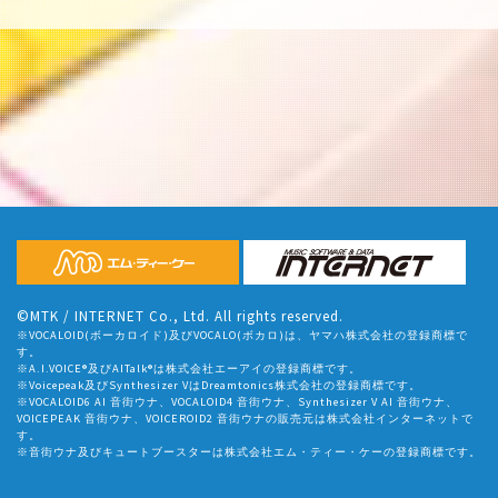
©MTK / INTERNET Co., Ltd. All rights reserved.
※VOCALOID(ボーカロイド)及びVOCALO(ボカロ)は、ヤマハ株式会社の登録商標で
す。
※A.I.VOICE®及びAITalk®は株式会社エーアイの登録商標です。
※Voicepeak及びSynthesizer VはDreamtonics株式会社の登録商標です。
※VOCALOID6 AI 音街ウナ、VOCALOID4 音街ウナ、Synthesizer V AI 音街ウナ、
VOICEPEAK 音街ウナ、VOICEROID2 音街ウナの販売元は株式会社インターネットで
す。
※音街ウナ及びキュートブースターは株式会社エム・ティー・ケーの登録商標です。