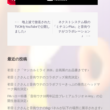
投
⟵
地上波で放送された
ネクストシステム様の
TVCMをYouTubeで公開し
「ミチコンPlus」と音街ウ
ました♪
ナがコラボレーション
稿
♪
⟶
ナ
ビ
最近の投稿
ゲ
初音ミク「マジカルミライ 2026」企画展のお品書きです♪
初音ミクさんと音街ウナのコラボグッズ発売決定♪
ー
初音ミクさんと音街ウナのコラボフリーきっぷの発売とヘッドマ
シ
ーク掲出決定♪
FMハロー特番「音街ウナ10周年記念プレミアムラジオ in Any」の公
ョ
開生放送決定♪
初音ミクさんと音街ウナのBigパネルが以下の場所に展示されます♪