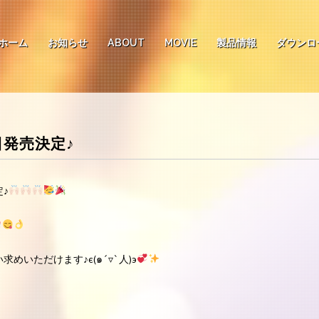
ホーム
お知らせ
ABOUT
MOVIE
製品情報
ダウンロ
日発売決定♪
♪
めいただけます♪є(๑´▿`人)э