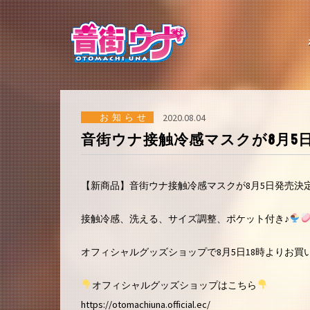
コ
ン
テ
ン
ツ
へ
ス
キ
ッ
お知らせ
2020.08.04
プ
音街ウナ接触冷感マスクが8月5
【新商品】音街ウナ接触冷感マスクが8月5日発売決定
接触冷感、洗える、サイズ調整、ポケット付き♪
オフィシャルグッズショップで8月5日18時よりお買い求
オフィシャルグッズショップはこちら
https://otomachiuna.official.ec/