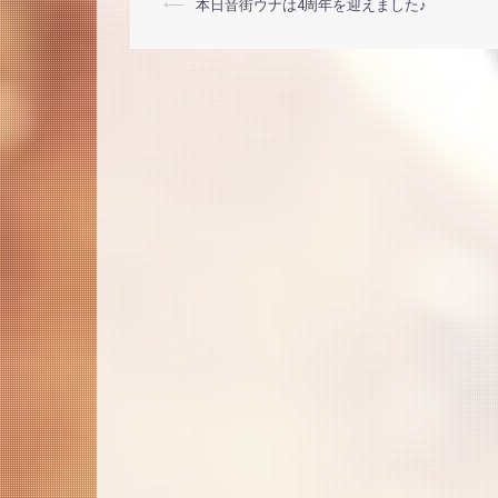
投
⟵
本日音街ウナは4周年を迎えました♪
稿
ナ
ビ
ゲ
ー
シ
ョ
ン