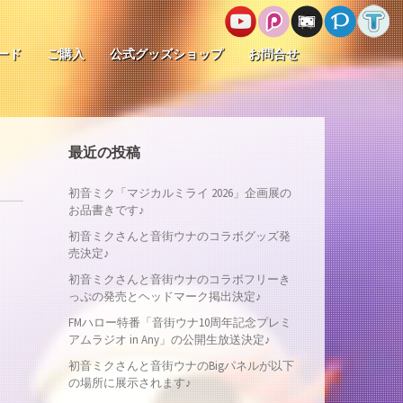
ード
ご購入
公式グッズショップ
お問合せ
最近の投稿
初音ミク「マジカルミライ 2026」企画展の
お品書きです♪
初音ミクさんと音街ウナのコラボグッズ発
売決定♪
初音ミクさんと音街ウナのコラボフリーき
っぷの発売とヘッドマーク掲出決定♪
FMハロー特番「音街ウナ10周年記念プレミ
アムラジオ in Any」の公開生放送決定♪
初音ミクさんと音街ウナのBigパネルが以下
の場所に展示されます♪