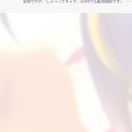
音街ウナの「しゃべってキャラ」がiOSでも配信開始です♪
⟶