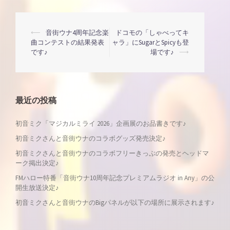
投
⟵
音街ウナ4周年記念楽
ドコモの「しゃべってキ
曲コンテストの結果発表
ャラ」にSugarとSpicyも登
です♪
場です♪
⟶
稿
ナ
最近の投稿
ビ
初音ミク「マジカルミライ 2026」企画展のお品書きです♪
ゲ
初音ミクさんと音街ウナのコラボグッズ発売決定♪
ー
初音ミクさんと音街ウナのコラボフリーきっぷの発売とヘッドマ
ーク掲出決定♪
シ
FMハロー特番「音街ウナ10周年記念プレミアムラジオ in Any」の公
開生放送決定♪
ョ
初音ミクさんと音街ウナのBigパネルが以下の場所に展示されます♪
ン