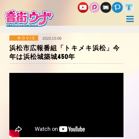
コ
ン
テ
ン
ツ
へ
ス
MOVIE
2020.10.06
キ
浜松市広報番組「トキメキ浜松」今
ッ
年は浜松城築城450年
プ