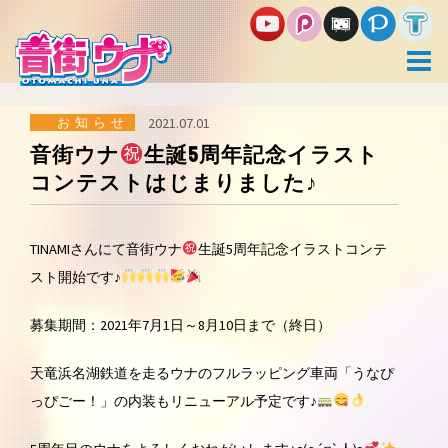
コ
ン
テ
ン
ツ
へ
ス
お知らせ
2021.07.01
キ
音街ウナ
生誕5周年記念イラスト
ッ
コンテストはじまりました♪
プ
TINAMIさんにて音街ウナ
生誕5周年記念イラストコンテ
スト開始です♪
募集期間：2021年7月1日～8月10日まで（終日）
天竜浜名湖鉄道を走るウナのフルラッピング車両「うなぴ
っぴごー！」の内装もリニューアル予定です♪