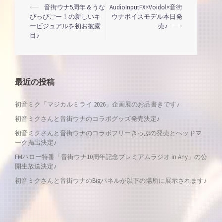
投
⟵
音街ウナ5周年＆うな
AudioInputFX×Voidol×音街
ぴっぴごー！の新しいキ
ウナボイスモデル本日発
ービジュアルを初お披露
売♪
⟶
稿
目♪
ナ
ビ
最近の投稿
ゲ
初音ミク「マジカルミライ 2026」企画展のお品書きです♪
初音ミクさんと音街ウナのコラボグッズ発売決定♪
ー
初音ミクさんと音街ウナのコラボフリーきっぷの発売とヘッドマ
シ
ーク掲出決定♪
FMハロー特番「音街ウナ10周年記念プレミアムラジオ in Any」の公
ョ
開生放送決定♪
初音ミクさんと音街ウナのBigパネルが以下の場所に展示されます♪
ン