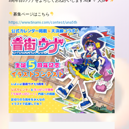
5周年目のウナをよろしくおねがいします♪є(๑´▿`人)э
募集ページはこちら
https://www.tinami.com/contest/una5th