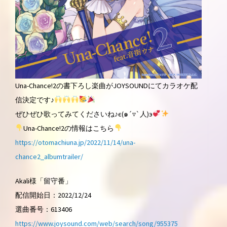
Una-Chance!2の書下ろし楽曲がJOYSOUNDにてカラオケ配
信決定です♪
ぜひぜひ歌ってみてくださいね♪є(๑´▿`人)э
Una-Chance!2の情報はこちら
https://otomachiuna.jp/2022/11/14/una-
chance2_albumtrailer/
Akali様「留守番」
配信開始日：2022/12/24
選曲番号：613406
https://www.joysound.com/web/search/song/955375