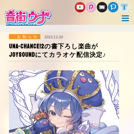
コ
ン
テ
ン
ツ
へ
ス
お知らせ
2022.12.20
キ
Una-Chance!2の書下ろし楽曲が
ッ
JOYSOUNDにてカラオケ配信決定♪
プ