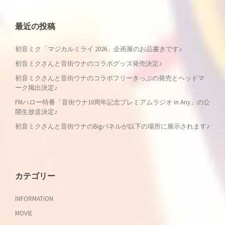
ナ
最近の投稿
ビ
初音ミク「マジカルミライ 2026」企画展のお品書きです♪
ゲ
初音ミクさんと音街ウナのコラボグッズ発売決定♪
ー
初音ミクさんと音街ウナのコラボフリーきっぷの発売とヘッドマ
ーク掲出決定♪
シ
FMハロー特番「音街ウナ10周年記念プレミアムラジオ in Any」の公
開生放送決定♪
ョ
初音ミクさんと音街ウナのBigパネルが以下の場所に展示されます♪
ン
カテゴリー
INFORMATION
MOVIE