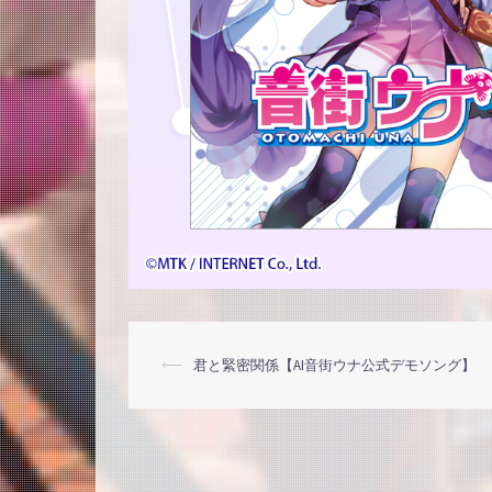
投
⟵
君と緊密関係【AI音街ウナ公式デモソング】
稿
ナ