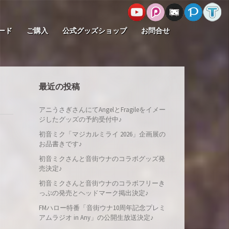
ード
ご購入
公式グッズショップ
お問合せ
最近の投稿
アニうさぎさんにてAngelとFragileをイメー
ジしたグッズの予約受付中♪
初音ミク「マジカルミライ 2026」企画展の
お品書きです♪
初音ミクさんと音街ウナのコラボグッズ発
売決定♪
初音ミクさんと音街ウナのコラボフリーき
っぷの発売とヘッドマーク掲出決定♪
FMハロー特番「音街ウナ10周年記念プレミ
アムラジオ in Any」の公開生放送決定♪