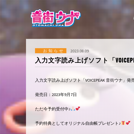
コ
ン
テ
ン
ツ
へ
ス
キ
ッ
お知らせ
2023.08.09
プ
入力文字読み上げソフト「VOICEP
入力文字読み上げソフト「VOICEPEAK 音街ウナ」発
発売日：2023年9月7日
ただ今予約受付中♪
予約特典としてオリジナル自由帳プレゼント♪