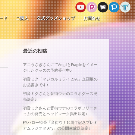
ード
ご購入
公式グッズショップ
お問合せ
最近の投稿
アニうさぎさんにてAngelとFragileをイメー
ジしたグッズの予約受付中♪
初音ミク「マジカルミライ 2026」企画展の
お品書きです♪
初音ミクさんと音街ウナのコラボグッズ発
売決定♪
初音ミクさんと音街ウナのコラボフリーき
っぷの発売とヘッドマーク掲出決定♪
FMハロー特番「音街ウナ10周年記念プレミ
アムラジオ in Any」の公開生放送決定♪