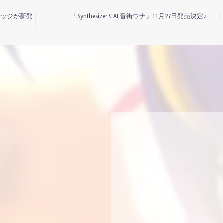
バッジが新発
「Synthesizer V AI 音街ウナ」11月27日発売決定♪
⟶