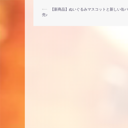
投
⟵
【新商品】ぬいぐるみマスコットと新しい缶
売♪
稿
ナ
ビ
ゲ
ー
シ
ョ
ン