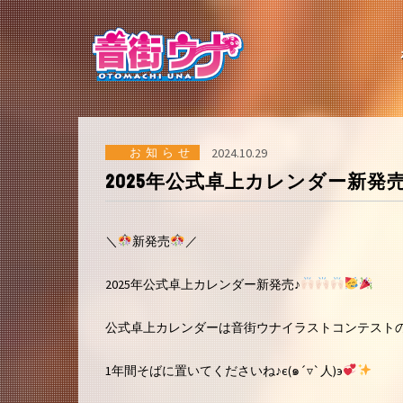
コ
ン
テ
ン
ツ
へ
ス
キ
ッ
お知らせ
2024.10.29
プ
2025年公式卓上カレンダー新発売
＼
新発売
／
2025年公式卓上カレンダー新発売♪
公式卓上カレンダーは音街ウナイラストコンテスト
1年間そばに置いてくださいね♪є(๑´▿`人)э