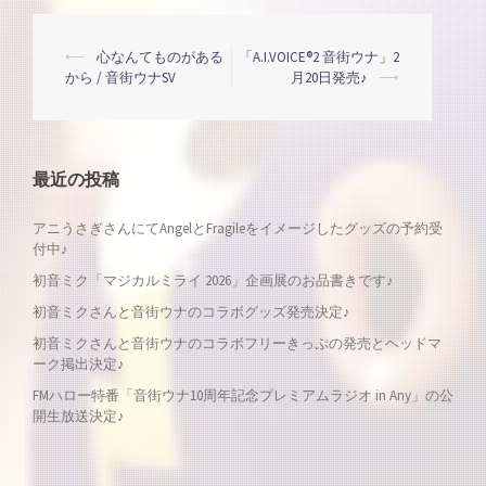
投
⟵
心なんてものがある
「A.I.VOICE®2 音街ウナ」2
から / 音街ウナSV
月20日発売♪
⟶
稿
ナ
最近の投稿
ビ
アニうさぎさんにてAngelとFragileをイメージしたグッズの予約受
付中♪
ゲ
初音ミク「マジカルミライ 2026」企画展のお品書きです♪
ー
初音ミクさんと音街ウナのコラボグッズ発売決定♪
初音ミクさんと音街ウナのコラボフリーきっぷの発売とヘッドマ
シ
ーク掲出決定♪
FMハロー特番「音街ウナ10周年記念プレミアムラジオ in Any」の公
ョ
開生放送決定♪
ン