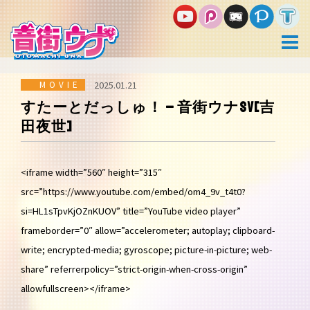
コ
ン
テ
ン
ツ
へ
ス
MOVIE
2025.01.21
キ
すたーとだっしゅ！ – 音街ウナSV[吉
ッ
田夜世]
プ
<iframe width=”560″ height=”315″
src=”https://www.youtube.com/embed/om4_9v_t4t0?
si=HL1sTpvKjOZnKUOV” title=”YouTube video player”
frameborder=”0″ allow=”accelerometer; autoplay; clipboard-
write; encrypted-media; gyroscope; picture-in-picture; web-
share” referrerpolicy=”strict-origin-when-cross-origin”
allowfullscreen></iframe>