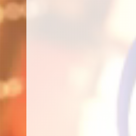
ビ
ゲ
ー
シ
ョ
ン