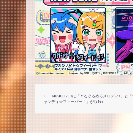
投
⟵
MUSICDIVERに「ぐるぐるめろメロディ♪」と
ャンディ☆フィーバー！」が収録♪
稿
ナ