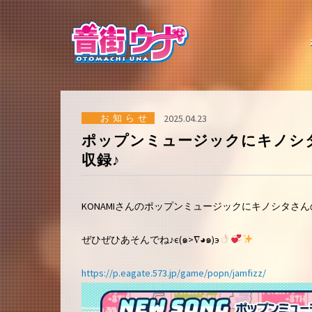
コ
ン
テ
ン
ツ
へ
ス
キ
ッ
お知らせ
2025.04.23
プ
ポップンミュージックにキノシ
収録♪
KONAMIさんのポップンミュージックにキノシタさ
ぜひぜひあそんでね♪є(๑>∇◕๑)э
https://p.eagate.573.jp/game/popn/jamfizz/