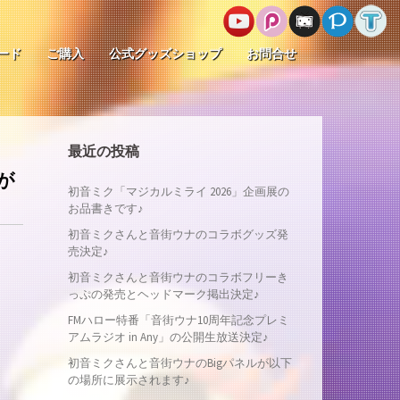
ード
ご購入
公式グッズショップ
お問合せ
最近の投稿
が
初音ミク「マジカルミライ 2026」企画展の
お品書きです♪
初音ミクさんと音街ウナのコラボグッズ発
売決定♪
初音ミクさんと音街ウナのコラボフリーき
っぷの発売とヘッドマーク掲出決定♪
FMハロー特番「音街ウナ10周年記念プレミ
アムラジオ in Any」の公開生放送決定♪
初音ミクさんと音街ウナのBigパネルが以下
の場所に展示されます♪