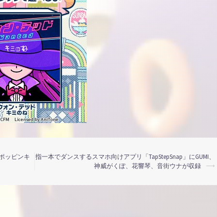
「ポッピンキ
指一本でダンスするスマホ向けアプリ「TapStepSnap」にGUMI、
神威がくぽ、花響琴、音街ウナが収録
⟶