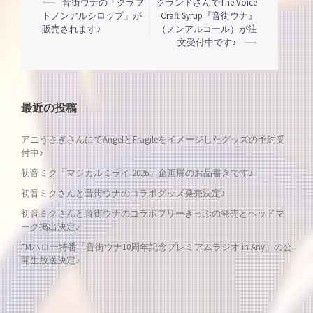
投
⟵
音街ウナの「クラフ
クランドさんでThe Voice
トノンアルシロップ」が
Craft Syrup『音街ウナ』
販売されます♪
（ノンアルコール）が注
稿
文受付中です♪
⟶
ナ
ビ
最近の投稿
ゲ
アニうさぎさんにてAngelとFragileをイメージしたグッズの予約受
付中♪
ー
初音ミク「マジカルミライ 2026」企画展のお品書きです♪
シ
初音ミクさんと音街ウナのコラボグッズ発売決定♪
初音ミクさんと音街ウナのコラボフリーきっぷの発売とヘッドマ
ョ
ーク掲出決定♪
FMハロー特番「音街ウナ10周年記念プレミアムラジオ in Any」の公
ン
開生放送決定♪