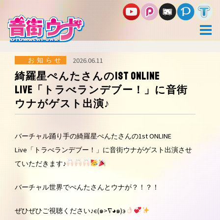
コ
ン
テ
ン
ツ
へ
ス
お知らせ
2026.06.11
キ
綺羅星ぺんたさんの1st ONLINE
ッ
Live「トラべランデブー！」に音街
プ
ウナがゲスト出演♪
バーチャル踊り手の綺羅星ぺんたさんの1st ONLINE
Live「トラべランデブー！」に音街ウナがゲスト出演させ
ていただきます♪
バーチャル世界でぺんたさんとウナが？！？！
ぜひぜひご視聴ください♪є(๑>∇◕๑)э